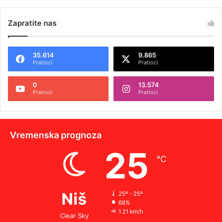
Zapratite nas
35.614
9.865
Pratioci
Pratioci
0
13.574
Pratioci
Pratioci
Vremenska prognoza
25
℃
Niš
25º - 25º
68%
1.21 km/h
Clear Sky