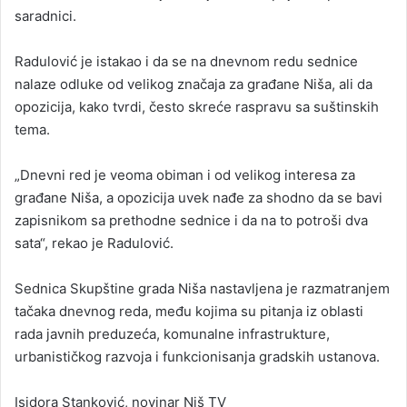
saradnici.
Radulović je istakao i da se na dnevnom redu sednice
nalaze odluke od velikog značaja za građane Niša, ali da
opozicija, kako tvrdi, često skreće raspravu sa suštinskih
tema.
„Dnevni red je veoma obiman i od velikog interesa za
građane Niša, a opozicija uvek nađe za shodno da se bavi
zapisnikom sa prethodne sednice i da na to potroši dva
sata“, rekao je Radulović.
Sednica Skupštine grada Niša nastavljena je razmatranjem
tačaka dnevnog reda, među kojima su pitanja iz oblasti
rada javnih preduzeća, komunalne infrastrukture,
urbanističkog razvoja i funkcionisanja gradskih ustanova.
Isidora Stanković, novinar Niš TV