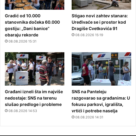
Gradić od 10.000
Stigao novi zahtev stanara:
stanovnika dočeka 60.000
Uređivaće se i prostor kod
gostiju: „Dani banice“
Dragiše Cvetkovića 91
obaraju rekorde
08.08.2026 15:19
08.08.2026 15:31
Građani izneli šta im najviše
SNS na Panteleju
nedostaje: SNS na terenu
razgovarao sa građanima: U
slušao predloge i probleme
fokusu parkovi, igrališta,
vrtići i potrebe naselja
08.08.2026 14:53
08.08.2026 14:31