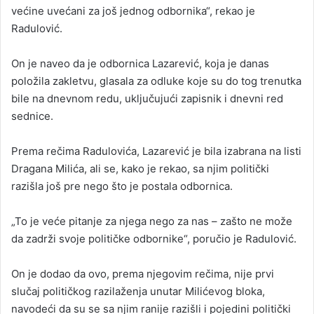
većine uvećani za još jednog odbornika“, rekao je
Radulović.
On je naveo da je odbornica Lazarević, koja je danas
položila zakletvu, glasala za odluke koje su do tog trenutka
bile na dnevnom redu, uključujući zapisnik i dnevni red
sednice.
Prema rečima Radulovića, Lazarević je bila izabrana na listi
Dragana Milića, ali se, kako je rekao, sa njim politički
razišla još pre nego što je postala odbornica.
„To je veće pitanje za njega nego za nas – zašto ne može
da zadrži svoje političke odbornike“, poručio je Radulović.
On je dodao da ovo, prema njegovim rečima, nije prvi
slučaj političkog razilaženja unutar Milićevog bloka,
navodeći da su se sa njim ranije razišli i pojedini politički