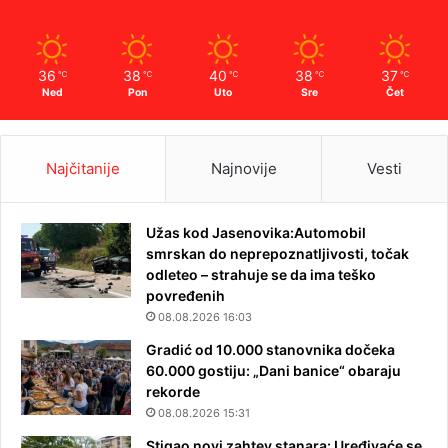
36
38
40
38
37
℃
℃
℃
℃
℃
Ned
Pon
Uto
Sre
Čet
Najčitanije
Najnovije
Vesti
Užas kod Jasenovika:Automobil
smrskan do neprepoznatljivosti, točak
odleteo – strahuje se da ima teško
povređenih
08.08.2026 16:03
Gradić od 10.000 stanovnika dočeka
60.000 gostiju: „Dani banice“ obaraju
rekorde
08.08.2026 15:31
Stigao novi zahtev stanara: Uređivaće se