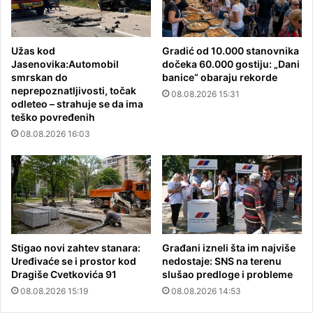
Užas kod
Gradić od 10.000 stanovnika
Jasenovika:Automobil
dočeka 60.000 gostiju: „Dani
smrskan do
banice“ obaraju rekorde
neprepoznatljivosti, točak
08.08.2026 15:31
odleteo – strahuje se da ima
teško povređenih
08.08.2026 16:03
Stigao novi zahtev stanara:
Građani izneli šta im najviše
Uređivaće se i prostor kod
nedostaje: SNS na terenu
Dragiše Cvetkovića 91
slušao predloge i probleme
08.08.2026 15:19
08.08.2026 14:53