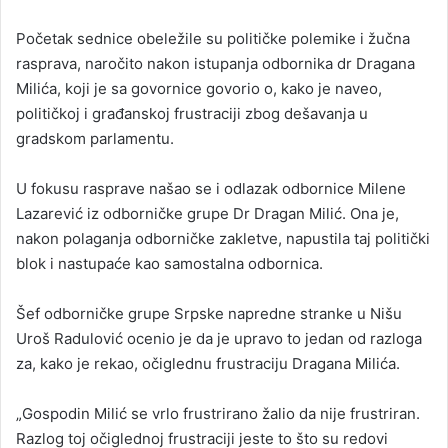
Početak sednice obeležile su političke polemike i žučna
rasprava, naročito nakon istupanja odbornika dr Dragana
Milića, koji je sa govornice govorio o, kako je naveo,
političkoj i građanskoj frustraciji zbog dešavanja u
gradskom parlamentu.
U fokusu rasprave našao se i odlazak odbornice Milene
Lazarević iz odborničke grupe Dr Dragan Milić. Ona je,
nakon polaganja odborničke zakletve, napustila taj politički
blok i nastupaće kao samostalna odbornica.
Šef odborničke grupe Srpske napredne stranke u Nišu
Uroš Radulović ocenio je da je upravo to jedan od razloga
za, kako je rekao, očiglednu frustraciju Dragana Milića.
„Gospodin Milić se vrlo frustrirano žalio da nije frustriran.
Razlog toj očiglednoj frustraciji jeste to što su redovi