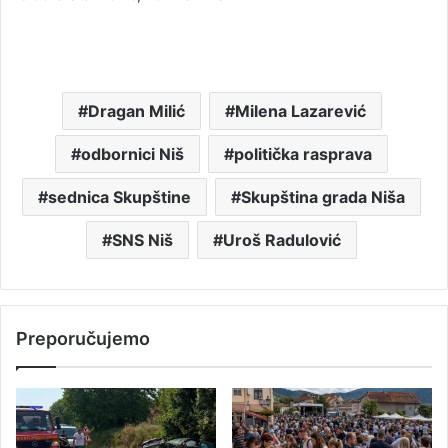
Dragan Milić
Milena Lazarević
odbornici Niš
politička rasprava
sednica Skupštine
Skupština grada Niša
SNS Niš
Uroš Radulović
Preporučujemo