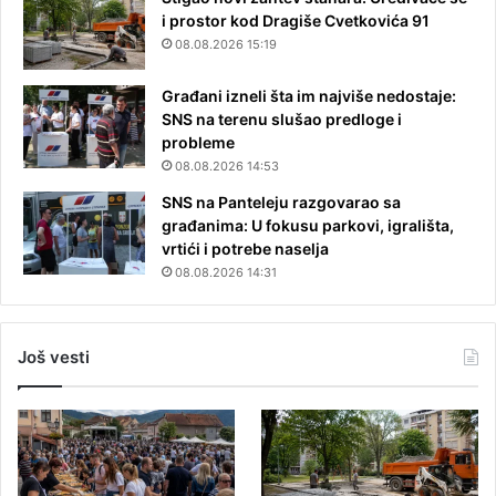
i prostor kod Dragiše Cvetkovića 91
08.08.2026 15:19
Građani izneli šta im najviše nedostaje:
SNS na terenu slušao predloge i
probleme
08.08.2026 14:53
SNS na Panteleju razgovarao sa
građanima: U fokusu parkovi, igrališta,
vrtići i potrebe naselja
08.08.2026 14:31
Još vesti