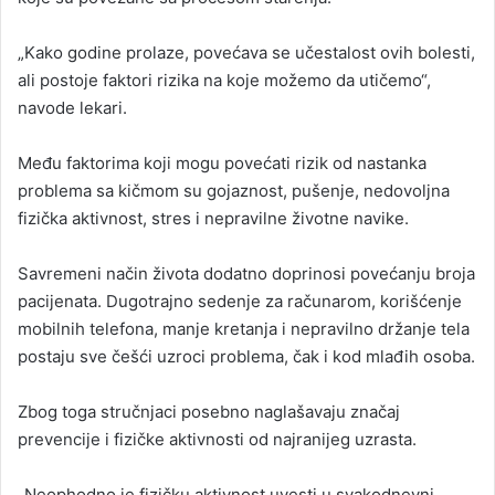
„Kako godine prolaze, povećava se učestalost ovih bolesti,
ali postoje faktori rizika na koje možemo da utičemo“,
navode lekari.
Među faktorima koji mogu povećati rizik od nastanka
problema sa kičmom su gojaznost, pušenje, nedovoljna
fizička aktivnost, stres i nepravilne životne navike.
Savremeni način života dodatno doprinosi povećanju broja
pacijenata. Dugotrajno sedenje za računarom, korišćenje
mobilnih telefona, manje kretanja i nepravilno držanje tela
postaju sve češći uzroci problema, čak i kod mlađih osoba.
Zbog toga stručnjaci posebno naglašavaju značaj
prevencije i fizičke aktivnosti od najranijeg uzrasta.
„Neophodno je fizičku aktivnost uvesti u svakodnevni