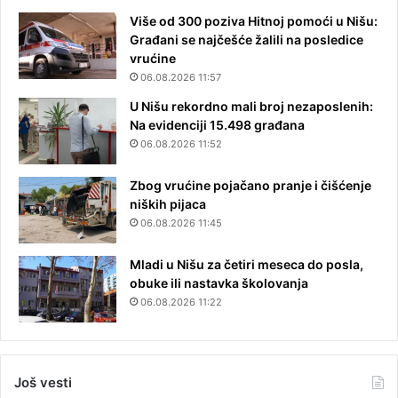
Više od 300 poziva Hitnoj pomoći u Nišu:
Građani se najčešće žalili na posledice
vrućine
06.08.2026 11:57
U Nišu rekordno mali broj nezaposlenih:
Na evidenciji 15.498 građana
06.08.2026 11:52
Zbog vrućine pojačano pranje i čišćenje
niških pijaca
06.08.2026 11:45
Mladi u Nišu za četiri meseca do posla,
obuke ili nastavka školovanja
06.08.2026 11:22
Još vesti