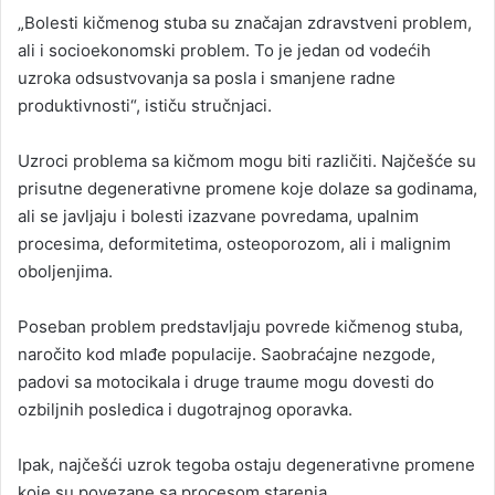
„Bolesti kičmenog stuba su značajan zdravstveni problem,
ali i socioekonomski problem. To je jedan od vodećih
uzroka odsustvovanja sa posla i smanjene radne
produktivnosti“, ističu stručnjaci.
Uzroci problema sa kičmom mogu biti različiti. Najčešće su
prisutne degenerativne promene koje dolaze sa godinama,
ali se javljaju i bolesti izazvane povredama, upalnim
procesima, deformitetima, osteoporozom, ali i malignim
oboljenjima.
Poseban problem predstavljaju povrede kičmenog stuba,
naročito kod mlađe populacije. Saobraćajne nezgode,
padovi sa motocikala i druge traume mogu dovesti do
ozbiljnih posledica i dugotrajnog oporavka.
Ipak, najčešći uzrok tegoba ostaju degenerativne promene
koje su povezane sa procesom starenja.