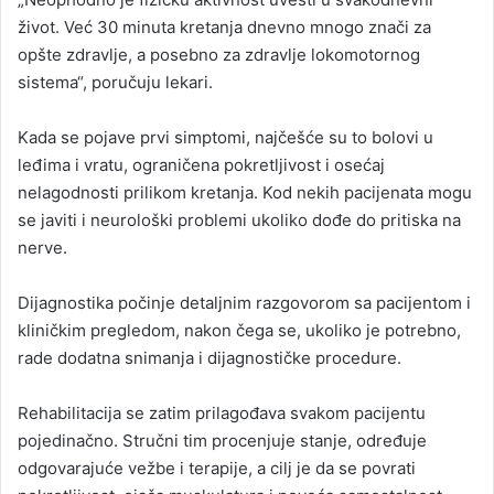
život. Već 30 minuta kretanja dnevno mnogo znači za
opšte zdravlje, a posebno za zdravlje lokomotornog
sistema“, poručuju lekari.
Kada se pojave prvi simptomi, najčešće su to bolovi u
leđima i vratu, ograničena pokretljivost i osećaj
nelagodnosti prilikom kretanja. Kod nekih pacijenata mogu
se javiti i neurološki problemi ukoliko dođe do pritiska na
nerve.
Dijagnostika počinje detaljnim razgovorom sa pacijentom i
kliničkim pregledom, nakon čega se, ukoliko je potrebno,
rade dodatna snimanja i dijagnostičke procedure.
Rehabilitacija se zatim prilagođava svakom pacijentu
pojedinačno. Stručni tim procenjuje stanje, određuje
odgovarajuće vežbe i terapije, a cilj je da se povrati