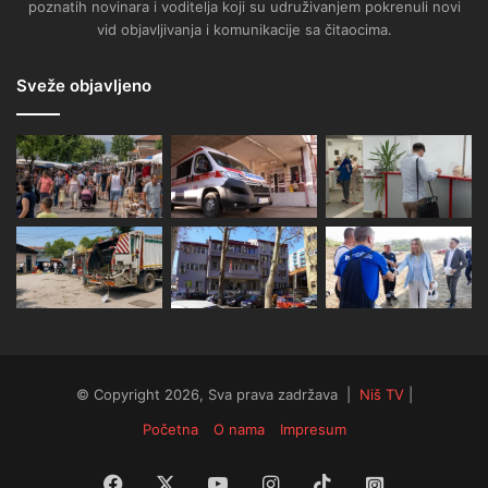
poznatih novinara i voditelja koji su udruživanjem pokrenuli novi
vid objavljivanja i komunikacije sa čitaocima.
Sveže objavljeno
© Copyright 2026, Sva prava zadržava |
Niš TV
|
Početna
O nama
Impresum
Facebook
X
YouTube
Instagram
TikTok
Instagram