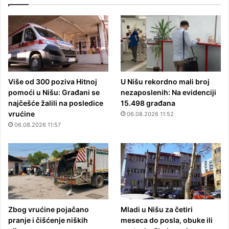
Više od 300 poziva Hitnoj
U Nišu rekordno mali broj
pomoći u Nišu: Građani se
nezaposlenih: Na evidenciji
najčešće žalili na posledice
15.498 građana
vrućine
06.08.2026 11:52
06.08.2026 11:57
Zbog vrućine pojačano
Mladi u Nišu za četiri
pranje i čišćenje niških
meseca do posla, obuke ili