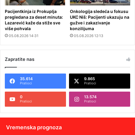
Pacijentkinja iz Prokuplja
Onkologija sledeća u fokusu
pregledana za deset minuta:
UKC Niš: Pacijenti ukazuju na
Lazarević kaže da stiže sve
gužve i zakazivanje
više pohvala
konzilijuma
05.08.2026 14:31
05.08.2026 12:13
Zapratite nas
35.614
9.865
Pratioci
Pratioci
0
13.574
Pratioci
Pratioci
Vremenska prognoza