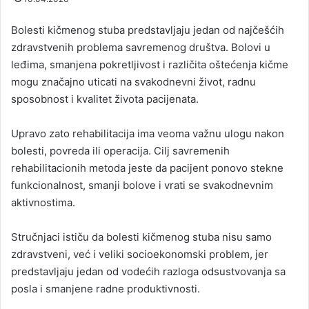
Bolesti kičmenog stuba predstavljaju jedan od najčešćih
zdravstvenih problema savremenog društva. Bolovi u
leđima, smanjena pokretljivost i različita oštećenja kičme
mogu značajno uticati na svakodnevni život, radnu
sposobnost i kvalitet života pacijenata.
Upravo zato rehabilitacija ima veoma važnu ulogu nakon
bolesti, povreda ili operacija. Cilj savremenih
rehabilitacionih metoda jeste da pacijent ponovo stekne
funkcionalnost, smanji bolove i vrati se svakodnevnim
aktivnostima.
Stručnjaci ističu da bolesti kičmenog stuba nisu samo
zdravstveni, već i veliki socioekonomski problem, jer
predstavljaju jedan od vodećih razloga odsustvovanja sa
posla i smanjene radne produktivnosti.