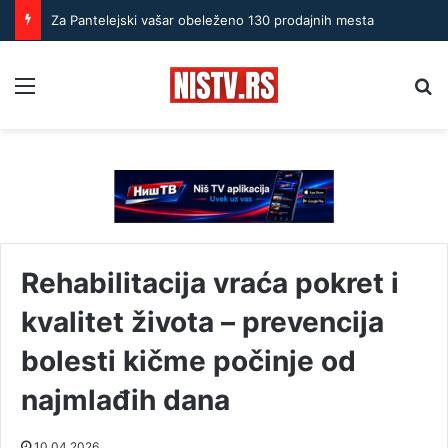
Za Pantelejski vašar obeleženo 130 prodajnih mesta
Menu
Pr
Rehabilitacija vraća pokret i
kvalitet života – prevencija
bolesti kičme počinje od
najmlađih dana
10.04.2026