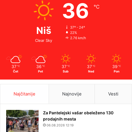
36
℃
Niš
37º - 24º
22%
2.76 km/h
Clear Sky
37
36
37
37
39
℃
℃
℃
℃
℃
Čet
Pet
Sub
Ned
Pon
Najčitanije
Najnovije
Vesti
Za Pantelejski vašar obeleženo 130
prodajnih mesta
06.08.2026 12:19