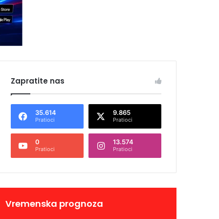
Zapratite nas
35.614
9.865
Pratioci
Pratioci
0
13.574
Pratioci
Pratioci
Vremenska prognoza