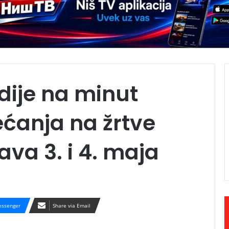
ije na minut
ećanja na žrtve
va 3. i 4. maja
ssenger
Share via Email