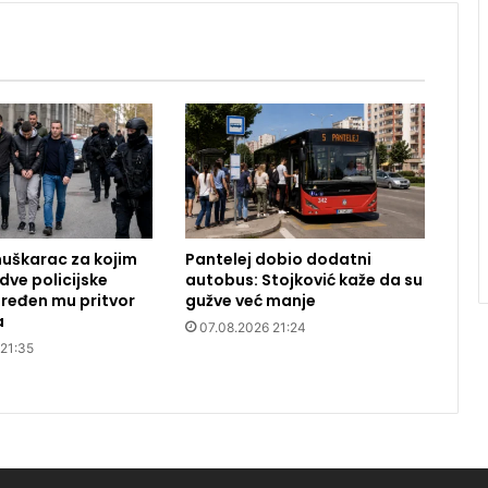
uškarac za kojim
Pantelej dobio dodatni
dve policijske
autobus: Stojković kaže da su
ređen mu pritvor
gužve već manje
a
07.08.2026 21:24
 21:35