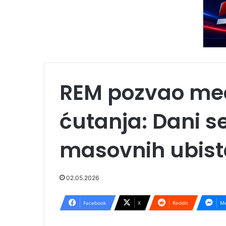
REM pozvao med
ćutanja: Dani s
masovnih ubista
02.05.2026
Facebook
X
Reddit
Me