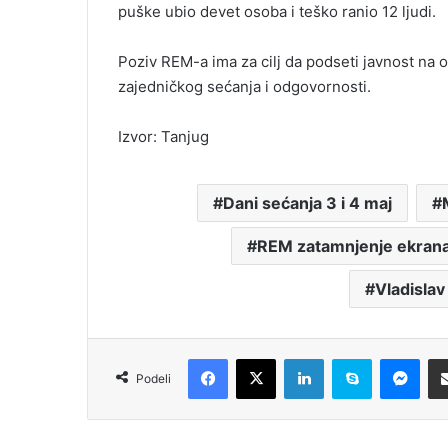
puške ubio devet osoba i teško ranio 12 ljudi.
Poziv REM-a ima za cilj da podseti javnost na 
zajedničkog sećanja i odgovornosti.
Izvor: Tanjug
Dani sećanja 3 i 4 maj
REM zatamnjenje ekran
Vladislav
Facebook
X
LinkedIn
Skype
Messenger
Podeli