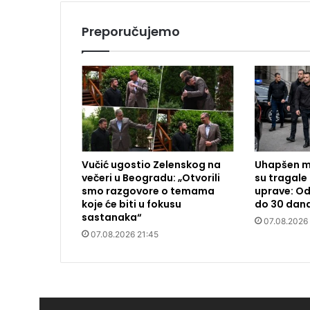
Preporučujemo
Vučić ugostio Zelenskog na
Uhapšen m
večeri u Beogradu: „Otvorili
su tragale 
smo razgovore o temama
uprave: Od
koje će biti u fokusu
do 30 dan
sastanaka“
07.08.2026
07.08.2026 21:45