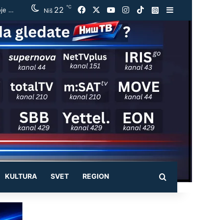
℃
22
Facebook
X
YouTube
Instagram
TikTok
Instagram
Sidebar
Vučić ugostio Zelenskog na večeri u Beogradu: „Otvorili smo razgovore o temama koje će biti u fokusu sastanaka“
Niš
KULTURA
SVET
REGION
Pretraži