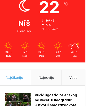
22
℃
Niš
36º - 21º
77%
0.66 km/h
Clear Sky
36
37
38
39
40
℃
℃
℃
℃
℃
Sub
Ned
Pon
Uto
Sre
Najčitanije
Najnovije
Vesti
Vučić ugostio Zelenskog
na večeri u Beogradu:
„Otvorili smo razgovore