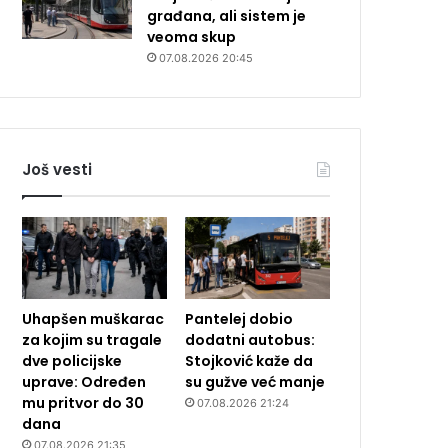
građana, ali sistem je
veoma skup
07.08.2026 20:45
Još vesti
Uhapšen muškarac
Pantelej dobio
za kojim su tragale
dodatni autobus:
dve policijske
Stojković kaže da
uprave: Određen
su gužve već manje
mu pritvor do 30
07.08.2026 21:24
dana
07.08.2026 21:35