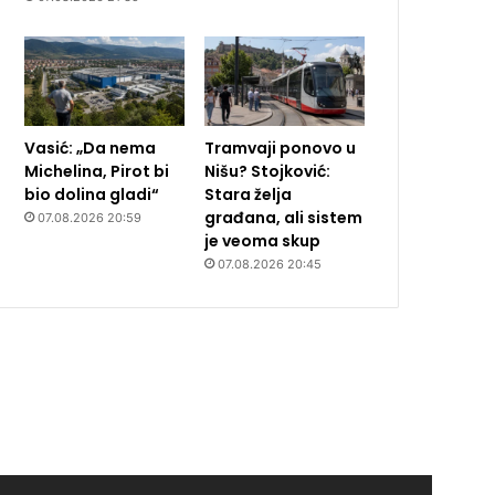
Vasić: „Da nema
Tramvaji ponovo u
Michelina, Pirot bi
Nišu? Stojković:
bio dolina gladi“
Stara želja
građana, ali sistem
07.08.2026 20:59
je veoma skup
07.08.2026 20:45