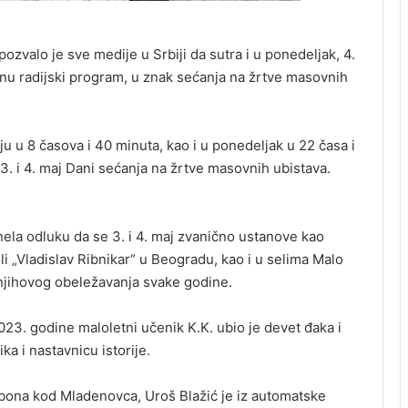
zvalo je sve medije u Srbiji da sutra i u ponedeljak, 4.
nu radijski program, u znak sećanja na žrtve masovnih
ju u 8 časova i 40 minuta, kao i u ponedeljak u 22 časa i
3. i 4. maj Dani sećanja na žrtve masovnih ubistava.
ela odluku da se 3. i 4. maj zvanično ustanove kao
i „Vladislav Ribnikar“ u Beogradu, kao i u selima Malo
jihovog obeležavanja svake godine.
023. godine maloletni učenik K.K. ubio je devet đaka i
a i nastavnicu istorije.
ubona kod Mladenovca, Uroš Blažić je iz automatske