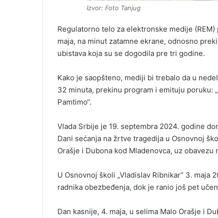
Izvor: Foto Tanjug
Regulatorno telo za elektronske medije (REM) po
maja, na minut zatamne ekrane, odnosno preki
ubistava koja su se dogodila pre tri godine.
Kako je saopšteno, mediji bi trebalo da u nedel
32 minuta, prekinu program i emituju poruku: „
Pamtimo“.
Vlada Srbije je 19. septembra 2024. godine don
Dani sećanja na žrtve tragedija u Osnovnoj škol
Orašje i Dubona kod Mladenovca, uz obavezu n
U Osnovnoj školi „Vladislav Ribnikar“ 3. maja 2
radnika obezbeđenja, dok je ranio još pet učenik
Dan kasnije, 4. maja, u selima Malo Orašje i D