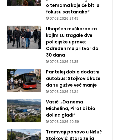
o temama koje će biti u
fokusu sastanaka“
07.08.2026 21:45
Uhapšen muškarac za
kojim su tragale dve
policijske uprave:
Određen mu pritvor do
30 dana
07.08.2026 21:35
Pantelej dobio dodatni
autobus: Stojković kaže
da su gužve već manje
07.08.2026 21:24
Vasić: „Da nema
Michelina, Pirot bi bio
dolina gladi“
07.08.2026 20:59
Tramvaji ponovo u Nišu?
Stojković: Stara želja