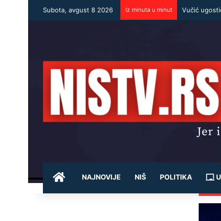
Subota, avgust 8 2026
Iz minuta u minut
POČETNA
NAJNOVIJE
NIŠ
POLITIKA
U