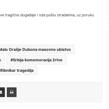
ove tragične događaje i oda poštu stradalima, uz poruku
Malo Orašje Dubona masovno ubistvo
a
Srbija komemoracija žrtve
 Ribnikar tragedija
Share via Email
Print