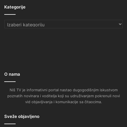
Kategorije
Kategorije
O nama
Niš TV je informativni portal nastao dugogodišnjim iskustvom
poznatih novinara i voditelja koji su udruživanjem pokrenuli novi
vid objavljivanja i komunikacije sa čitaocima.
Sveže objavljeno