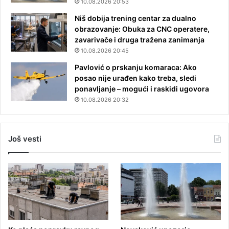
10.08.2026 20:53
Niš dobija trening centar za dualno
obrazovanje: Obuka za CNC operatere,
zavarivače i druga tražena zanimanja
10.08.2026 20:45
Pavlović o prskanju komaraca: Ako
posao nije urađen kako treba, sledi
ponavljanje – mogući i raskidi ugovora
10.08.2026 20:32
Još vesti