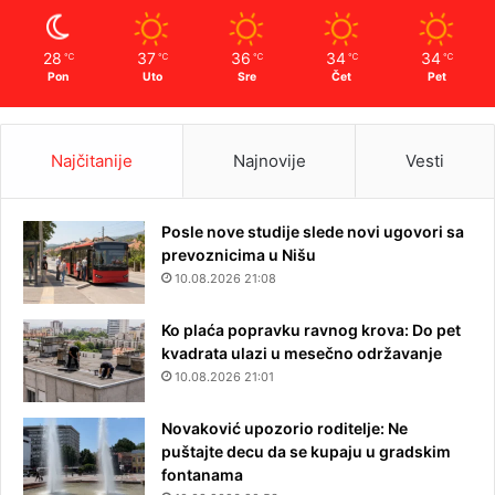
28
37
36
34
34
℃
℃
℃
℃
℃
Pon
Uto
Sre
Čet
Pet
Najčitanije
Najnovije
Vesti
Posle nove studije slede novi ugovori sa
prevoznicima u Nišu
10.08.2026 21:08
Ko plaća popravku ravnog krova: Do pet
kvadrata ulazi u mesečno održavanje
10.08.2026 21:01
Novaković upozorio roditelje: Ne
puštajte decu da se kupaju u gradskim
fontanama