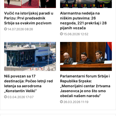
Vučić na istorijskoj paradi u
Alarmantna nedelja na
Parizu: Prvi predsednik
niškim putevima: 26
Srbije sa ovakvim pozivom
nezgoda, 221 prekršaj i 28
pijanih vozača
14.07.2026 08:26
15.06.2026 12:52
Niš povezan sa 17
Parlamentarni forum Srbije i
destinacija: Počeo letnji red
Republike Srpske:
letenja sa aerodroma
„Memorijalni centar žrtvama
„Konstantin Veliki“
Jasenovca je ono što smo
obećali našem narodu“
03.04.2026 17:07
26.03.2026 11:19