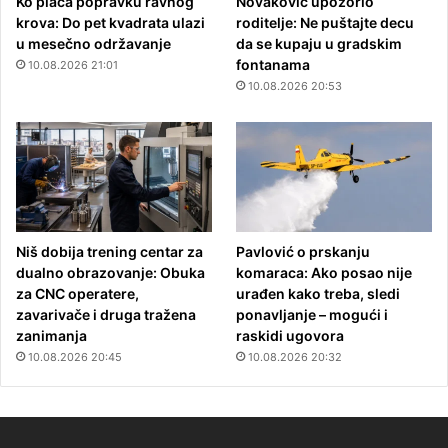
Ko plaća popravku ravnog
Novaković upozorio
krova: Do pet kvadrata ulazi
roditelje: Ne puštajte decu
u mesečno održavanje
da se kupaju u gradskim
fontanama
10.08.2026 21:01
10.08.2026 20:53
Niš dobija trening centar za
Pavlović o prskanju
dualno obrazovanje: Obuka
komaraca: Ako posao nije
za CNC operatere,
urađen kako treba, sledi
zavarivače i druga tražena
ponavljanje – mogući i
zanimanja
raskidi ugovora
10.08.2026 20:45
10.08.2026 20:32