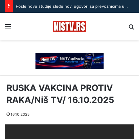
Posle nove studije slede novi ugovori sa prevoznicima u Nišu
Menu
Pr
RUSKA VAKCINA PROTIV
RAKA/Niš TV/ 16.10.2025
16.10.2025