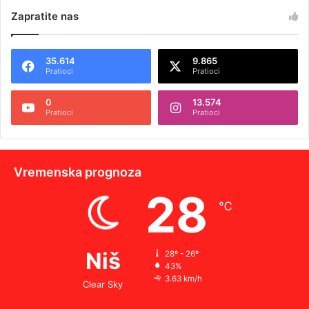
Zapratite nas
35.614
9.865
Pratioci
Pratioci
0
13.574
Pratioci
Pratioci
Vremenska prognoza
28
℃
Niš
28º - 26º
43%
3.63 km/h
Clear Sky