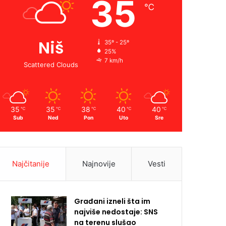
35
℃
Niš
35º - 25º
25%
7 km/h
Scattered Clouds
35
35
38
40
40
℃
℃
℃
℃
℃
Sub
Ned
Pon
Uto
Sre
Najčitanije
Najnovije
Vesti
Građani izneli šta im
najviše nedostaje: SNS
na terenu slušao