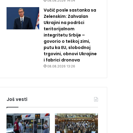
08.08.2026 14:04
Vučić posle sastanka sa
Zelenskim: Zahvalan
Ukrajini na podršci
teritorijalnom
integritetu Srbije –
govorio o teškoj zimi,
putu ka EU, slobodnoj
trgovini, obnovi Ukrajine
i fabrici dronova
08.08.2026 13:26
Još vesti