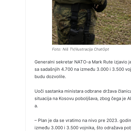
Foto: Niš TV/ilustracija ChatGpt
Generalni sekretar NATO-a Mark Rute izjavio je
sa sadašnjih 4.700 na između 3.000 i 3.500 vo
budu dozvolile.
Uoči sastanka ministara odbrane država člani
situacija na Kosovu poboljšava, zbog čega je A
a.
– Plan je da se vratimo na nivo pre 2023. godin
između 3.000 i 3.500 vojnika, što odražava pob