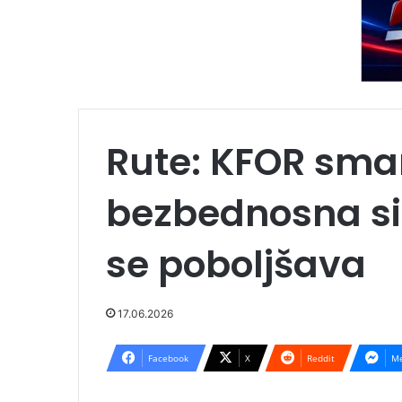
Rute: KFOR sman
bezbednosna si
se poboljšava
17.06.2026
Facebook
X
Reddit
Me