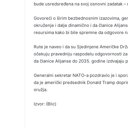
bude usredsređena na svoj osnovni zadatak – r
Govoreći o širim bezbednosnim izazovima, gen
okruženje i dalje dinamično i da članice Alij
resursima kako bi bile spremne da odgovore na
Rute je naveo i da su Sjedinjene Američke Dr
očekuju pravedniju raspodelu odgovornosti za 
da članice Alijanse do 2035. godine izdvajaju 
Generalni sekretar NATO-a pozdravio je i spor
da je američki predsednik Donald Tramp dopr
oružja.
Izvor: (Blic)