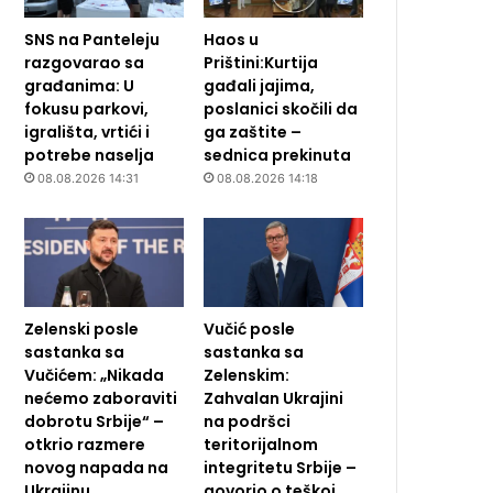
SNS na Panteleju
Haos u
razgovarao sa
Prištini:Kurtija
građanima: U
gađali jajima,
fokusu parkovi,
poslanici skočili da
igrališta, vrtići i
ga zaštite –
potrebe naselja
sednica prekinuta
08.08.2026 14:31
08.08.2026 14:18
Zelenski posle
Vučić posle
sastanka sa
sastanka sa
Vučićem: „Nikada
Zelenskim:
nećemo zaboraviti
Zahvalan Ukrajini
dobrotu Srbije“ –
na podršci
otkrio razmere
teritorijalnom
novog napada na
integritetu Srbije –
Ukrajinu
govorio o teškoj