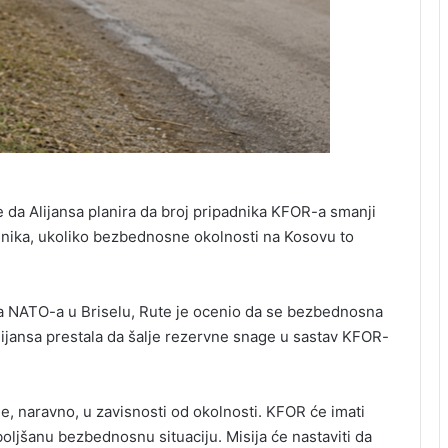
 da Alijansa planira da broj pripadnika KFOR-a smanji
jnika, ukoliko bezbednosne okolnosti na Kosovu to
ca NATO-a u Briselu, Rute je ocenio da se bezbednosna
lijansa prestala da šalje rezervne snage u sastav KFOR-
e, naravno, u zavisnosti od okolnosti. KFOR će imati
oljšanu bezbednosnu situaciju. Misija će nastaviti da