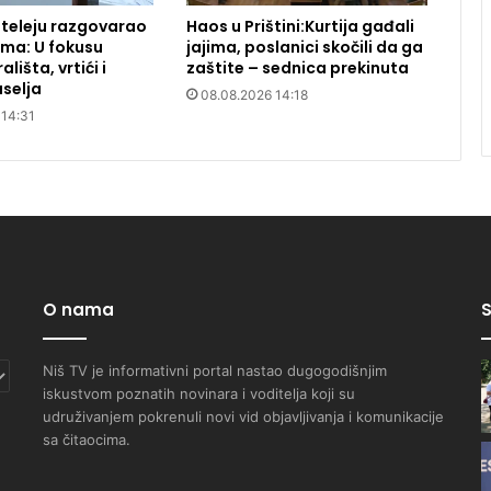
teleju razgovarao
Haos u Prištini:Kurtija gađali
ma: U fokusu
jajima, poslanici skočili da ga
ališta, vrtići i
zaštite – sednica prekinuta
selja
08.08.2026 14:18
 14:31
O nama
S
Niš TV je informativni portal nastao dugogodišnjim
iskustvom poznatih novinara i voditelja koji su
udruživanjem pokrenuli novi vid objavljivanja i komunikacije
sa čitaocima.