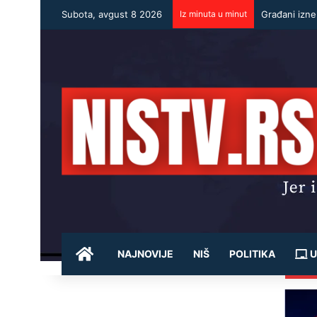
Subota, avgust 8 2026
Iz minuta u minut
Građani izne
POČETNA
NAJNOVIJE
NIŠ
POLITIKA
U