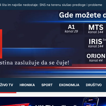
li šta im najviše nedostaje: SNS na terenu slušao predloge i probleme
ŽIVO TV
HRONIKA
SPORT
EKONOMIJA
DRUŠTVO