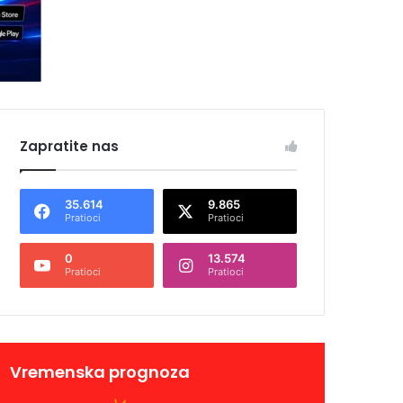
Zapratite nas
35.614
9.865
Pratioci
Pratioci
0
13.574
Pratioci
Pratioci
Vremenska prognoza