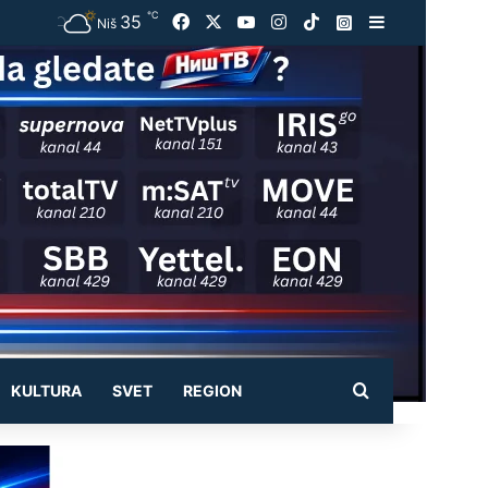
℃
35
Facebook
X
YouTube
Instagram
TikTok
Instagram
Sidebar
Niš
Pretraži
KULTURA
SVET
REGION