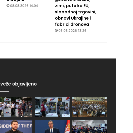
zimi, putu ka EU,
08.08.2026 14:04
slobodnoj trgovini,
obnovi Ukrajine i
fabrici dronova
08.08.2026 13:26
veže objavljeno