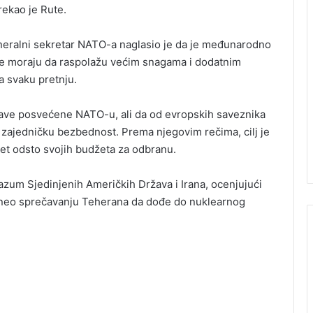
ekao je Rute.
eralni sekretar NATO-a naglasio je da je međunarodno
anse moraju da raspolažu većim snagama i dodatnim
 svaku pretnju.
žave posvećene NATO-u, ali da od evropskih saveznika
zajedničku bezbednost. Prema njegovim rečima, cilj je
pet odsto svojih budžeta za odbranu.
azum Sjedinjenih Američkih Država i Irana, ocenjujući
ineo sprečavanju Teherana da dođe do nuklearnog