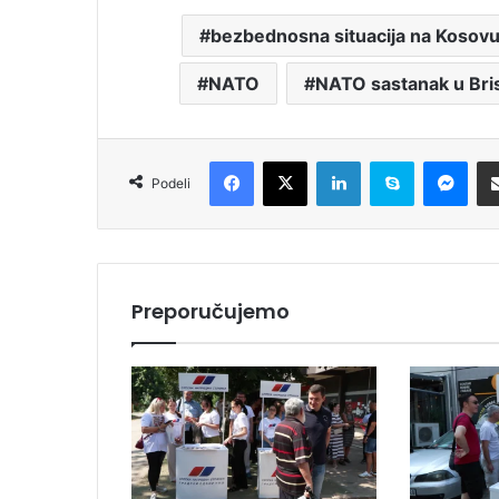
bezbednosna situacija na Kosov
NATO
NATO sastanak u Bri
Facebook
X
LinkedIn
Skype
Messenger
Podeli
Preporučujemo