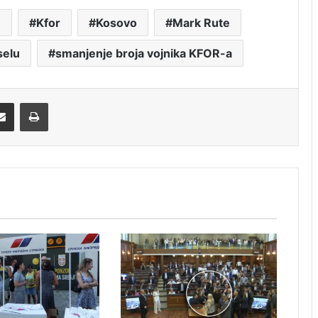
u
Kfor
Kosovo
Mark Rute
selu
smanjenje broja vojnika KFOR-a
Share via Email
Print