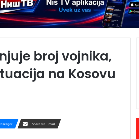
juje broj vojnika,
tuacija na Kosovu
ssenger
Share via Email