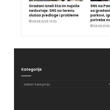
Građani izneli šta im najviše
SNS na Pan
nedostaje: SNS na terenu
sa građani
slušao predloge i probleme
parkovi, igr
potrebe na
08.08.2026 14:53
08.08.2026
Kategorije
Kategorije