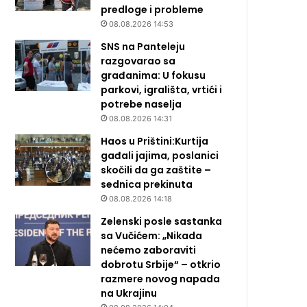
predloge i probleme
08.08.2026 14:53
SNS na Panteleju
razgovarao sa
građanima: U fokusu
parkovi, igrališta, vrtići i
potrebe naselja
08.08.2026 14:31
Haos u Prištini:Kurtija
gađali jajima, poslanici
skočili da ga zaštite –
sednica prekinuta
08.08.2026 14:18
Zelenski posle sastanka
sa Vučićem: „Nikada
nećemo zaboraviti
dobrotu Srbije“ – otkrio
razmere novog napada
na Ukrajinu