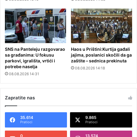
SNS na Panteleju razgovarao
Haos u Prištini:Kurtija gađali
sa građanima: U fokusu
jajima, poslanici skočili da ga
parkovi, igrališta, vrtići i
zaštite – sednica prekinuta
potrebe naselja
08.08.2026 14:18
08.08.2026 14:31
Zapratite nas
35.614
9.865
Pratioci
Pratioci
0
13.574