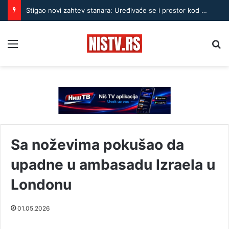
Stigao novi zahtev stanara: Uređivaće se i prostor kod Dragiše Cvetkovića 91
Menu
Pr
Sa noževima pokušao da
upadne u ambasadu Izraela u
Londonu
01.05.2026