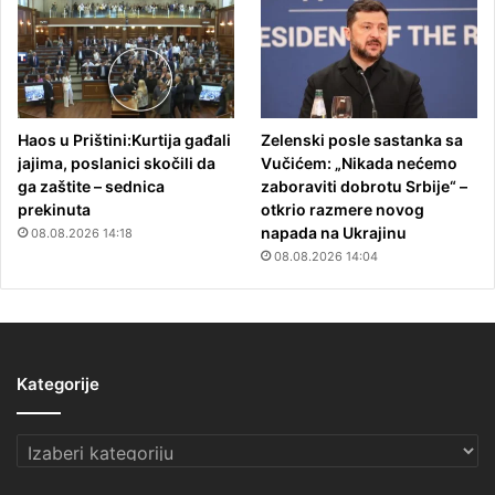
Haos u Prištini:Kurtija gađali
Zelenski posle sastanka sa
jajima, poslanici skočili da
Vučićem: „Nikada nećemo
ga zaštite – sednica
zaboraviti dobrotu Srbije“ –
prekinuta
otkrio razmere novog
napada na Ukrajinu
08.08.2026 14:18
08.08.2026 14:04
Kategorije
Kategorije