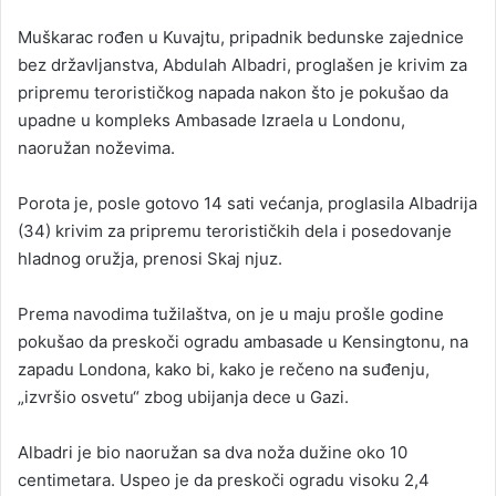
Muškarac rođen u Kuvajtu, pripadnik bedunske zajednice
bez državljanstva, Abdulah Albadri, proglašen je krivim za
pripremu terorističkog napada nakon što je pokušao da
upadne u kompleks Ambasade Izraela u Londonu,
naoružan noževima.
Porota je, posle gotovo 14 sati većanja, proglasila Albadrija
(34) krivim za pripremu terorističkih dela i posedovanje
hladnog oružja, prenosi Skaj njuz.
Prema navodima tužilaštva, on je u maju prošle godine
pokušao da preskoči ogradu ambasade u Kensingtonu, na
zapadu Londona, kako bi, kako je rečeno na suđenju,
„izvršio osvetu“ zbog ubijanja dece u Gazi.
Albadri je bio naoružan sa dva noža dužine oko 10
centimetara. Uspeo je da preskoči ogradu visoku 2,4