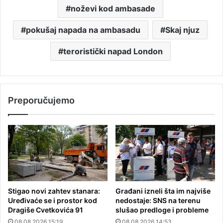
noževi kod ambasade
pokušaj napada na ambasadu
Skaj njuz
teroristički napad London
Preporučujemo
Stigao novi zahtev stanara:
Građani izneli šta im najviše
Uređivaće se i prostor kod
nedostaje: SNS na terenu
Dragiše Cvetkovića 91
slušao predloge i probleme
08.08.2026 15:19
08.08.2026 14:53