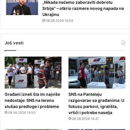
„Nikada nećemo zaboraviti dobrotu
Srbije“ – otkrio razmere novog napada na
Ukrajinu
08.08.2026 14:04
Još vesti
Građani izneli šta im najviše
SNS na Panteleju
nedostaje: SNS na terenu
razgovarao sa građanima: U
slušao predloge i probleme
fokusu parkovi, igrališta,
vrtići i potrebe naselja
08.08.2026 14:53
08.08.2026 14:31