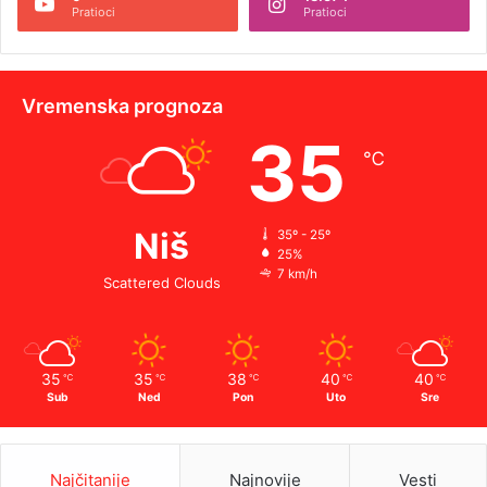
Pratioci
Pratioci
Vremenska prognoza
35
℃
Niš
35º - 25º
25%
7 km/h
Scattered Clouds
35
35
38
40
40
℃
℃
℃
℃
℃
Sub
Ned
Pon
Uto
Sre
Najčitanije
Najnovije
Vesti