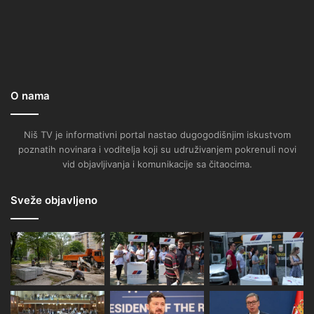
O nama
Niš TV je informativni portal nastao dugogodišnjim iskustvom
poznatih novinara i voditelja koji su udruživanjem pokrenuli novi
vid objavljivanja i komunikacije sa čitaocima.
Sveže objavljeno