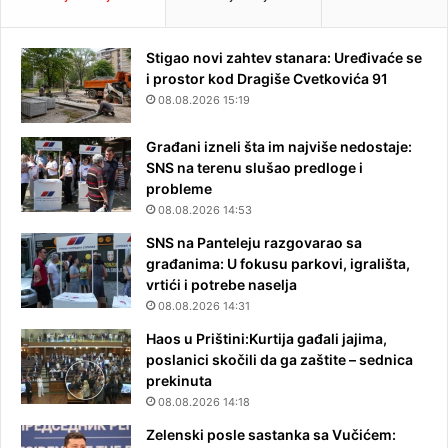
Stigao novi zahtev stanara: Uređivaće se
i prostor kod Dragiše Cvetkovića 91
08.08.2026 15:19
Građani izneli šta im najviše nedostaje:
SNS na terenu slušao predloge i
probleme
08.08.2026 14:53
SNS na Panteleju razgovarao sa
građanima: U fokusu parkovi, igrališta,
vrtići i potrebe naselja
08.08.2026 14:31
Haos u Prištini:Kurtija gađali jajima,
poslanici skočili da ga zaštite – sednica
prekinuta
08.08.2026 14:18
Zelenski posle sastanka sa Vučićem: