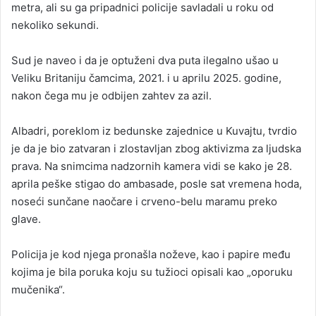
metra, ali su ga pripadnici policije savladali u roku od
nekoliko sekundi.
Sud je naveo i da je optuženi dva puta ilegalno ušao u
Veliku Britaniju čamcima, 2021. i u aprilu 2025. godine,
nakon čega mu je odbijen zahtev za azil.
Albadri, poreklom iz bedunske zajednice u Kuvajtu, tvrdio
je da je bio zatvaran i zlostavljan zbog aktivizma za ljudska
prava. Na snimcima nadzornih kamera vidi se kako je 28.
aprila peške stigao do ambasade, posle sat vremena hoda,
noseći sunčane naočare i crveno-belu maramu preko
glave.
Policija je kod njega pronašla noževe, kao i papire među
kojima je bila poruka koju su tužioci opisali kao „oporuku
mučenika“.