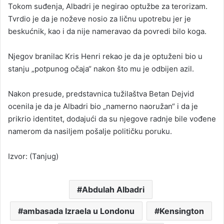
Tokom suđenja, Albadri je negirao optužbe za terorizam.
Tvrdio je da je noževe nosio za ličnu upotrebu jer je
beskućnik, kao i da nije nameravao da povredi bilo koga.
Njegov branilac Kris Henri rekao je da je optuženi bio u
stanju „potpunog očaja“ nakon što mu je odbijen azil.
Nakon presude, predstavnica tužilaštva Betan Dejvid
ocenila je da je Albadri bio „namerno naoružan“ i da je
prikrio identitet, dodajući da su njegove radnje bile vođene
namerom da nasiljem pošalje političku poruku.
Izvor: (Tanjug)
Abdulah Albadri
ambasada Izraela u Londonu
Kensington