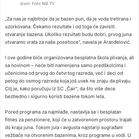
Izvor: Foto Niš TV
„Za nas je najbitnije da je bazen pun, da je voda tretirana i
uzorkovana. Čekamo rezultate i od toga će zavisiti
otvaranje bazena. Ukoliko rezultati budu dobri, prvog juna
otvaramo vrata za naše posetioce“, navela je Aranđelović.
I ove godine biće organizovana besplatna škola plivanja, ali
sa novinom – neće biti namenjena samo predškolcima i
učenicima od prvog do četvrtog razreda, već i deci od
petog do osmog razreda koja još uvek ne znaju da plivaju.
Cilj je, kako poručuju iz SC „Čair“, da što više dece
bezbedno i sigurno koristi bazene tokom leta.
Pored programa za najmlađe, nastavlja se i besplatan
fitnes za penzionere, koji će u zatvorenom prostoru trajati
do kraja juna. Tokom jula i avgusta najstariji sugrađani
vežbaće na otvorenim bazenima, kroz programe u vodi. U