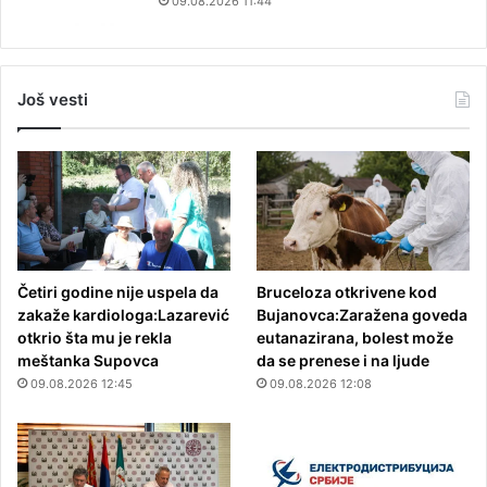
09.08.2026 11:44
Još vesti
Četiri godine nije uspela da
Bruceloza otkrivene kod
zakaže kardiologa:Lazarević
Bujanovca:Zaražena goveda
otkrio šta mu je rekla
eutanazirana, bolest može
meštanka Supovca
da se prenese i na ljude
09.08.2026 12:45
09.08.2026 12:08