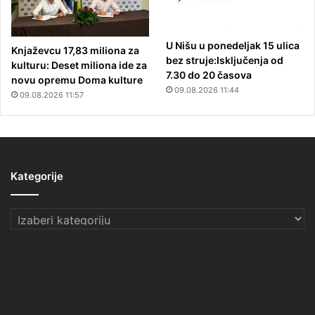
U Nišu u ponedeljak 15 ulica
Knjaževcu 17,83 miliona za
bez struje:Isključenja od
kulturu: Deset miliona ide za
7.30 do 20 časova
novu opremu Doma kulture
09.08.2026 11:44
09.08.2026 11:57
Kategorije
Kategorije