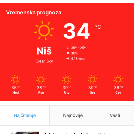
Vremenska prognoza
34
℃
Niš
35º - 25º
36%
4.13 km/h
Clear Sky
35
38
39
39
36
℃
℃
℃
℃
℃
Ned
Pon
Uto
Sre
Čet
Najčitanije
Najnovije
Vesti