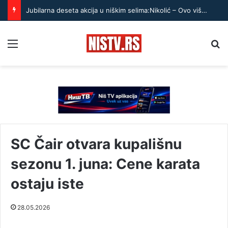
Jubilarna deseta akcija u niškim selima:Nikolić – Ovo više nisu samo kardiološki pregledi
Menu
Pr
SC Čair otvara kupališnu
sezonu 1. juna: Cene karata
ostaju iste
28.05.2026