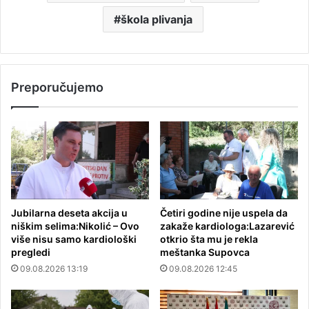
škola plivanja
Preporučujemo
Jubilarna deseta akcija u
Četiri godine nije uspela da
niškim selima:Nikolić – Ovo
zakaže kardiologa:Lazarević
više nisu samo kardiološki
otkrio šta mu je rekla
pregledi
meštanka Supovca
09.08.2026 13:19
09.08.2026 12:45