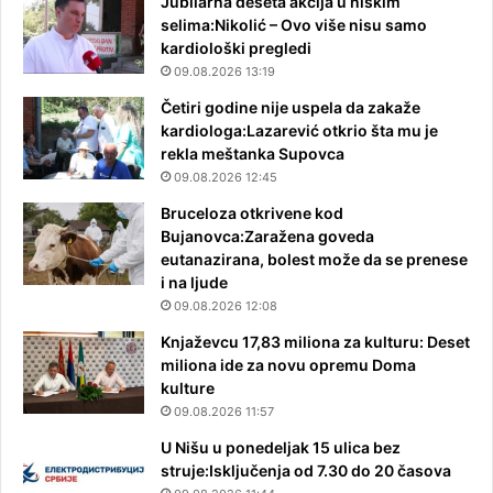
Jubilarna deseta akcija u niškim
selima:Nikolić – Ovo više nisu samo
kardiološki pregledi
09.08.2026 13:19
Četiri godine nije uspela da zakaže
kardiologa:Lazarević otkrio šta mu je
rekla meštanka Supovca
09.08.2026 12:45
Bruceloza otkrivene kod
Bujanovca:Zaražena goveda
eutanazirana, bolest može da se prenese
i na ljude
09.08.2026 12:08
Knjaževcu 17,83 miliona za kulturu: Deset
miliona ide za novu opremu Doma
kulture
09.08.2026 11:57
U Nišu u ponedeljak 15 ulica bez
struje:Isključenja od 7.30 do 20 časova