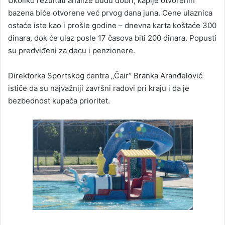
Ukoliko rezultati analize budu dobri, kapije otvorenih
bazena biće otvorene već prvog dana juna. Cene ulaznica
ostaće iste kao i prošle godine – dnevna karta koštaće 300
dinara, dok će ulaz posle 17 časova biti 200 dinara. Popusti
su predviđeni za decu i penzionere.
Direktorka Sportskog centra „Čair“ Branka Aranđelović
ističe da su najvažniji završni radovi pri kraju i da je
bezbednost kupača prioritet.