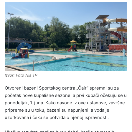
Izvor: Foto NIš TV
Otvoreni bazeni Sportskog centra „Čair“ spremni su za
početak nove kupališne sezone, a prvi kupači očekuju se u
ponedeljak, 1. juna. Kako navode iz ove ustanove, završne
pripreme su u toku, bazeni su napunjeni, a voda je
uzorkovana i čeka se potvrda o njenoj ispravnosti.