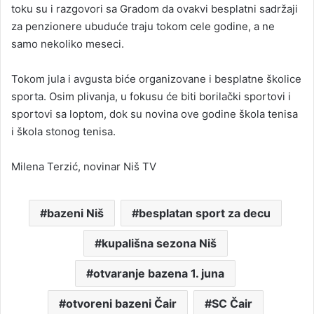
toku su i razgovori sa Gradom da ovakvi besplatni sadržaji
za penzionere ubuduće traju tokom cele godine, a ne
samo nekoliko meseci.
Tokom jula i avgusta biće organizovane i besplatne školice
sporta. Osim plivanja, u fokusu će biti borilački sportovi i
sportovi sa loptom, dok su novina ove godine škola tenisa
i škola stonog tenisa.
Milena Terzić, novinar Niš TV
bazeni Niš
besplatan sport za decu
kupališna sezona Niš
otvaranje bazena 1. juna
otvoreni bazeni Čair
SC Čair