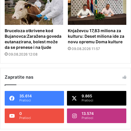
Bruceloza otkrivene kod
Knjaževcu 17,83 miliona za
Bujanovca:Zaražena goveda
kulturu: Deset miliona ide za
eutanazirana, bolest može
novu opremu Doma kulture
da se prenese i na ljude
09.08.2026 11:57
09.08.2026 12:08
Zapratite nas
35.614
9.865
Pratioci
Pratioci
0
13.574
Pratioci
Pratioci