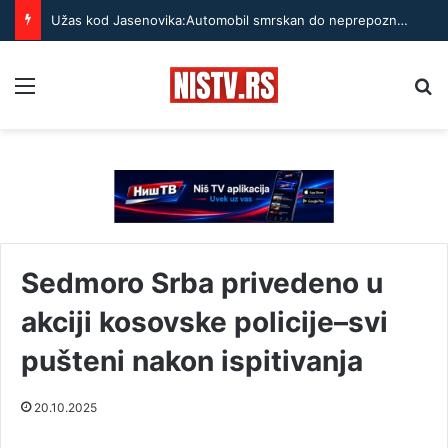
Užas kod Jasenovika:Automobil smrskan do neprepoznatljivosti, točak odleteo – strahuje se da ima teško povređenih
Menu
Pr
Sedmoro Srba privedeno u
akciji kosovske policije–svi
pušteni nakon ispitivanja
20.10.2025