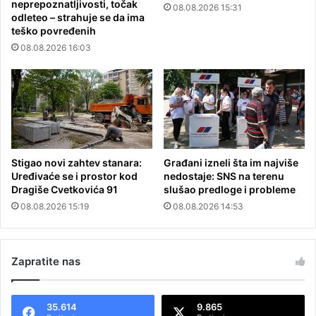
neprepoznatljivosti, točak
08.08.2026 15:31
odleteo – strahuje se da ima
teško povređenih
08.08.2026 16:03
Stigao novi zahtev stanara:
Građani izneli šta im najviše
Uređivaće se i prostor kod
nedostaje: SNS na terenu
Dragiše Cvetkovića 91
slušao predloge i probleme
08.08.2026 15:19
08.08.2026 14:53
Zapratite nas
35.614
9.865