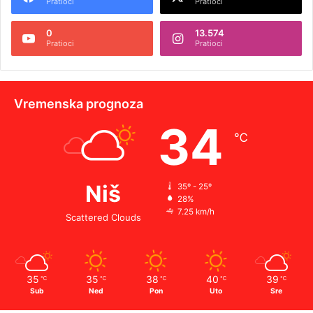
Pratioci
Pratioci
0
13.574
Pratioci
Pratioci
Vremenska prognoza
34
℃
Niš
35º - 25º
28%
7.25 km/h
Scattered Clouds
35
35
38
40
39
℃
℃
℃
℃
℃
Sub
Ned
Pon
Uto
Sre