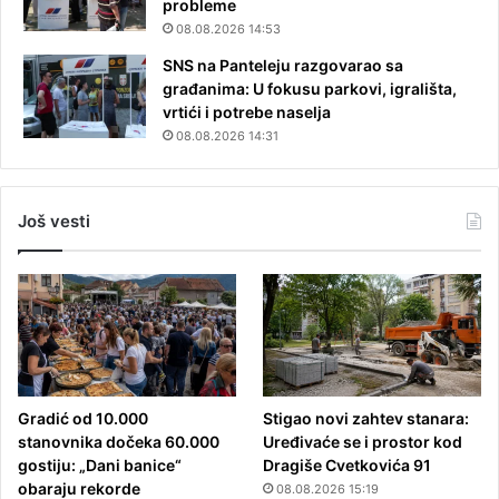
probleme
08.08.2026 14:53
SNS na Panteleju razgovarao sa
građanima: U fokusu parkovi, igrališta,
vrtići i potrebe naselja
08.08.2026 14:31
Još vesti
Gradić od 10.000
Stigao novi zahtev stanara:
stanovnika dočeka 60.000
Uređivaće se i prostor kod
gostiju: „Dani banice“
Dragiše Cvetkovića 91
obaraju rekorde
08.08.2026 15:19