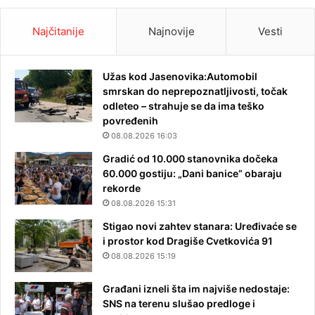
Najčitanije
Najnovije
Vesti
Užas kod Jasenovika:Automobil
smrskan do neprepoznatljivosti, točak
odleteo – strahuje se da ima teško
povređenih
08.08.2026 16:03
Gradić od 10.000 stanovnika dočeka
60.000 gostiju: „Dani banice“ obaraju
rekorde
08.08.2026 15:31
Stigao novi zahtev stanara: Uređivaće se
i prostor kod Dragiše Cvetkovića 91
08.08.2026 15:19
Građani izneli šta im najviše nedostaje:
SNS na terenu slušao predloge i