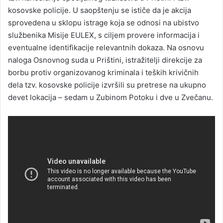
kosovske policije. U saopštenju se ističe da je akcija
sprovedena u sklopu istrage koja se odnosi na ubistvo
službenika Misije EULEX, s ciljem provere informacija i
eventualne identifikacije relevantnih dokaza. Na osnovu
naloga Osnovnog suda u Prištini, istražitelji direkcije za
borbu protiv organizovanog kriminala i teških krivičnih
dela tzv. kosovske policije izvršili su pretrese na ukupno
devet lokacija – sedam u Zubinom Potoku i dve u Zvečanu.