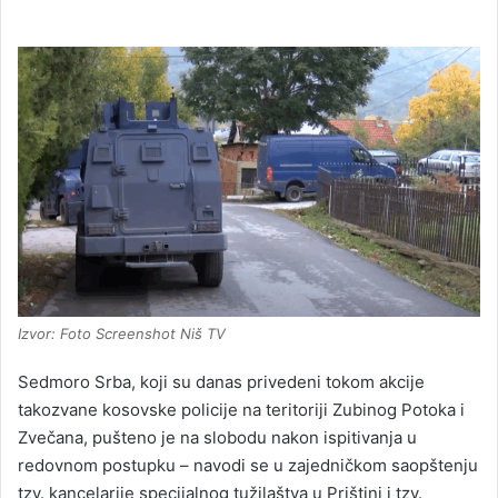
Izvor: Foto Screenshot Niš TV
Sedmoro Srba, koji su danas privedeni tokom akcije
takozvane kosovske policije na teritoriji Zubinog Potoka i
Zvečana, pušteno je na slobodu nakon ispitivanja u
redovnom postupku – navodi se u zajedničkom saopštenju
tzv. kancelarije specijalnog tužilaštva u Prištini i tzv.