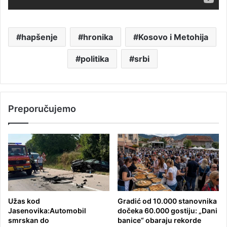
hapšenje
hronika
Kosovo i Metohija
politika
srbi
Preporučujemo
Užas kod
Gradić od 10.000 stanovnika
Jasenovika:Automobil
dočeka 60.000 gostiju: „Dani
smrskan do
banice“ obaraju rekorde