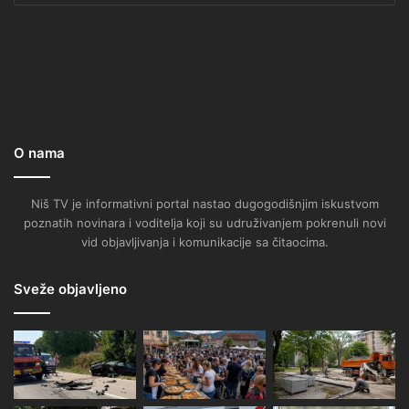
O nama
Niš TV je informativni portal nastao dugogodišnjim iskustvom
poznatih novinara i voditelja koji su udruživanjem pokrenuli novi
vid objavljivanja i komunikacije sa čitaocima.
Sveže objavljeno