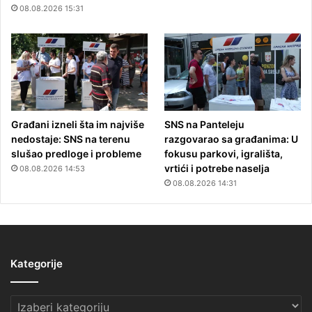
08.08.2026 15:31
Građani izneli šta im najviše
SNS na Panteleju
nedostaje: SNS na terenu
razgovarao sa građanima: U
slušao predloge i probleme
fokusu parkovi, igrališta,
vrtići i potrebe naselja
08.08.2026 14:53
08.08.2026 14:31
Kategorije
Kategorije