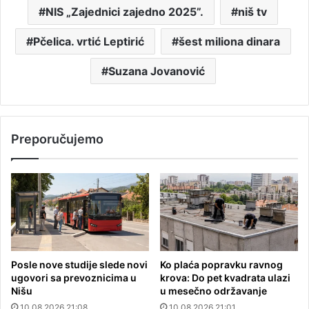
NIS „Zajednici zajedno 2025”.
niš tv
Pčelica. vrtić Leptirić
šest miliona dinara
Suzana Jovanović
Preporučujemo
Posle nove studije slede novi
Ko plaća popravku ravnog
ugovori sa prevoznicima u
krova: Do pet kvadrata ulazi
Nišu
u mesečno održavanje
10.08.2026 21:08
10.08.2026 21:01