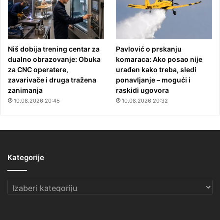
Niš dobija trening centar za
Pavlović o prskanju
dualno obrazovanje: Obuka
komaraca: Ako posao nije
za CNC operatere,
urađen kako treba, sledi
zavarivače i druga tražena
ponavljanje – mogući i
zanimanja
raskidi ugovora
10.08.2026 20:45
10.08.2026 20:32
Kategorije
Kategorije