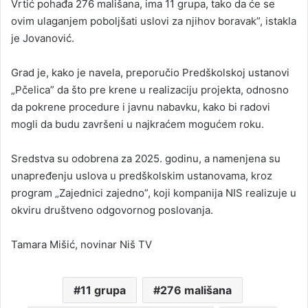
Vrtić pohađa 276 mališana, ima 11 grupa, tako da će se
ovim ulaganjem poboljšati uslovi za njihov boravak”, istakla
je Jovanović.
Grad je, kako je navela, preporučio Predškolskoj ustanovi
„Pčelica” da što pre krene u realizaciju projekta, odnosno
da pokrene procedure i javnu nabavku, kako bi radovi
mogli da budu završeni u najkraćem mogućem roku.
Sredstva su odobrena za 2025. godinu, a namenjena su
unapređenju uslova u predškolskim ustanovama, kroz
program „Zajednici zajedno”, koji kompanija NIS realizuje u
okviru društveno odgovornog poslovanja.
Tamara Mišić, novinar Niš TV
11 grupa
276 mališana