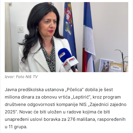
Izvor: Foto Niš TV
Javna predškolska ustanova „Pčelica” dobila je šest
miliona dinara za obnovu vrtića „Leptirić”, kroz program
društvene odgovornosti kompanije NIS „Zajednici zajedno
2025”. Novac će biti uložen u radove kojima će biti
unapređeni uslovi boravka za 276 mališana, raspoređenih
u 11 grupa.