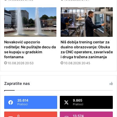
Novaković upozorio
Niš dobija trening centar za
roditelje: Ne puštajte decu da
dualno obrazovanje: Obuka
se kupaju u gradskim
za CNC operatere, zavarivače
fontanama
i druga tražena zanimanja
10.08.2026 20:53
10.08.2026 20:45
Zapratite nas
35.614
9.865
Pratioci
Pratioci
0
13.574