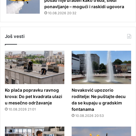
posao nije urađen kako treba, sledi
ponavljanje – mogući i raskidi ugovora
10.08.2026 20:32
Još vesti
Ko plaća popravku ravnog
Novaković upozorio
krova: Do pet kvadrata ulazi
roditelje: Ne puštajte decu
u mesečno održavanje
da se kupaju u gradskim
fontanama
10.08.2026 21:01
10.08.2026 20:53