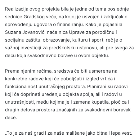
Realizacija ovog projekta bila je jedna od tema poslednje
sednice Gradskog veća, na kojoj je usvojen i zaključak o
sprovođenju ugovora o finansiranju. Kako je pojasnila
Suzana Jovanović, načelnica Uprave za porodičnu i
socijalnu zaštitu, obrazovanje, kulturu i sport, reč je o
važnoj investiciji za predškolsku ustanovu, ali pre svega za
decu koja svakodnevno borave u ovom objektu.
Prema njenim rečima, sredstva će biti usmerena na
konkretne radove koji će poboljšati i izgled vrtića i
funkcionalnost unutrašnjeg prostora. Planirani su radovi
koji će doprineti uređenju objekta spolja, ali i radovi u
unutrašnjosti, među kojima je i zamena kupatila, pločica i
drugih delova prostora značajnih za svakodnevni boravak
dece.
„To je za naš grad i za naše mališane jako bitna i lepa vest.