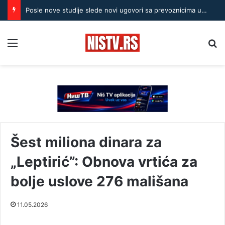
Posle nove studije slede novi ugovori sa prevoznicima u Nišu
Menu
Pr
Šest miliona dinara za
„Leptirić”: Obnova vrtića za
bolje uslove 276 mališana
11.05.2026