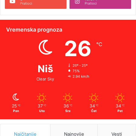
Pratioci
Pratioci
Vremenska prognoza
26
℃
Niš
26º - 25º
75%
2.94 km/h
Clear Sky
25
37
36
34
34
℃
℃
℃
℃
℃
Pon
Uto
Sre
Čet
Pet
Najčitanije
Najnovije
Vesti