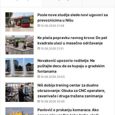
Posle nove studije slede novi ugovori sa
prevoznicima u Nišu
10.08.2026 21:08
Ko plaća popravku ravnog krova: Do pet
kvadrata ulazi u mesečno održavanje
10.08.2026 21:01
Novaković upozorio roditelje: Ne
puštajte decu da se kupaju u gradskim
fontanama
10.08.2026 20:53
Niš dobija trening centar za dualno
obrazovanje: Obuka za CNC operatere,
zavarivače i druga tražena zanimanja
10.08.2026 20:45
Pavlović o prskanju komaraca: Ako