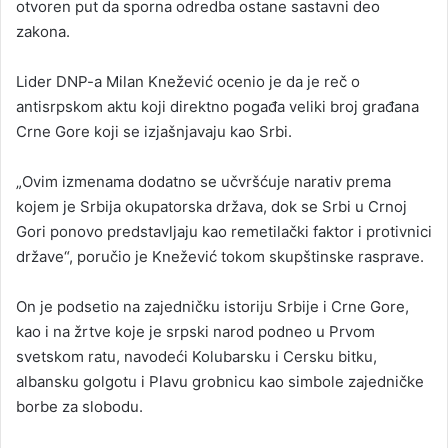
otvoren put da sporna odredba ostane sastavni deo
zakona.
Lider DNP-a Milan Knežević ocenio je da je reč o
antisrpskom aktu koji direktno pogađa veliki broj građana
Crne Gore koji se izjašnjavaju kao Srbi.
„Ovim izmenama dodatno se učvršćuje narativ prema
kojem je Srbija okupatorska država, dok se Srbi u Crnoj
Gori ponovo predstavljaju kao remetilački faktor i protivnici
države“, poručio je Knežević tokom skupštinske rasprave.
On je podsetio na zajedničku istoriju Srbije i Crne Gore,
kao i na žrtve koje je srpski narod podneo u Prvom
svetskom ratu, navodeći Kolubarsku i Cersku bitku,
albansku golgotu i Plavu grobnicu kao simbole zajedničke
borbe za slobodu.