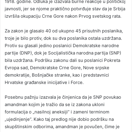
1918. godine. Odluka je izazvala burne reakcije u političkoj
javnosti, jer se njome praktično potvrđuje stav da je Srbija
izvršila okupaciju Crne Gore nakon Prvog svetskog rata.
Za zakon je glasalo 40 od ukupno 45 prisutnih poslanika,
troje je bilo protiv, dok su dva poslanika ostala uzdržana.
Protiv su glasali jedino poslanici Demokratske narodne
partije (DNP), dok je Socijalistička narodna partija (SNP)
bila uzdržana. Podršku zakonu dali su poslanici Pokreta
Evropa sad, Demokratske Crne Gore, Nove srpske
demokratije, Bošnjačke stranke, kao i predstavnici
Hrvatske građanske inicijative i Force.
Posebnu pažnju izazvala je činjenica da je SNP povukao
amandman kojim je tražio da se iz zakona ukloni
formulacija o „nasilnoj aneksiji“ i zameni terminom
„ujedinjenje“. Kako taj predlog nije dobio podršku na
skupštinskim odborima, amandman je povučen, čime je