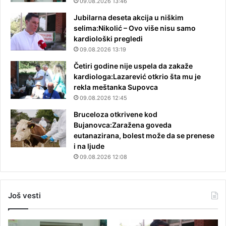
09.08.2026 13:46
Jubilarna deseta akcija u niškim
selima:Nikolić – Ovo više nisu samo
kardiološki pregledi
09.08.2026 13:19
Četiri godine nije uspela da zakaže
kardiologa:Lazarević otkrio šta mu je
rekla meštanka Supovca
09.08.2026 12:45
Bruceloza otkrivene kod
Bujanovca:Zaražena goveda
eutanazirana, bolest može da se prenese
i na ljude
09.08.2026 12:08
Još vesti