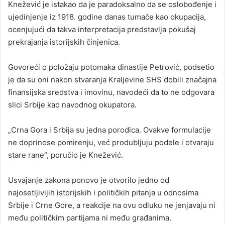
Knežević je istakao da je paradoksalno da se oslobođenje i
ujedinjenje iz 1918. godine danas tumače kao okupacija,
ocenjujući da takva interpretacija predstavlja pokušaj
prekrajanja istorijskih činjenica.
Govoreći o položaju potomaka dinastije Petrović, podsetio
je da su oni nakon stvaranja Kraljevine SHS dobili značajna
finansijska sredstva i imovinu, navodeći da to ne odgovara
slici Srbije kao navodnog okupatora.
„Crna Gora i Srbija su jedna porodica. Ovakve formulacije
ne doprinose pomirenju, već produbljuju podele i otvaraju
stare rane“, poručio je Knežević.
Usvajanje zakona ponovo je otvorilo jedno od
najosetljivijih istorijskih i političkih pitanja u odnosima
Srbije i Crne Gore, a reakcije na ovu odluku ne jenjavaju ni
među političkim partijama ni među građanima.