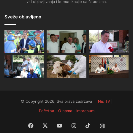
vid objavljivanja i komunikacije sa čitaocima.
Sveže objavljeno
© Copyright 2026, Sva prava zadržava |
Niš TV
|
Početna
O nama
Impresum
Facebook
X
YouTube
Instagram
TikTok
Instagram