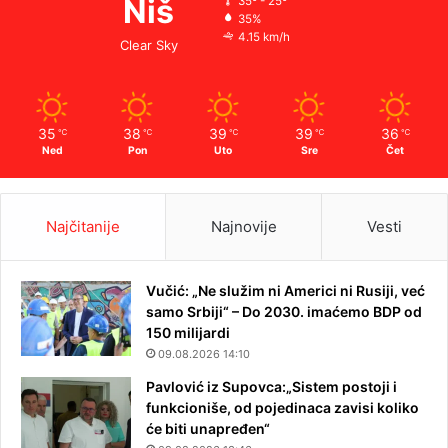
Niš
35º - 25º
35%
4.15 km/h
Clear Sky
35
38
39
39
36
℃
℃
℃
℃
℃
Ned
Pon
Uto
Sre
Čet
Najčitanije
Najnovije
Vesti
Vučić: „Ne služim ni Americi ni Rusiji, već
samo Srbiji“ – Do 2030. imaćemo BDP od
150 milijardi
09.08.2026 14:10
Pavlović iz Supovca:„Sistem postoji i
funkcioniše, od pojedinaca zavisi koliko
će biti unapređen“