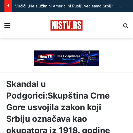
Vučić: „Ne služim ni Americi ni Rusiji, već samo Srbiji“ – Do 2030. imaćemo BDP od 150 milijardi
Menu
Pr
Skandal u
Podgorici:Skupština Crne
Gore usvojila zakon koji
Srbiju označava kao
okupatora iz 1918. godine