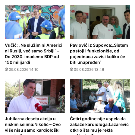
Vučić: „Ne služim ni Americi
Pavlović iz Supovca:„Sistem
ni Rusiji, već samo Srbiji“ –
postoji i funkcioniše, od
Do 2030. imaćemo BDP od
pojedinaca zavisi koliko će
150 milijardi
biti unapređen“
09.08.2026 14:10
09.08.2026 13:46
Jubilarna deseta akcija u
Četiri godine nije uspela da
niškim selima:Nikolić – Ovo
zakaže kardiologa:Lazarević
više nisu samo kardiološki
otkrio šta mu je rekla