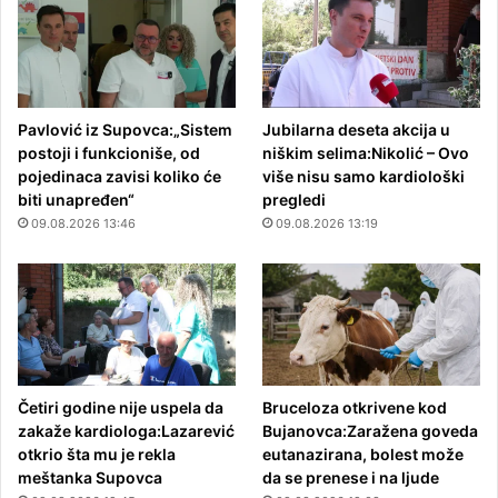
Pavlović iz Supovca:„Sistem
Jubilarna deseta akcija u
postoji i funkcioniše, od
niškim selima:Nikolić – Ovo
pojedinaca zavisi koliko će
više nisu samo kardiološki
biti unapređen“
pregledi
09.08.2026 13:46
09.08.2026 13:19
Četiri godine nije uspela da
Bruceloza otkrivene kod
zakaže kardiologa:Lazarević
Bujanovca:Zaražena goveda
otkrio šta mu je rekla
eutanazirana, bolest može
meštanka Supovca
da se prenese i na ljude