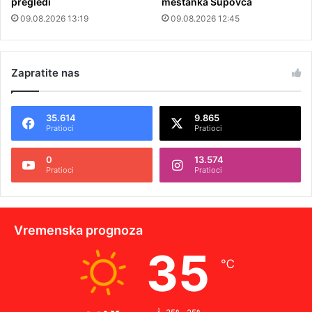
pregledi
meštanka Supovca
09.08.2026 13:19
09.08.2026 12:45
Zapratite nas
35.614
9.865
Pratioci
Pratioci
0
13.574
Pratioci
Pratioci
Vremenska prognoza
35
℃