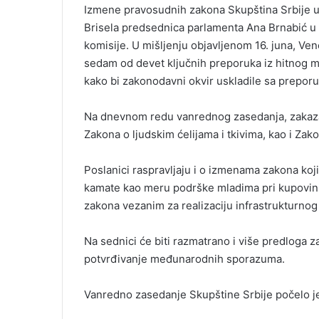
Izmene pravosudnih zakona Skupština Srbije us
Brisela predsednica parlamenta Ana Brnabić u f
komisije. U mišljenju objavljenom 16. juna, Vene
sedam od devet ključnih preporuka iz hitnog miš
kako bi zakonodavni okvir uskladile sa prepor
Na dnevnom redu vanrednog zasedanja, zakazan
Zakona o ljudskim ćelijama i tkivima, kao i Zak
Poslanici raspravljaju i o izmenama zakona ko
kamate kao meru podrške mladima pri kupovin
zakona vezanim za realizaciju infrastrukturnog
Na sednici će biti razmatrano i više predloga 
potvrđivanje međunarodnih sporazuma.
Vanredno zasedanje Skupštine Srbije počelo je 