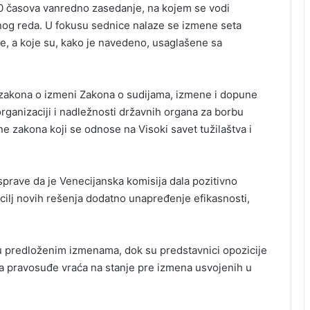
10 časova vanredno zasedanje, na kojem se vodi
nog reda. U fokusu sednice nalaze se izmene seta
je, a koje su, kako je navedeno, usaglašene sa
 zakona o izmeni Zakona o sudijama, izmene i dopune
rganizaciji i nadležnosti državnih organa za borbu
e zakona koji se odnose na Visoki savet tužilaštva i
prave da je Venecijanska komisija dala pozitivno
 cilj novih rešenja dodatno unapređenje efikasnosti,
šku predloženim izmenama, dok su predstavnici opozicije
ima pravosuđe vraća na stanje pre izmena usvojenih u