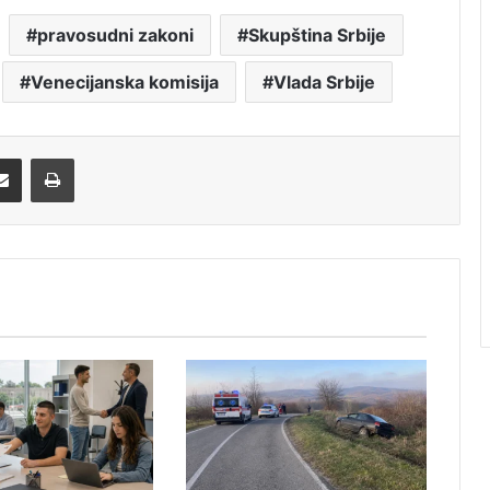
pravosudni zakoni
Skupština Srbije
Venecijanska komisija
Vlada Srbije
Share via Email
Print