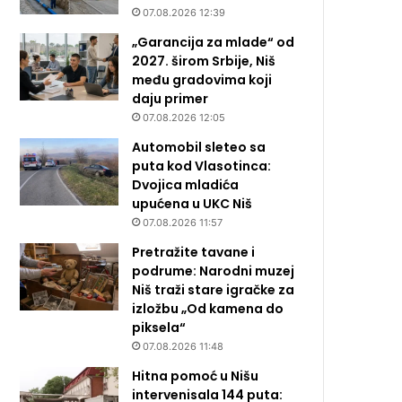
07.08.2026 12:39
„Garancija za mlade“ od
2027. širom Srbije, Niš
među gradovima koji
daju primer
07.08.2026 12:05
Automobil sleteo sa
puta kod Vlasotinca:
Dvojica mladića
upućena u UKC Niš
07.08.2026 11:57
Pretražite tavane i
podrume: Narodni muzej
Niš traži stare igračke za
izložbu „Od kamena do
piksela“
07.08.2026 11:48
Hitna pomoć u Nišu
intervenisala 144 puta: