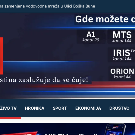
na zamenjena vodovodna mreža u Ulici Boška Buhe
ŽIVO TV
HRONIKA
SPORT
EKONOMIJA
DRUŠTVO