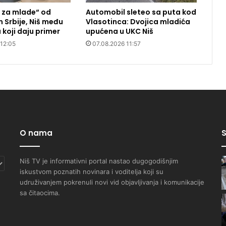
 za mlade“ od
Automobil sleteo sa puta kod
m Srbije, Niš među
Vlasotinca: Dvojica mladića
koji daju primer
upućena u UKC Niš
 12:05
07.08.2026 11:57
O nama
S
Niš TV je informativni portal nastao dugogodišnjim
iskustvom poznatih novinara i voditelja koji su
udruživanjem pokrenuli novi vid objavljivanja i komunikacije
sa čitaocima.