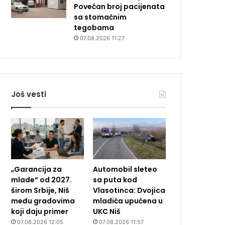
Povećan broj pacijenata
sa stomačnim
tegobama
07.08.2026 11:27
Još vesti
„Garancija za
Automobil sleteo
mlade“ od 2027.
sa puta kod
širom Srbije, Niš
Vlasotinca: Dvojica
među gradovima
mladića upućena u
koji daju primer
UKC Niš
07.08.2026 12:05
07.08.2026 11:57