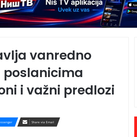
avlja vanredno
d poslanicima
ni i važni predlozi
ssenger
Share via Email