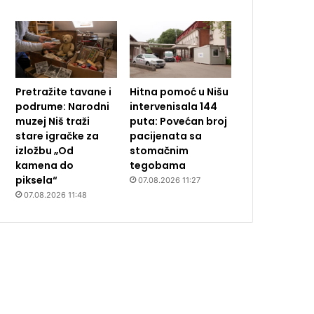
Pretražite tavane i
Hitna pomoć u Nišu
podrume: Narodni
intervenisala 144
muzej Niš traži
puta: Povećan broj
stare igračke za
pacijenata sa
izložbu „Od
stomačnim
kamena do
tegobama
piksela“
07.08.2026 11:27
07.08.2026 11:48