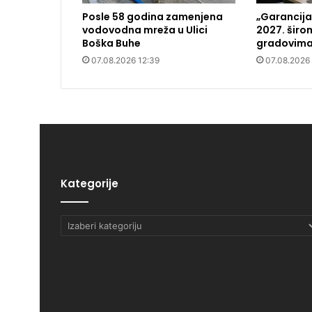
Posle 58 godina zamenjena
„Garancija
vodovodna mreža u Ulici
2027. širo
Boška Buhe
gradovima 
07.08.2026 12:39
07.08.2026
Kategorije
Kategorije