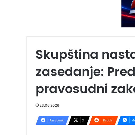
Skupština nast
zasedanje: Pre
pravosudni zako
23.06.2026
Facebook
X
Reddit
Me