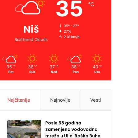
35
℃
Niš
35º - 27º
27%
2.18 km/h
Scattered Clouds
35
36
37
38
40
℃
℃
℃
℃
℃
Pet
Sub
Ned
Pon
Uto
Najčitanije
Najnovije
Vesti
Posle 58 godina
zamenjena vodovodna
mreža u Ulici Boška Buhe