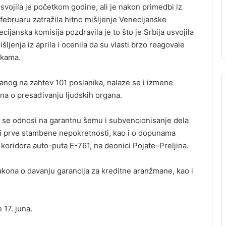
vojila je početkom godine, ali je nakon primedbi iz
ebruaru zatražila hitno mišljenje Venecijanske
cijanska komisija pozdravila je to što je Srbija usvojila
ljenja iz aprila i ocenila da su vlasti brzo reagovale
ukama.
og na zahtev 101 poslanika, nalaze se i izmene
ona o presađivanju ljudskih organa.
ji se odnosi na garantnu šemu i subvencionisanje dela
i prve stambene nepokretnosti, kao i o dopunama
 koridora auto-puta E-761, na deonici Pojate–Preljina.
zakona o davanju garancija za kreditne aranžmane, kao i
17. juna.