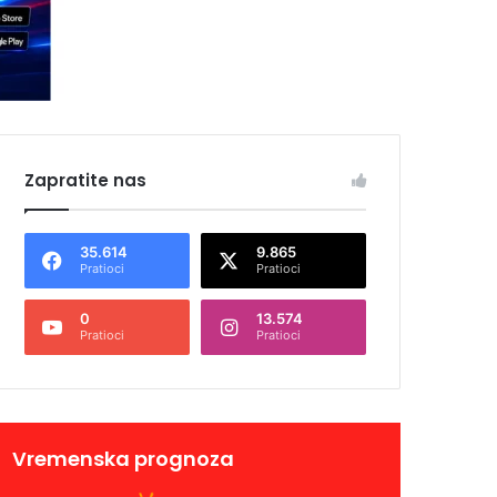
Zapratite nas
35.614
9.865
Pratioci
Pratioci
0
13.574
Pratioci
Pratioci
Vremenska prognoza