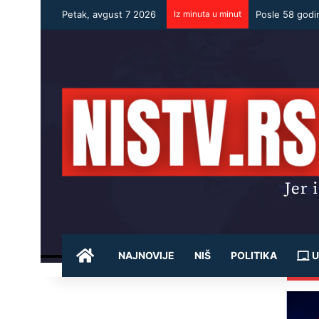
Petak, avgust 7 2026
Iz minuta u minut
Posle 58 godi
POČETNA
NAJNOVIJE
NIŠ
POLITIKA
U