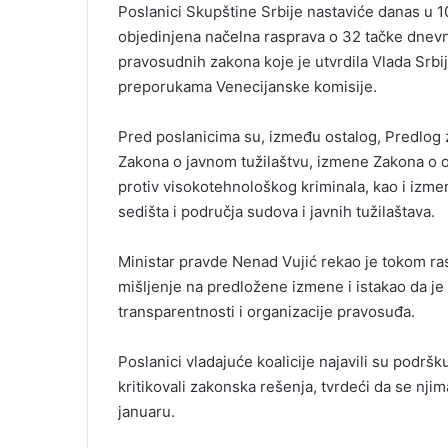
Poslanici Skupštine Srbije nastaviće danas u 
objedinjena načelna rasprava o 32 tačke dnev
pravosudnih zakona koje je utvrdila Vlada Srbi
preporukama Venecijanske komisije.
Pred poslanicima su, između ostalog, Predlog
Zakona o javnom tužilaštvu, izmene Zakona o o
protiv visokotehnološkog kriminala, kao i izmen
sedišta i područja sudova i javnih tužilaštava.
Ministar pravde Nenad Vujić rekao je tokom ras
mišljenje na predložene izmene i istakao da je
transparentnosti i organizacije pravosuđa.
Poslanici vladajuće koalicije najavili su podr
kritikovali zakonska rešenja, tvrdeći da se nj
januaru.