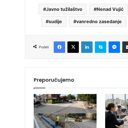
Javno tužilaštvo
Nenad Vujić
sudije
vanredno zasedanje
Facebook
X
LinkedIn
Skype
Messenger
Podeli
Preporučujemo