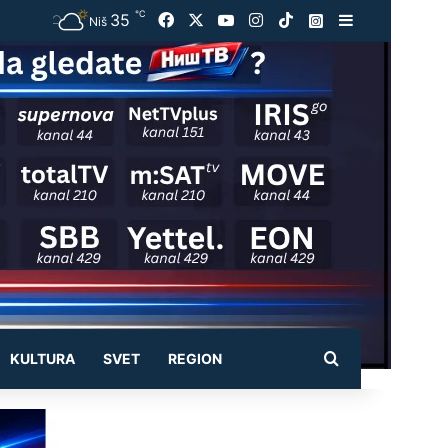
℃
35
Facebook
X
YouTube
Instagram
TikTok
Instagram
Sidebar
Niš
Pretraži
KULTURA
SVET
REGION