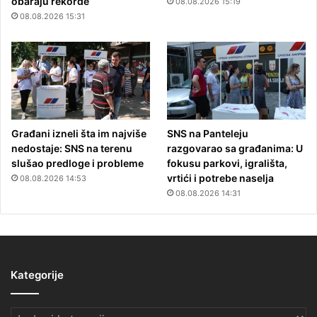
obaraju rekorde
08.08.2026 15:19
08.08.2026 15:31
Građani izneli šta im najviše
SNS na Panteleju
nedostaje: SNS na terenu
razgovarao sa građanima: U
slušao predloge i probleme
fokusu parkovi, igrališta,
vrtići i potrebe naselja
08.08.2026 14:53
08.08.2026 14:31
Kategorije
Kategorije