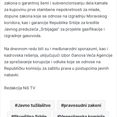
zakona o garantnoj šemi i subvencionisanju dela kamate
za kupovinu prve stambene nepokretnosti za mlade,
dopune zakona koje se odnose na izgradnju Moravskog
koridora, kao i garancije Republike Srbije za kredite
Javnog preduzeća „Srbijagas“ za projekte gasifikacije i
izgradnje gasovoda.
Na dnevnom redu bili su i međunarodni sporazumi, kao i
kadrovska rešenja, uključujući izbor članova Veća Agencije
za sprečavanje korupcije i odluke koje se odnose na
Republičku komisiju za zaštitu prava u postupcima javnih
nabavki.
Redakcija Niš TV
Javno tužilaštvo
pravosudni zakoni
Skupština Srbije
Venecijanska komisija