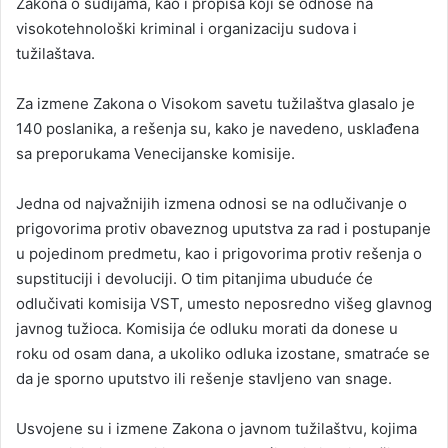
Zakona o sudijama, kao i propisa koji se odnose na
visokotehnološki kriminal i organizaciju sudova i
tužilaštava.
Za izmene Zakona o Visokom savetu tužilaštva glasalo je
140 poslanika, a rešenja su, kako je navedeno, usklađena
sa preporukama Venecijanske komisije.
Jedna od najvažnijih izmena odnosi se na odlučivanje o
prigovorima protiv obaveznog uputstva za rad i postupanje
u pojedinom predmetu, kao i prigovorima protiv rešenja o
supstituciji i devoluciji. O tim pitanjima ubuduće će
odlučivati komisija VST, umesto neposredno višeg glavnog
javnog tužioca. Komisija će odluku morati da donese u
roku od osam dana, a ukoliko odluka izostane, smatraće se
da je sporno uputstvo ili rešenje stavljeno van snage.
Usvojene su i izmene Zakona o javnom tužilaštvu, kojima