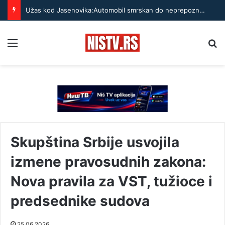
Užas kod Jasenovika:Automobil smrskan do neprepoznatljivosti, točak odleteo – strahuje se da ima teško povređenih
Menu
Pr
Skupština Srbije usvojila
izmene pravosudnih zakona:
Nova pravila za VST, tužioce i
predsednike sudova
25.06.2026