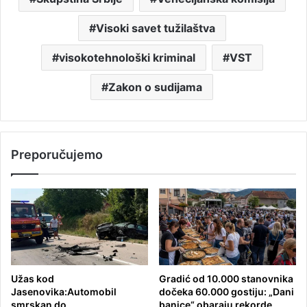
Visoki savet tužilaštva
visokotehnološki kriminal
VST
Zakon o sudijama
Preporučujemo
Užas kod
Gradić od 10.000 stanovnika
Jasenovika:Automobil
dočeka 60.000 gostiju: „Dani
smrskan do
banice“ obaraju rekorde