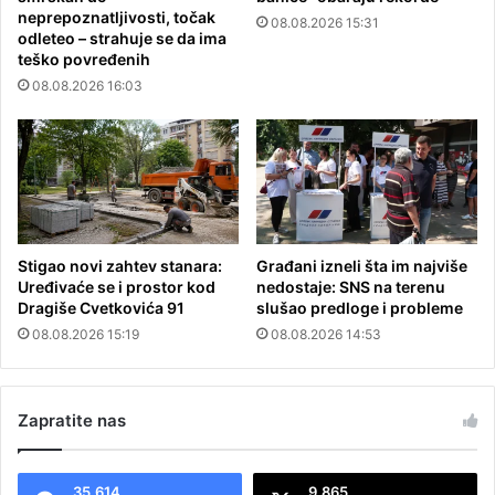
neprepoznatljivosti, točak
08.08.2026 15:31
odleteo – strahuje se da ima
teško povređenih
08.08.2026 16:03
Stigao novi zahtev stanara:
Građani izneli šta im najviše
Uređivaće se i prostor kod
nedostaje: SNS na terenu
Dragiše Cvetkovića 91
slušao predloge i probleme
08.08.2026 15:19
08.08.2026 14:53
Zapratite nas
35.614
9.865