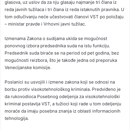
glasova, uz uslov da za nju glasaju najmanje tri člana iz
reda javnih tužilaca i tri člana iz reda istaknutih pravnika. U
tom odlučivanju neće učestvovati članovi VST po položaju
– ministar pravde i Vrhovni javni tužilac.
Izmenama Zakona o sudijama ukida se mogućnost
ponovnog izbora predsednika suda na istu funkciju.
Predsednik suda biraće se na period od pet godina, bez
mogućnosti reizbora, što je takođe jedna od preporuka
Venecijanske komisije.
Poslanici su usvojili i izmene zakona koji se odnosi na
borbu protiv visokotehnološkog kriminala. Predviđeno je
da rukovodioca Posebnog odeljenja za visokotehnološki
kriminal postavlja VST, a tužioci koji rade u tom odeljenju
moraće da imaju posebna znanja iz oblasti informacionih
tehnologija.