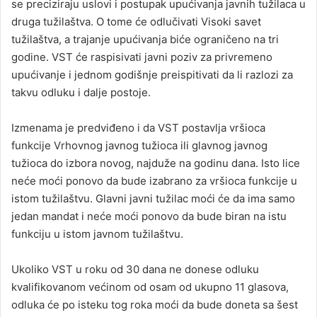
se preciziraju uslovi i postupak upućivanja javnih tužilaca u
druga tužilaštva. O tome će odlučivati Visoki savet
tužilaštva, a trajanje upućivanja biće ograničeno na tri
godine. VST će raspisivati javni poziv za privremeno
upućivanje i jednom godišnje preispitivati da li razlozi za
takvu odluku i dalje postoje.
Izmenama je predviđeno i da VST postavlja vršioca
funkcije Vrhovnog javnog tužioca ili glavnog javnog
tužioca do izbora novog, najduže na godinu dana. Isto lice
neće moći ponovo da bude izabrano za vršioca funkcije u
istom tužilaštvu. Glavni javni tužilac moći će da ima samo
jedan mandat i neće moći ponovo da bude biran na istu
funkciju u istom javnom tužilaštvu.
Ukoliko VST u roku od 30 dana ne donese odluku
kvalifikovanom većinom od osam od ukupno 11 glasova,
odluka će po isteku tog roka moći da bude doneta sa šest