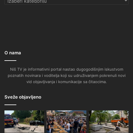
O nama
Niš TV je informativni portal nastao dugogodišnjim iskustvom
poznatih novinara i voditelja koji su udruživanjem pokrenuli novi
vid objavljivanja i komunikacije sa čitaocima.
Sveže objavljeno