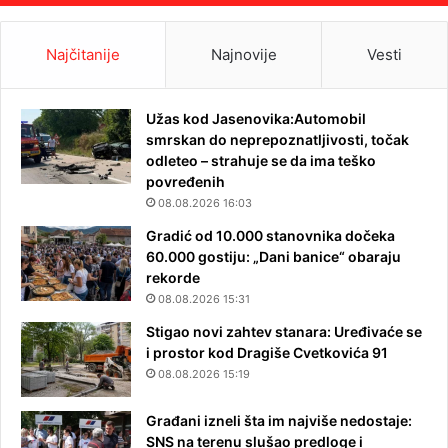
Najčitanije
Najnovije
Vesti
Užas kod Jasenovika:Automobil
smrskan do neprepoznatljivosti, točak
odleteo – strahuje se da ima teško
povređenih
08.08.2026 16:03
Gradić od 10.000 stanovnika dočeka
60.000 gostiju: „Dani banice“ obaraju
rekorde
08.08.2026 15:31
Stigao novi zahtev stanara: Uređivaće se
i prostor kod Dragiše Cvetkovića 91
08.08.2026 15:19
Građani izneli šta im najviše nedostaje:
SNS na terenu slušao predloge i