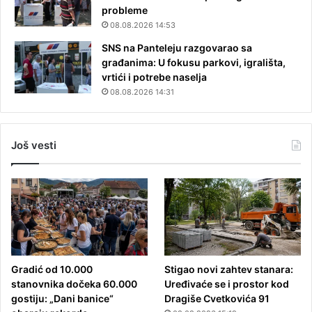
probleme
08.08.2026 14:53
SNS na Panteleju razgovarao sa
građanima: U fokusu parkovi, igrališta,
vrtići i potrebe naselja
08.08.2026 14:31
Još vesti
Gradić od 10.000
Stigao novi zahtev stanara:
stanovnika dočeka 60.000
Uređivaće se i prostor kod
gostiju: „Dani banice“
Dragiše Cvetkovića 91