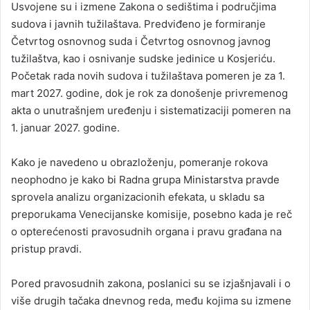
Usvojene su i izmene Zakona o sedištima i područjima
sudova i javnih tužilaštava. Predviđeno je formiranje
Četvrtog osnovnog suda i Četvrtog osnovnog javnog
tužilaštva, kao i osnivanje sudske jedinice u Kosjeriću.
Početak rada novih sudova i tužilaštava pomeren je za 1.
mart 2027. godine, dok je rok za donošenje privremenog
akta o unutrašnjem uređenju i sistematizaciji pomeren na
1. januar 2027. godine.
Kako je navedeno u obrazloženju, pomeranje rokova
neophodno je kako bi Radna grupa Ministarstva pravde
sprovela analizu organizacionih efekata, u skladu sa
preporukama Venecijanske komisije, posebno kada je reč
o opterećenosti pravosudnih organa i pravu građana na
pristup pravdi.
Pored pravosudnih zakona, poslanici su se izjašnjavali i o
više drugih tačaka dnevnog reda, među kojima su izmene