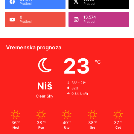
Pratioci
Pratioci
0
13.574
Pratioci
Pratioci
Vremenska prognoza
23
℃
Niš
36º - 21º
82%
0.34 km/h
Clear Sky
36
38
40
38
37
℃
℃
℃
℃
℃
Ned
Pon
Uto
Sre
Čet