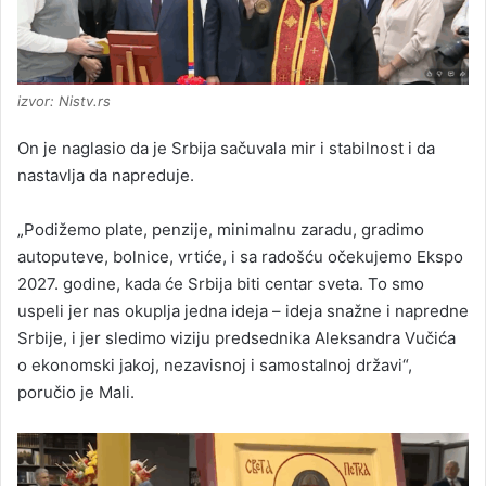
izvor: Nistv.rs
On je naglasio da je Srbija sačuvala mir i stabilnost i da
nastavlja da napreduje.
„Podižemo plate, penzije, minimalnu zaradu, gradimo
autoputeve, bolnice, vrtiće, i sa radošću očekujemo Ekspo
2027. godine, kada će Srbija biti centar sveta. To smo
uspeli jer nas okuplja jedna ideja – ideja snažne i napredne
Srbije, i jer sledimo viziju predsednika Aleksandra Vučića
o ekonomski jakoj, nezavisnoj i samostalnoj državi“,
poručio je Mali.