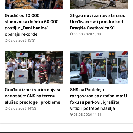
Gradić od 10.000
Stigao novi zahtev stanara:
stanovnika dočeka 60.000
Uređivaće se i prostor kod
gostiju: „Dani banice“
Dragiše Cvetkovića 91
obaraju rekorde
08.08.2026 15:19
08.08.2026 15:31
Građani izneli šta im najviše
SNS na Panteleju
nedostaje: SNS na terenu
razgovarao sa građanima: U
slušao predloge i probleme
fokusu parkovi, igrališta,
vrtići i potrebe naselja
08.08.2026 14:53
08.08.2026 14:31