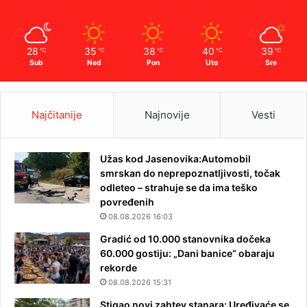
28
35
38
40
39
℃
℃
℃
℃
℃
Sub
Ned
Pon
Uto
Sre
Najčitanije
Najnovije
Vesti
Užas kod Jasenovika:Automobil
smrskan do neprepoznatljivosti, točak
odleteo – strahuje se da ima teško
povređenih
08.08.2026 16:03
Gradić od 10.000 stanovnika dočeka
60.000 gostiju: „Dani banice“ obaraju
rekorde
08.08.2026 15:31
Stigao novi zahtev stanara: Uređivaće se