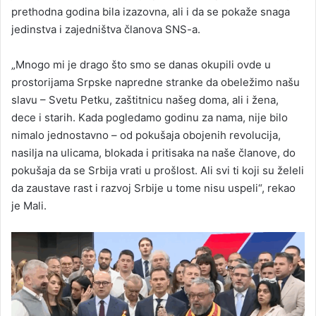
prethodna godina bila izazovna, ali i da se pokaže snaga
jedinstva i zajedništva članova SNS-a.
„Mnogo mi je drago što smo se danas okupili ovde u
prostorijama Srpske napredne stranke da obeležimo našu
slavu – Svetu Petku, zaštitnicu našeg doma, ali i žena,
dece i starih. Kada pogledamo godinu za nama, nije bilo
nimalo jednostavno – od pokušaja obojenih revolucija,
nasilja na ulicama, blokada i pritisaka na naše članove, do
pokušaja da se Srbija vrati u prošlost. Ali svi ti koji su želeli
da zaustave rast i razvoj Srbije u tome nisu uspeli“, rekao
je Mali.