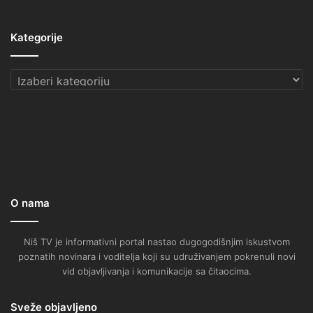
Kategorije
Kategorije
O nama
Niš TV je informativni portal nastao dugogodišnjim iskustvom
poznatih novinara i voditelja koji su udruživanjem pokrenuli novi
vid objavljivanja i komunikacije sa čitaocima.
Sveže objavljeno