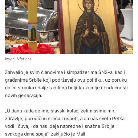
izvor: Nistv.rs
Zahvalio je svim članovima i simpatizerima SNS-a, kao i
građanima Srbije koji podržavaju ovu politiku, uz poruku
da će stranka i dalje raditi na boljitku zemlje i budućnosti
novih generacija.
„U danu kada delimo slavski kolač, želim svima mir,
zdravlje, porodičnu sreću i uspeh, a da nas sveta Petka
vodi i čuva, i da nas ideja napredne i snažne Srbije
svakoga dana spaja“, zaključio je Mali.