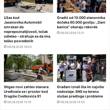
Užas kod
Gradić od 10.000 stanovnika
Jasenovika:Automobil
dočeka 60.000 gostiju: „Dani
smrskan do
banice“ obaraju rekorde
neprepoznatljivosti, točak
08.08.2026 15:31
odleteo – strahuje se da ima
teško povređenih
08.08.2026 16:03
Stigao novi zahtev stanara:
Građani izneli šta im najviše
Uređivaće se i prostor kod
nedostaje: SNS na terenu
Dragiše Cvetkovića 91
slušao predloge i probleme
08.08.2026 15:19
08.08.2026 14:53