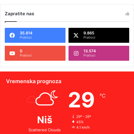
Zapratite nas
35.614
9.865
Pratioci
Pratioci
0
13.574
Pratioci
Pratioci
Vremenska prognoza
29
℃
Niš
29º - 26º
45%
4.1 km/h
Scattered Clouds