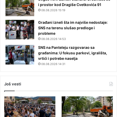
i prostor kod Dragiše Cvetkovića 91
08.08.2026 15:19
Građani izneli šta im najviše nedostaje:
SNS na terenu slušao predloge i
probleme
08.08.2026 14:53
SNS na Panteleju razgovarao sa
građanima: U fokusu parkovi, igrališta,
vrtići i potrebe naselja
08.08.2026 14:31
Još vesti