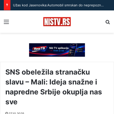
Užas kod Jasenovika:Automobil smrskan do neprepoznatljivosti, točak odleteo – strahuje se da ima teško povređenih
Menu
Pr
SNS obeležila stranačku
slavu – Mali: Ideja snažne i
napredne Srbije okuplja nas
sve
27.10.2025