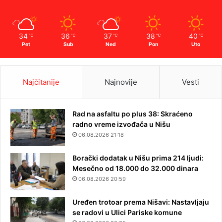
34
36
37
38
40
℃
℃
℃
℃
℃
Pet
Sub
Ned
Pon
Uto
Najčitanije
Najnovije
Vesti
Rad na asfaltu po plus 38: Skraćeno
radno vreme izvođača u Nišu
06.08.2026 21:18
Borački dodatak u Nišu prima 214 ljudi:
Mesečno od 18.000 do 32.000 dinara
06.08.2026 20:59
Uređen trotoar prema Nišavi: Nastavljaju
se radovi u Ulici Pariske komune