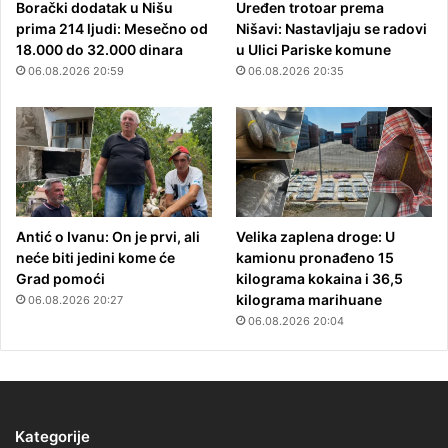
Borački dodatak u Nišu
Uređen trotoar prema
prima 214 ljudi: Mesečno od
Nišavi: Nastavljaju se radovi
18.000 do 32.000 dinara
u Ulici Pariske komune
06.08.2026 20:59
06.08.2026 20:35
Antić o Ivanu: On je prvi, ali
Velika zaplena droge: U
neće biti jedini kome će
kamionu pronađeno 15
Grad pomoći
kilograma kokaina i 36,5
kilograma marihuane
06.08.2026 20:27
06.08.2026 20:04
Kategorije