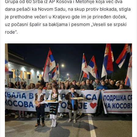
Grupa od 60 Srba iz AP Kosova i Metohije koja već dva
dana pešači ka Novom Sadu, na skup protiv blokada, stigla
je prethodne večeri u Kraljevo gde im je priređen doček,
uz počasni špalir sa bakljama i pesmom „Veseli se srpski
rode“.