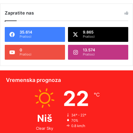
Zapratite nas
35.614
9.865
Pratioci
Pratioci
0
13.574
Pratioci
Pratioci
Vremenska prognoza
22
℃
Niš
34º - 22º
70%
0.8 km/h
Clear Sky