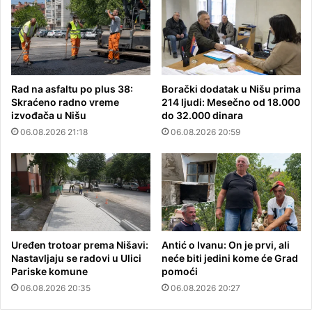
Rad na asfaltu po plus 38:
Borački dodatak u Nišu prima
Skraćeno radno vreme
214 ljudi: Mesečno od 18.000
izvođača u Nišu
do 32.000 dinara
06.08.2026 21:18
06.08.2026 20:59
Uređen trotoar prema Nišavi:
Antić o Ivanu: On je prvi, ali
Nastavljaju se radovi u Ulici
neće biti jedini kome će Grad
Pariske komune
pomoći
06.08.2026 20:35
06.08.2026 20:27