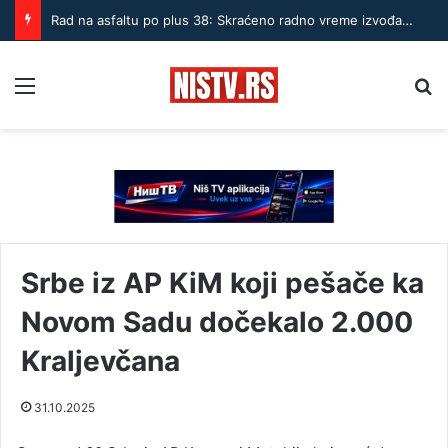
Rad na asfaltu po plus 38: Skraćeno radno vreme izvođača u Nišu
Menu
Pr
Srbe iz AP KiM koji pešače ka
Novom Sadu dočekalo 2.000
Kraljevčana
31.10.2025