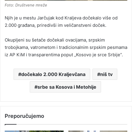
Foto: Društvene mreže
Njih je u mestu Jarčujak kod Kraljeva dočekalo više od
2.000 građana, priredivši im veličanstveni doček.
Okupljeni su šetače dočekali ovacijama, srpskim
trobojkama, vatrometom i tradicionalnim srpskim pesmama
iz AP KiM i transparentima poput „Kosovo je srce Srbije“.
dočekalo 2.000 Kraljevčana
niš tv
srbe sa Kosova i Metohije
Preporučujemo