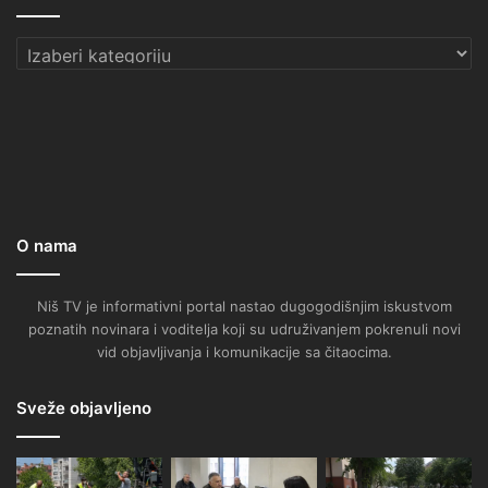
Kategorije
O nama
Niš TV je informativni portal nastao dugogodišnjim iskustvom
poznatih novinara i voditelja koji su udruživanjem pokrenuli novi
vid objavljivanja i komunikacije sa čitaocima.
Sveže objavljeno