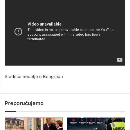
Sledeće nedelje u Beogradu
Preporučujemo