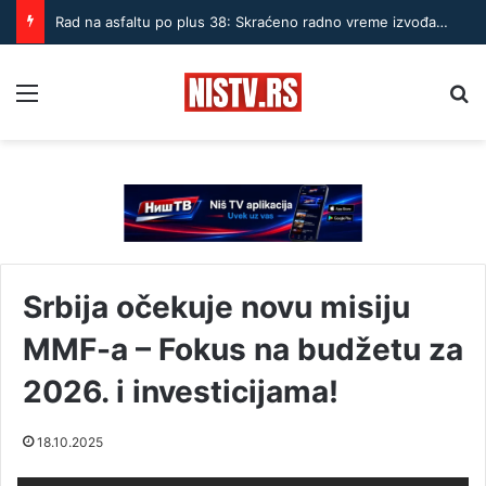
Rad na asfaltu po plus 38: Skraćeno radno vreme izvođača u Nišu
Menu
Pr
Srbija očekuje novu misiju
MMF-a – Fokus na budžetu za
2026. i investicijama!
18.10.2025