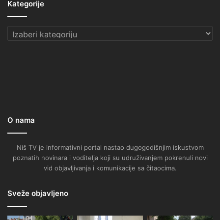
Kategorije
Kategorije
O nama
Niš TV je informativni portal nastao dugogodišnjim iskustvom
poznatih novinara i voditelja koji su udruživanjem pokrenuli novi
vid objavljivanja i komunikacije sa čitaocima.
Sveže objavljeno