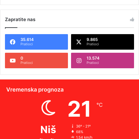
Zapratite nas
35.614
9.865
Pratioci
Pratioci
0
13.574
Pratioci
Pratioci
Vremenska prognoza
21
℃
Niš
36º - 21º
68%
1.54 km/h