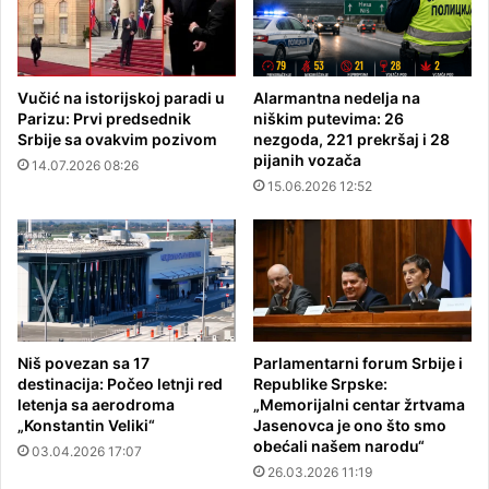
Vučić na istorijskoj paradi u
Alarmantna nedelja na
Parizu: Prvi predsednik
niškim putevima: 26
Srbije sa ovakvim pozivom
nezgoda, 221 prekršaj i 28
pijanih vozača
14.07.2026 08:26
15.06.2026 12:52
Niš povezan sa 17
Parlamentarni forum Srbije i
destinacija: Počeo letnji red
Republike Srpske:
letenja sa aerodroma
„Memorijalni centar žrtvama
„Konstantin Veliki“
Jasenovca je ono što smo
obećali našem narodu“
03.04.2026 17:07
26.03.2026 11:19