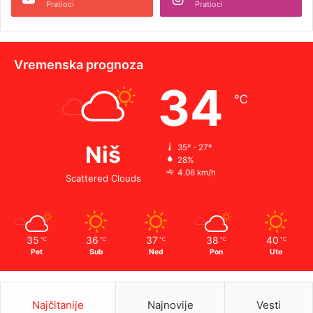
Pratioci
Pratioci
Vremenska prognoza
34
℃
Niš
35º - 27º
28%
4.06 km/h
Scattered Clouds
35
36
37
38
40
℃
℃
℃
℃
℃
Pet
Sub
Ned
Pon
Uto
Najčitanije
Najnovije
Vesti