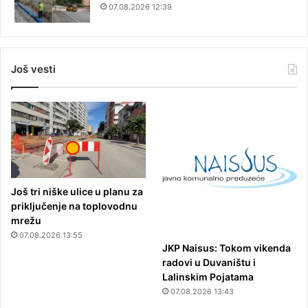
07.08.2026 12:39
Još vesti
Još tri niške ulice u planu za
priključenje na toplovodnu
mrežu
07.08.2026 13:55
JKP Naisus: Tokom vikenda
radovi u Duvaništu i
Lalinskim Pojatama
07.08.2026 13:43