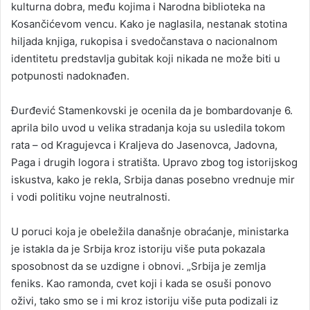
kulturna dobra, među kojima i Narodna biblioteka na
Kosančićevom vencu. Kako je naglasila, nestanak stotina
hiljada knjiga, rukopisa i svedočanstava o nacionalnom
identitetu predstavlja gubitak koji nikada ne može biti u
potpunosti nadoknađen.
Đurđević Stamenkovski je ocenila da je bombardovanje 6.
aprila bilo uvod u velika stradanja koja su usledila tokom
rata – od Kragujevca i Kraljeva do Jasenovca, Jadovna,
Paga i drugih logora i stratišta. Upravo zbog tog istorijskog
iskustva, kako je rekla, Srbija danas posebno vrednuje mir
i vodi politiku vojne neutralnosti.
U poruci koja je obeležila današnje obraćanje, ministarka
je istakla da je Srbija kroz istoriju više puta pokazala
sposobnost da se uzdigne i obnovi. „Srbija je zemlja
feniks. Kao ramonda, cvet koji i kada se osuši ponovo
oživi, tako smo se i mi kroz istoriju više puta podizali iz