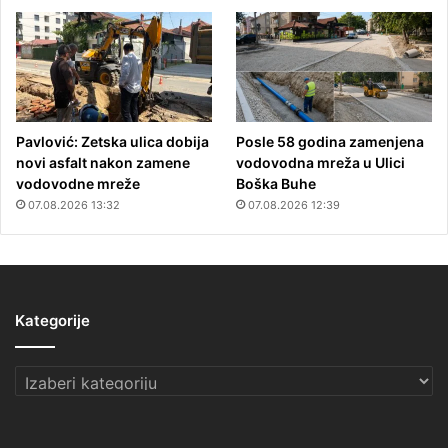
Pavlović: Zetska ulica dobija
Posle 58 godina zamenjena
novi asfalt nakon zamene
vodovodna mreža u Ulici
vodovodne mreže
Boška Buhe
07.08.2026 13:32
07.08.2026 12:39
Kategorije
Kategorije