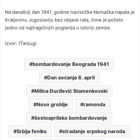
Na današnji dan 1941. godine nacistička Nemačka napala je
Kraljevinu Jugoslaviju bez objave rata, čime je počelo
jedno od najtragičnijih poglavlja u istoriji zemlje.
Izvor: (Tanjug)
bombardovanje Beograda 1941
Dan sećanja 6. april
Milica Đurđević Stamenkovski
Novo groblje
ramonda
šestoaprilsko bombardovanje
Srbija feniks
stradanje srpskog naroda