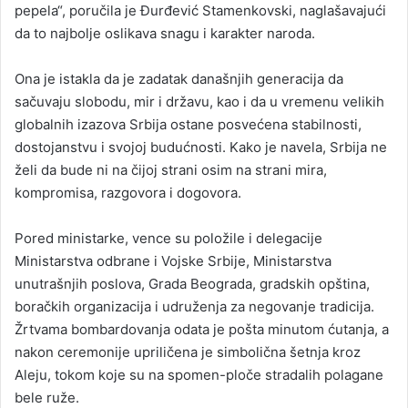
pepela“, poručila je Đurđević Stamenkovski, naglašavajući
da to najbolje oslikava snagu i karakter naroda.
Ona je istakla da je zadatak današnjih generacija da
sačuvaju slobodu, mir i državu, kao i da u vremenu velikih
globalnih izazova Srbija ostane posvećena stabilnosti,
dostojanstvu i svojoj budućnosti. Kako je navela, Srbija ne
želi da bude ni na čijoj strani osim na strani mira,
kompromisa, razgovora i dogovora.
Pored ministarke, vence su položile i delegacije
Ministarstva odbrane i Vojske Srbije, Ministarstva
unutrašnjih poslova, Grada Beograda, gradskih opština,
boračkih organizacija i udruženja za negovanje tradicija.
Žrtvama bombardovanja odata je pošta minutom ćutanja, a
nakon ceremonije upriličena je simbolična šetnja kroz
Aleju, tokom koje su na spomen-ploče stradalih polagane
bele ruže.