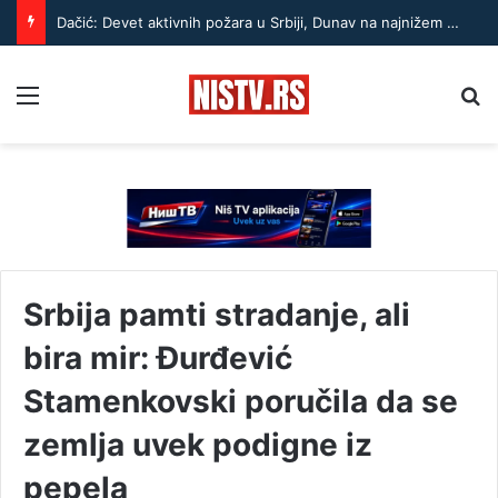
Dačić: Devet aktivnih požara u Srbiji, Dunav na najnižem nivou u poslednjih 100 godina
Menu
Pr
Srbija pamti stradanje, ali
bira mir: Đurđević
Stamenkovski poručila da se
zemlja uvek podigne iz
pepela