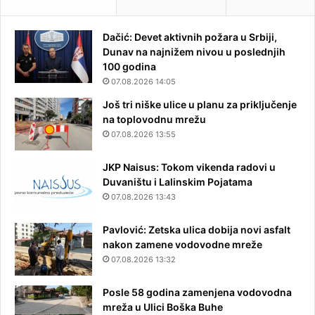
Dačić: Devet aktivnih požara u Srbiji,
Dunav na najnižem nivou u poslednjih
100 godina
07.08.2026 14:05
Još tri niške ulice u planu za priključenje
na toplovodnu mrežu
07.08.2026 13:55
JKP Naisus: Tokom vikenda radovi u
Duvaništu i Lalinskim Pojatama
07.08.2026 13:43
Pavlović: Zetska ulica dobija novi asfalt
nakon zamene vodovodne mreže
07.08.2026 13:32
Posle 58 godina zamenjena vodovodna
mreža u Ulici Boška Buhe