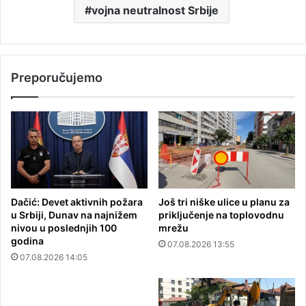
vojna neutralnost Srbije
Preporučujemo
Dačić: Devet aktivnih požara
Još tri niške ulice u planu za
u Srbiji, Dunav na najnižem
priključenje na toplovodnu
nivou u poslednjih 100
mrežu
godina
07.08.2026 13:55
07.08.2026 14:05