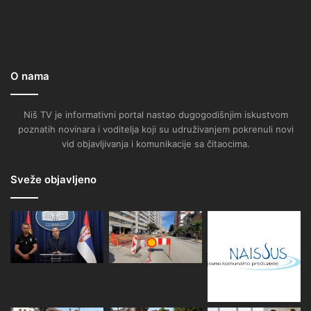
O nama
Niš TV je informativni portal nastao dugogodišnjim iskustvom
poznatih novinara i voditelja koji su udruživanjem pokrenuli novi
vid objavljivanja i komunikacije sa čitaocima.
Sveže objavljeno