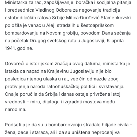
Ministarka za rad, zapošljavanje, boračka i socijalna pitanja
i predsednica Vladinog Odbora za negovanje tradicija
oslobodilačkih ratova Srbije Milica Đurđević Stamenkovski
položila je venac u Aleji stradalih u šestoaprilskom
bombardovanju na Novom groblju, povodom Dana sećanja
na početak Drugog svetskog rata u Jugoslaviji, 6. aprila
1941. godine.
Govoreći o istorijskom značaju ovog datuma, ministarka je
istakla da napad na Kraljevinu Jugoslaviju nije bio
posledica njenog ulaska u rat, već čin odmazde zbog
protivljenja naroda ratnohuškačkoj politici i svrstavanja.
Ona je poručila da Srbija i danas ostaje privržena istoj
vrednosti – miru, dijalogu i izgradnji mostova među
narodima.
Podsetila je da su u bombardovanju stradale hiljade civila –
žena, dece i staraca, ali i da su uništena neprocenjiva