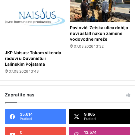
Pavlović: Zetska ulica dobija
novi asfalt nakon zamene
vodovodne mreže
07.08.2026 13:32
JKP Naisus: Tokom vikenda
radovi u Duvaništu i
Lalinskim Pojatama
07.08.2026 13:43
Zapratite nas
35.614
9.865
Pratioci
Pratioci
0
13.574