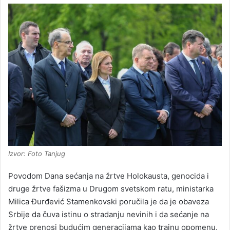
Izvor: Foto Tanjug
Povodom Dana sećanja na žrtve Holokausta, genocida i
druge žrtve fašizma u Drugom svetskom ratu, ministarka
Milica Đurđević Stamenkovski poručila je da je obaveza
Srbije da čuva istinu o stradanju nevinih i da sećanje na
žrtve prenosi budućim generacijama kao trajnu opomenu.