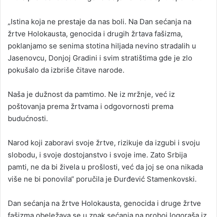
„Istina koja ne prestaje da nas boli. Na Dan sećanja na
žrtve Holokausta, genocida i drugih žrtava fašizma,
poklanjamo se senima stotina hiljada nevino stradalih u
Jasenovcu, Donjoj Gradini i svim stratištima gde je zlo
pokušalo da izbriše čitave narode.
Naša je dužnost da pamtimo. Ne iz mržnje, već iz
poštovanja prema žrtvama i odgovornosti prema
budućnosti.
Narod koji zaboravi svoje žrtve, rizikuje da izgubi i svoju
slobodu, i svoje dostojanstvo i svoje ime. Zato Srbija
pamti, ne da bi živela u prošlosti, već da joj se ona nikada
više ne bi ponovila“ poručila je Đurđević Stamenkovski.
Dan sećanja na žrtve Holokausta, genocida i druge žrtve
fašizma obeležava se u znak sećanja na proboj logoraša iz