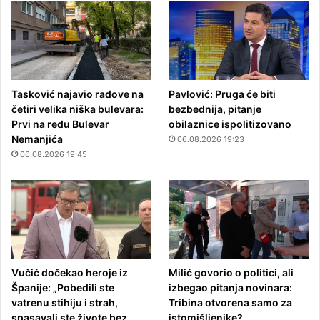
Tasković najavio radove na
Pavlović: Pruga će biti
četiri velika niška bulevara:
bezbednija, pitanje
Prvi na redu Bulevar
obilaznice ispolitizovano
Nemanjića
06.08.2026 19:23
06.08.2026 19:45
Vučić dočekao heroje iz
Milić govorio o politici, ali
Španije: „Pobedili ste
izbegao pitanja novinara:
vatrenu stihiju i strah,
Tribina otvorena samo za
spasavali ste živote bez
istomišljenike?