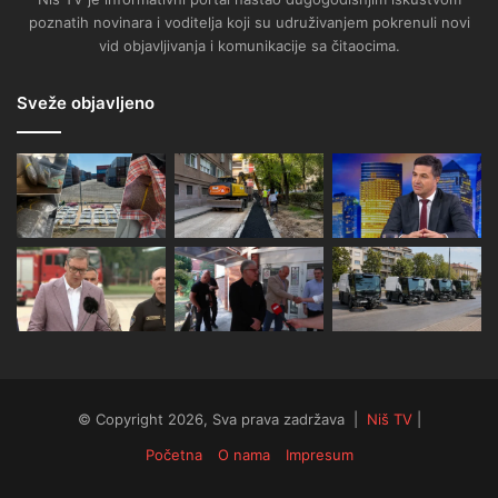
poznatih novinara i voditelja koji su udruživanjem pokrenuli novi
vid objavljivanja i komunikacije sa čitaocima.
Sveže objavljeno
© Copyright 2026, Sva prava zadržava |
Niš TV
|
Početna
O nama
Impresum