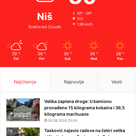
Niš
30º - 26º
31%
1.96 km/h
Scattered Clouds
29
36
36
36
38
℃
℃
℃
℃
℃
Čet
Pet
Sub
Ned
Pon
Najčitanije
Najnovije
Vesti
Velika zaplena droge: U kamionu
pronađeno 15 kilograma kokaina i 36,5
kilograma marihuane
06.08.2026 20:04
Tasković najavio radove na četiri velika