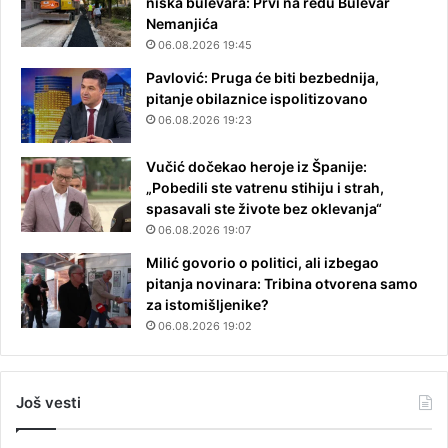
niška bulevara: Prvi na redu Bulevar
Nemanjića
06.08.2026 19:45
Pavlović: Pruga će biti bezbednija,
pitanje obilaznice ispolitizovano
06.08.2026 19:23
Vučić dočekao heroje iz Španije:
„Pobedili ste vatrenu stihiju i strah,
spasavali ste živote bez oklevanja“
06.08.2026 19:07
Milić govorio o politici, ali izbegao
pitanja novinara: Tribina otvorena samo
za istomišljenike?
06.08.2026 19:02
Još vesti