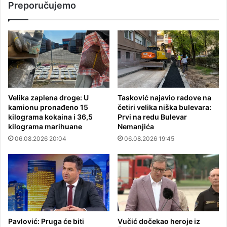
Preporučujemo
Velika zaplena droge: U
Tasković najavio radove na
kamionu pronađeno 15
četiri velika niška bulevara:
kilograma kokaina i 36,5
Prvi na redu Bulevar
kilograma marihuane
Nemanjića
06.08.2026 20:04
06.08.2026 19:45
Pavlović: Pruga će biti
Vučić dočekao heroje iz