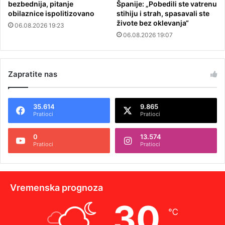
bezbednija, pitanje
Španije: „Pobedili ste vatrenu
obilaznice ispolitizovano
stihiju i strah, spasavali ste
živote bez oklevanja“
06.08.2026 19:23
06.08.2026 19:07
Zapratite nas
35.614
9.865
Pratioci
Pratioci
0
13.574
Pratioci
Pratioci
Vremenska prognoza
30
℃