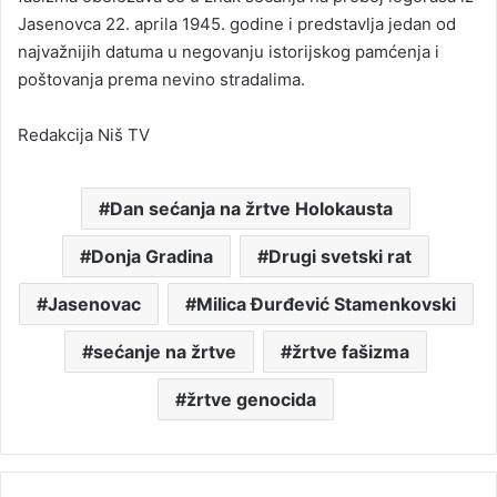
Jasenovca 22. aprila 1945. godine i predstavlja jedan od
najvažnijih datuma u negovanju istorijskog pamćenja i
poštovanja prema nevino stradalima.
Redakcija Niš TV
Dan sećanja na žrtve Holokausta
Donja Gradina
Drugi svetski rat
Jasenovac
Milica Đurđević Stamenkovski
sećanje na žrtve
žrtve fašizma
žrtve genocida