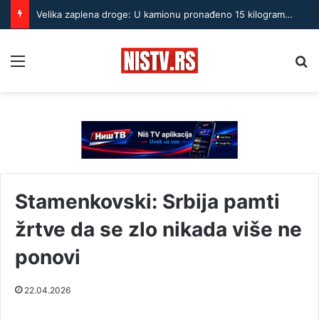
Velika zaplena droge: U kamionu pronađeno 15 kilograma kokaina i 36,5 kilograma marihuane
Menu
Pr
Stamenkovski: Srbija pamti
žrtve da se zlo nikada više ne
ponovi
22.04.2026