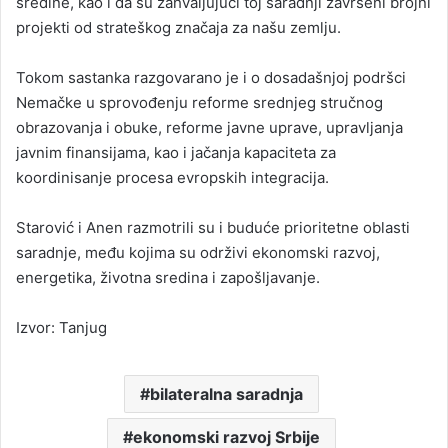
sredine, kao i da su zahvaljujući toj saradnji završeni brojni
projekti od strateškog značaja za našu zemlju.
Tokom sastanka razgovarano je i o dosadašnjoj podršci
Nemačke u sprovođenju reforme srednjeg stručnog
obrazovanja i obuke, reforme javne uprave, upravljanja
javnim finansijama, kao i jačanja kapaciteta za
koordinisanje procesa evropskih integracija.
Starović i Anen razmotrili su i buduće prioritetne oblasti
saradnje, među kojima su održivi ekonomski razvoj,
energetika, životna sredina i zapošljavanje.
Izvor: Tanjug
bilateralna saradnja
ekonomski razvoj Srbije