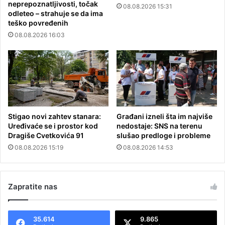
neprepoznatljivosti, točak
08.08.2026 15:31
odleteo – strahuje se da ima
teško povređenih
08.08.2026 16:03
Stigao novi zahtev stanara:
Građani izneli šta im najviše
Uređivaće se i prostor kod
nedostaje: SNS na terenu
Dragiše Cvetkovića 91
slušao predloge i probleme
08.08.2026 15:19
08.08.2026 14:53
Zapratite nas
35.614
9.865