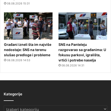
08.08.2026 15:31
Građani izneli šta im najviše
SNS na Panteleju
nedostaje: SNS na terenu
razgovarao sa građanima: U
slušao predloge i probleme
fokusu parkovi, igrališta,
vrtići i potrebe naselja
08.08.2026 14:53
08.08.2026 14:31
Kategorije
Kategorije