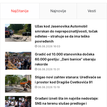
Najčitanije
Najnovije
Vesti
Užas kod Jasenovika:Automobil
smrskan do neprepoznatljivosti, točak
odleteo – strahuje se da ima teško
povređenih
08.08.2026 16:03
Gradić od 10.000 stanovnika dočeka
60.000 gostiju: „Dani banice“ obaraju
rekorde
08.08.2026 15:31
Stigao novi zahtev stanara: Uređivaće se
i prostor kod Dragiše Cvetkovića 91
08.08.2026 15:19
Građani izneli šta im najviše nedostaje:
SNS na terenu slušao predloge i