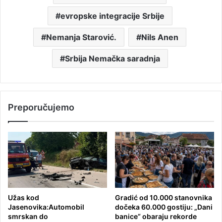
evropske integracije Srbije
Nemanja Starović.
Nils Anen
Srbija Nemačka saradnja
Preporučujemo
Užas kod
Gradić od 10.000 stanovnika
Jasenovika:Automobil
dočeka 60.000 gostiju: „Dani
smrskan do
banice“ obaraju rekorde