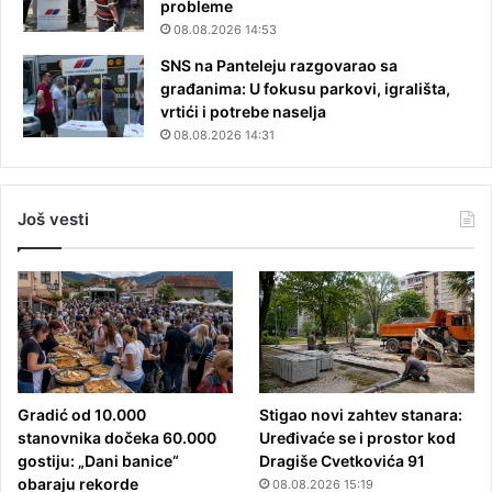
probleme
08.08.2026 14:53
SNS na Panteleju razgovarao sa
građanima: U fokusu parkovi, igrališta,
vrtići i potrebe naselja
08.08.2026 14:31
Još vesti
Gradić od 10.000
Stigao novi zahtev stanara:
stanovnika dočeka 60.000
Uređivaće se i prostor kod
gostiju: „Dani banice“
Dragiše Cvetkovića 91
obaraju rekorde
08.08.2026 15:19