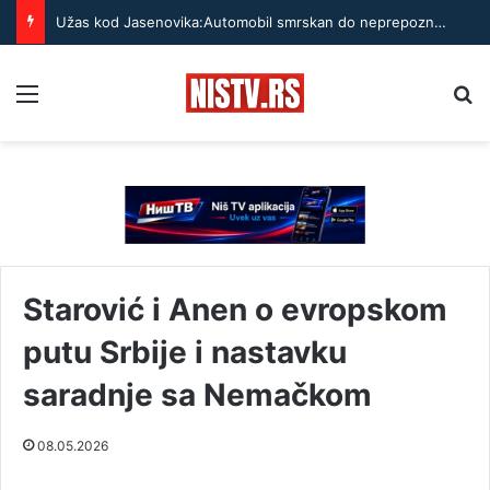
Užas kod Jasenovika:Automobil smrskan do neprepoznatljivosti, točak odleteo – strahuje se da ima teško povređenih
Menu
Pr
Starović i Anen o evropskom
putu Srbije i nastavku
saradnje sa Nemačkom
08.05.2026