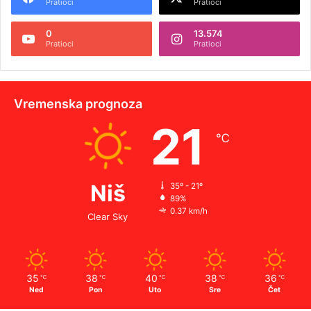
Pratioci
Pratioci
0
13.574
Pratioci
Pratioci
Vremenska prognoza
21
℃
Niš
35º - 21º
89%
0.37 km/h
Clear Sky
35
38
40
38
36
℃
℃
℃
℃
℃
Ned
Pon
Uto
Sre
Čet