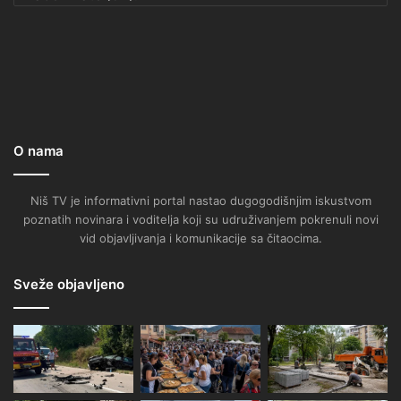
O nama
Niš TV je informativni portal nastao dugogodišnjim iskustvom
poznatih novinara i voditelja koji su udruživanjem pokrenuli novi
vid objavljivanja i komunikacije sa čitaocima.
Sveže objavljeno