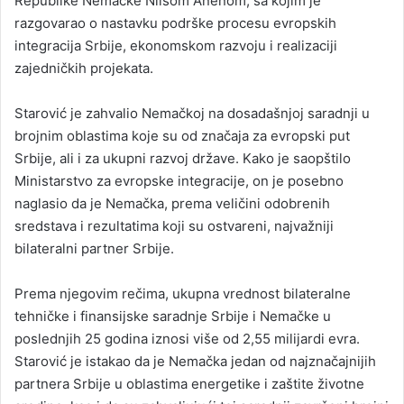
Republike Nemačke Nilsom Anenom, sa kojim je
razgovarao o nastavku podrške procesu evropskih
integracija Srbije, ekonomskom razvoju i realizaciji
zajedničkih projekata.
Starović je zahvalio Nemačkoj na dosadašnjoj saradnji u
brojnim oblastima koje su od značaja za evropski put
Srbije, ali i za ukupni razvoj države. Kako je saopštilo
Ministarstvo za evropske integracije, on je posebno
naglasio da je Nemačka, prema veličini odobrenih
sredstava i rezultatima koji su ostvareni, najvažniji
bilateralni partner Srbije.
Prema njegovim rečima, ukupna vrednost bilateralne
tehničke i finansijske saradnje Srbije i Nemačke u
poslednjih 25 godina iznosi više od 2,55 milijardi evra.
Starović je istakao da je Nemačka jedan od najznačajnijih
partnera Srbije u oblastima energetike i zaštite životne