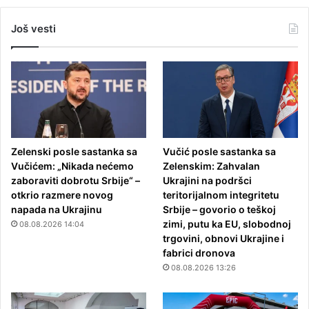
Još vesti
Zelenski posle sastanka sa
Vučić posle sastanka sa
Vučićem: „Nikada nećemo
Zelenskim: Zahvalan
zaboraviti dobrotu Srbije“ –
Ukrajini na podršci
otkrio razmere novog
teritorijalnom integritetu
napada na Ukrajinu
Srbije – govorio o teškoj
zimi, putu ka EU, slobodnoj
08.08.2026 14:04
trgovini, obnovi Ukrajine i
fabrici dronova
08.08.2026 13:26