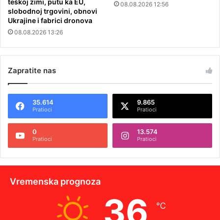
teškoj zimi, putu ka EU,
08.08.2026 12:56
slobodnoj trgovini, obnovi
Ukrajine i fabrici dronova
08.08.2026 13:26
Zapratite nas
35.614
9.865
Pratioci
Pratioci
0
13.574
Pratioci
Pratioci
Vremenska prognoza
36
℃