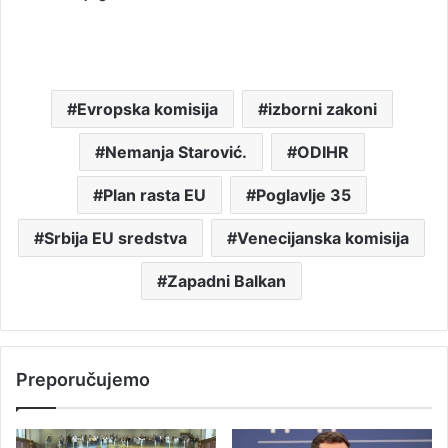
Evropska komisija
izborni zakoni
Nemanja Starović.
ODIHR
Plan rasta EU
Poglavlje 35
Srbija EU sredstva
Venecijanska komisija
Zapadni Balkan
Preporučujemo