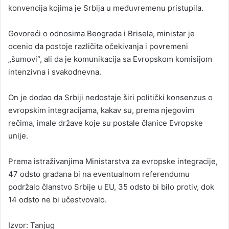
konvencija kojima je Srbija u međuvremenu pristupila.
Govoreći o odnosima Beograda i Brisela, ministar je
ocenio da postoje različita očekivanja i povremeni
„šumovi“, ali da je komunikacija sa Evropskom komisijom
intenzivna i svakodnevna.
On je dodao da Srbiji nedostaje širi politički konsenzus o
evropskim integracijama, kakav su, prema njegovim
rečima, imale države koje su postale članice Evropske
unije.
Prema istraživanjima Ministarstva za evropske integracije,
47 odsto građana bi na eventualnom referendumu
podržalo članstvo Srbije u EU, 35 odsto bi bilo protiv, dok
14 odsto ne bi učestvovalo.
Izvor: Tanjug