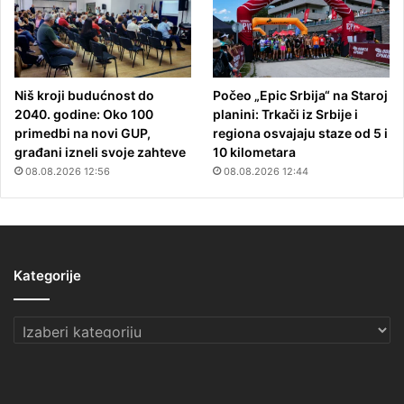
Niš kroji budućnost do
Počeo „Epic Srbija“ na Staroj
2040. godine: Oko 100
planini: Trkači iz Srbije i
primedbi na novi GUP,
regiona osvajaju staze od 5 i
građani izneli svoje zahteve
10 kilometara
08.08.2026 12:56
08.08.2026 12:44
Kategorije
Kategorije