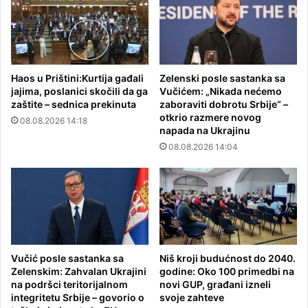
Haos u Prištini:Kurtija gađali
Zelenski posle sastanka sa
jajima, poslanici skočili da ga
Vučićem: „Nikada nećemo
zaštite – sednica prekinuta
zaboraviti dobrotu Srbije“ –
otkrio razmere novog
08.08.2026 14:18
napada na Ukrajinu
08.08.2026 14:04
Vučić posle sastanka sa
Niš kroji budućnost do 2040.
Zelenskim: Zahvalan Ukrajini
godine: Oko 100 primedbi na
na podršci teritorijalnom
novi GUP, građani izneli
integritetu Srbije – govorio o
svoje zahteve