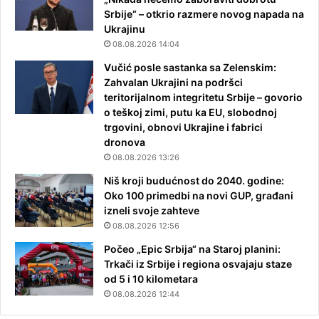
Srbije“ – otkrio razmere novog napada na
Ukrajinu
08.08.2026 14:04
Vučić posle sastanka sa Zelenskim:
Zahvalan Ukrajini na podršci
teritorijalnom integritetu Srbije – govorio
o teškoj zimi, putu ka EU, slobodnoj
trgovini, obnovi Ukrajine i fabrici
dronova
08.08.2026 13:26
Niš kroji budućnost do 2040. godine:
Oko 100 primedbi na novi GUP, građani
izneli svoje zahteve
08.08.2026 12:56
Počeo „Epic Srbija“ na Staroj planini:
Trkači iz Srbije i regiona osvajaju staze
od 5 i 10 kilometara
08.08.2026 12:44