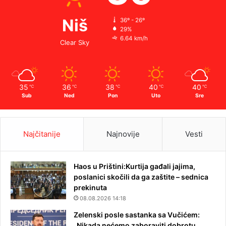
Niš
36º - 26º
29%
6.64 km/h
Clear Sky
35
36
38
40
40
℃
℃
℃
℃
℃
Sub
Ned
Pon
Uto
Sre
Najčitanije
Najnovije
Vesti
Haos u Prištini:Kurtija gađali jajima,
poslanici skočili da ga zaštite – sednica
prekinuta
08.08.2026 14:18
Zelenski posle sastanka sa Vučićem:
„Nikada nećemo zaboraviti dobrotu