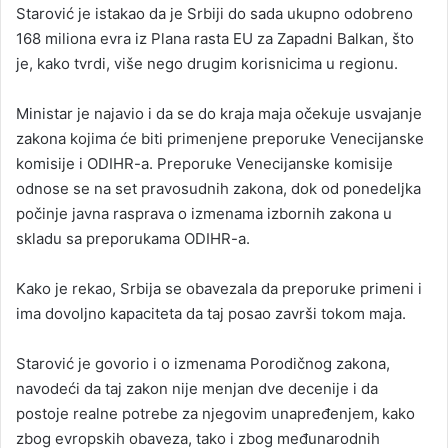
Starović je istakao da je Srbiji do sada ukupno odobreno
168 miliona evra iz Plana rasta EU za Zapadni Balkan, što
je, kako tvrdi, više nego drugim korisnicima u regionu.
Ministar je najavio i da se do kraja maja očekuje usvajanje
zakona kojima će biti primenjene preporuke Venecijanske
komisije i ODIHR-a. Preporuke Venecijanske komisije
odnose se na set pravosudnih zakona, dok od ponedeljka
počinje javna rasprava o izmenama izbornih zakona u
skladu sa preporukama ODIHR-a.
Kako je rekao, Srbija se obavezala da preporuke primeni i
ima dovoljno kapaciteta da taj posao završi tokom maja.
Starović je govorio i o izmenama Porodičnog zakona,
navodeći da taj zakon nije menjan dve decenije i da
postoje realne potrebe za njegovim unapređenjem, kako
zbog evropskih obaveza, tako i zbog međunarodnih