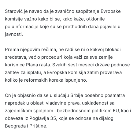
Starović je naveo da je zvanično saopštenje Evropske
komisije važno kako bi se, kako kaže, otklonile
poluinformacije koje su se prethodnih dana pojavile u
javnosti.
Prema njegovim rečima, ne radi se ni o kakvoj blokadi
sredstava, već o proceduri koja važi za sve zemlje
korisnice Plana rasta. Svakih šest meseci države podnose
zahtev za isplatu, a Evropska komisija zatim proverava
koliko je reformskih koraka ispunjeno.
On je objasnio da se u slučaju Srbije posebno posmatra
napredak u oblasti vladavine prava, usklađenost sa
zajedničkom spoljnom i bezbednosnom politikom EU, kao i
obaveze iz Poglavlja 35, koje se odnose na dijalog
Beograda i Prištine.