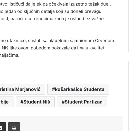
vo, ističući da je ekipa očekivala izuzetno težak duel,
o jedan od ključnih detalja koji su doneli prevagu.
nost, naročito u trenucima kada je ostao bez važne
bijene utakmice, sastati sa aktuelnim šampionom Crvenom
su Nišlijke ovom pobedom pokazale da imaju kvalitet,
ajjačima.
ristina Marjanović
košarkašice Studenta
rbije
Student Niš
Student Partizan
Share via Email
Print