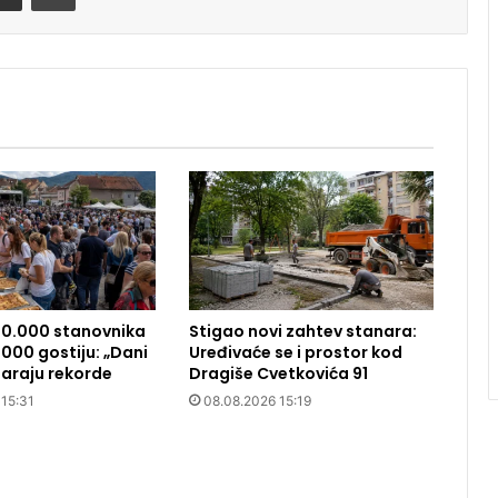
10.000 stanovnika
Stigao novi zahtev stanara:
000 gostiju: „Dani
Uređivaće se i prostor kod
araju rekorde
Dragiše Cvetkovića 91
 15:31
08.08.2026 15:19