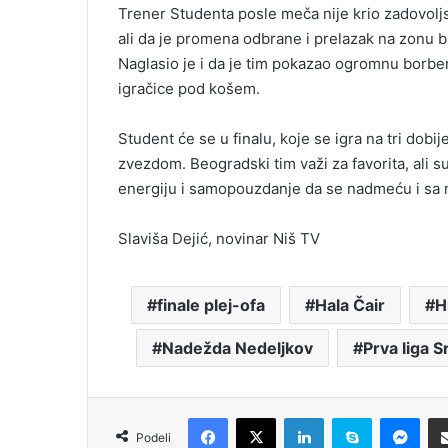
Trener Studenta posle meča nije krio zadovoljst
ali da je promena odbrane i prelazak na zonu bi
Naglasio je i da je tim pokazao ogromnu borbe
igračice pod košem.
Student će se u finalu, koje se igra na tri do
zvezdom. Beogradski tim važi za favorita, ali 
energiju i samopouzdanje da se nadmeću i sa n
Slaviša Dejić, novinar Niš TV
finale plej-ofa
Hala Čair
H
Nadežda Nedeljkov
Prva liga S
Facebook
X
LinkedIn
Skype
Messenger
Podeli