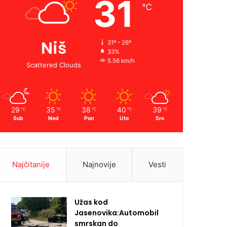
31
℃
Niš
31º - 26º
33%
5.56 km/h
Scattered Clouds
29
35
38
40
39
℃
℃
℃
℃
℃
Sub
Ned
Pon
Uto
Sre
Najčitanije
Najnovije
Vesti
Užas kod
Jasenovika:Automobil
smrskan do