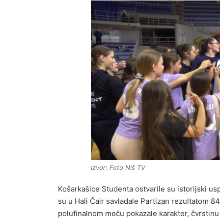
Izvor: Foto Niš TV
Košarkašice Studenta ostvarile su istorijski us
su u Hali Čair savladale Partizan rezultatom 84
polufinalnom meču pokazale karakter, čvrstinu