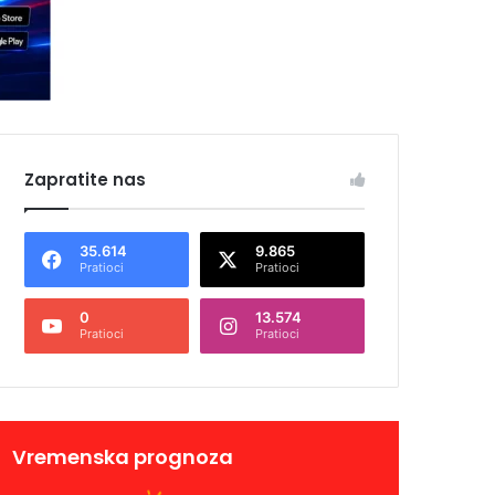
Zapratite nas
35.614
9.865
Pratioci
Pratioci
0
13.574
Pratioci
Pratioci
Vremenska prognoza