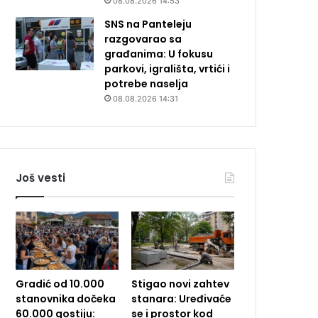
08.08.2026 14:53
SNS na Panteleju
razgovarao sa
građanima: U fokusu
parkovi, igrališta, vrtići i
potrebe naselja
08.08.2026 14:31
Još vesti
Gradić od 10.000
Stigao novi zahtev
stanovnika dočeka
stanara: Uređivaće
60.000 gostiju:
se i prostor kod