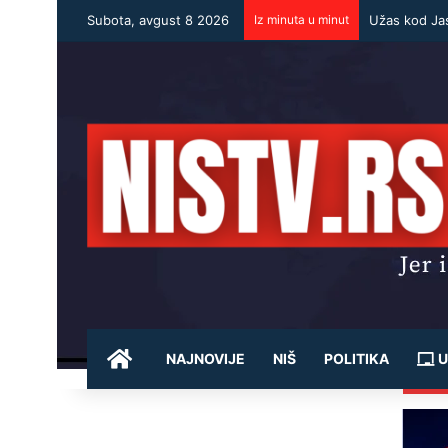
Subota, avgust 8 2026
Iz minuta u minut
POČETNA
NAJNOVIJE
NIŠ
POLITIKA
U