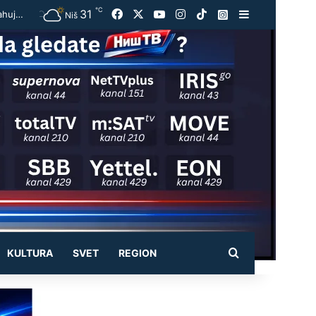
℃
31
Facebook
X
YouTube
Instagram
TikTok
Instagram
Sidebar
Užas kod Jasenovika:Automobil smrskan do neprepoznatljivosti, točak odleteo – strahuje se da ima teško povređenih
Niš
Pretraži
KULTURA
SVET
REGION