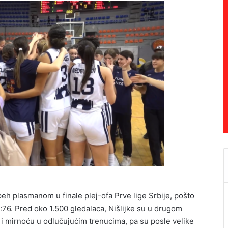
peh plasmanom u finale plej-ofa Prve lige Srbije, pošto
:76. Pred oko 1.500 gledalaca, Nišlijke su u drugom
 i mirnoću u odlučujućim trenucima, pa su posle velike