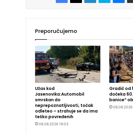
Preporučujemo
Užas kod
Gradić od 
Jasenovika:Automobil
dočeka 60.
smrskan do
banice“ ob
neprepoznatljivosti, točak
08.08.2026
odleteo – strahuje se da ima
teško povređenih
08.08.2026 16:03