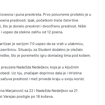
izvesna i puna preokreta. Prvo poluvreme proteklo je u
 poena prednosti. Ipak, početkom treće četvrtine
, što je donelo preokret i dvocifrenu prednost. Niški
 i uspeo da stekne zalihu od 12 poena.
rtizan je serijom 7:0 uspeo da se vrati u utakmicu,
završnicu. Situaciju za Student dodatno je otežalo
reške, što je poremetilo igru domaćeg tima pod košem.
e preuzela Nadežda Nedeljkov, koja je u ključnim
bedi. Uz nju, značajan doprinos dala je i Hristina
 sačuva prednost i meč privede kraju u svoju korist.
tina Marjanović sa 22 i Nadežda Nedeljkov sa 21
l Varejao postigle po 18 koševa.