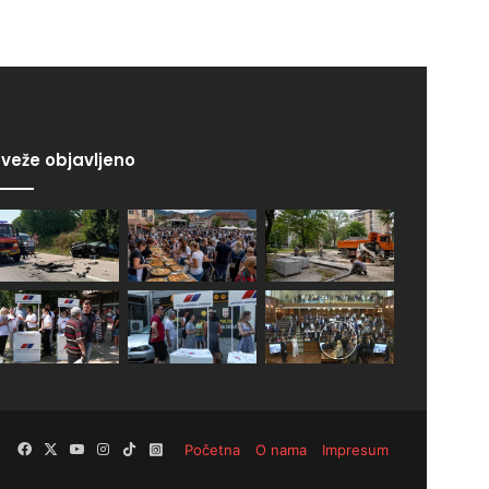
veže objavljeno
Facebook
X
YouTube
Instagram
TikTok
Instagram
Početna
O nama
Impresum