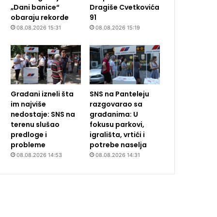
„Dani banice“
Dragiše Cvetkovića
obaraju rekorde
91
08.08.2026 15:31
08.08.2026 15:19
Građani izneli šta
SNS na Panteleju
im najviše
razgovarao sa
nedostaje: SNS na
građanima: U
terenu slušao
fokusu parkovi,
predloge i
igrališta, vrtići i
probleme
potrebe naselja
08.08.2026 14:53
08.08.2026 14:31