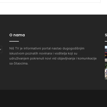
O nama
S
Niš TV je informativni portal nastao dugogodišnjim
iskustvom poznatih novinara i voditelja koji su
udruživanjem pokrenuli novi vid objavljivanja i komunikacije
sa čitaocima.