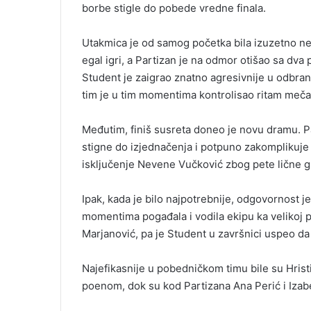
borbe stigle do pobede vredne finala.
Utakmica je od samog početka bila izuzetno ne
egal igri, a Partizan je na odmor otišao sa dva
Student je zaigrao znatno agresivnije u odbrani
tim je u tim momentima kontrolisao ritam meča
Međutim, finiš susreta doneo je novu dramu. Pa
stigne do izjednačenja i potpuno zakomplikuje 
isključenje Nevene Vučković zbog pete lične g
Ipak, kada je bilo najpotrebnije, odgovornost j
momentima pogađala i vodila ekipu ka velikoj po
Marjanović, pa je Student u završnici uspeo da
Najefikasnije u pobedničkom timu bile su Hris
poenom, dok su kod Partizana Ana Perić i Izabe