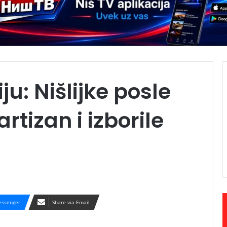
ju: Nišlijke posle
rtizan i izborile
ssenger
Share via Email