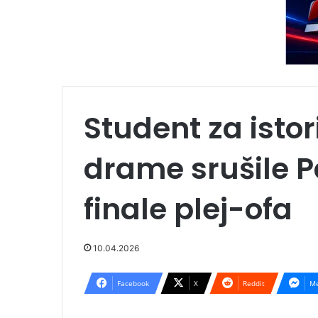
Student za istori
drame srušile Pa
finale plej-ofa
10.04.2026
Facebook
X
Reddit
Me