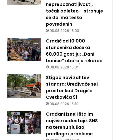
neprepoznatljivosti,
točak odleteo – strahuje
se da ima teško
povređenih
08.08.2026 16:03
Gradić od 10.000
stanovnika dočeka
60.000 gostiju: „Dani
banice“ obaraju rekorde
08.08.2026 15:31
Stigao novi zahtev
stanara: Uređivaće se i
prostor kod Dragiše
Cvetkovića 91
08.08.2026 15:19
Građani izneli šta im
najviše nedostaje: SNS
na terenu slušao
predloge i probleme