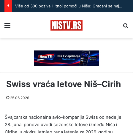
Više od 300 poziva Hitnoj pomoći u Nišu: Građani se najčešće žalili na posledice vrućine
Menu
Pr
Swiss vraća letove Niš–Cirih
25.06.2026
Švajcarska nacionalna avio-kompanija Swiss od nedelje,
28. juna, ponovo uvodi sezonske letove između Niša i
Ciriha, u okviru letnjeg reda letenja za 2026. godinu,