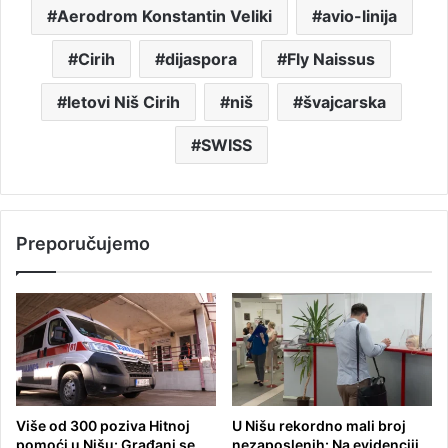
Aerodrom Konstantin Veliki
avio-linija
Cirih
dijaspora
Fly Naissus
letovi Niš Cirih
niš
švajcarska
SWISS
Preporučujemo
Više od 300 poziva Hitnoj
U Nišu rekordno mali broj
pomoći u Nišu: Građani se
nezaposlenih: Na evidenciji