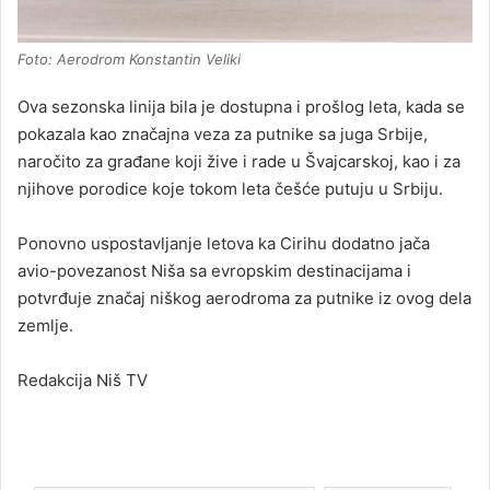
Foto: Aerodrom Konstantin Veliki
Ova sezonska linija bila je dostupna i prošlog leta, kada se
pokazala kao značajna veza za putnike sa juga Srbije,
naročito za građane koji žive i rade u Švajcarskoj, kao i za
njihove porodice koje tokom leta češće putuju u Srbiju.
Ponovno uspostavljanje letova ka Cirihu dodatno jača
avio-povezanost Niša sa evropskim destinacijama i
potvrđuje značaj niškog aerodroma za putnike iz ovog dela
zemlje.
Redakcija Niš TV