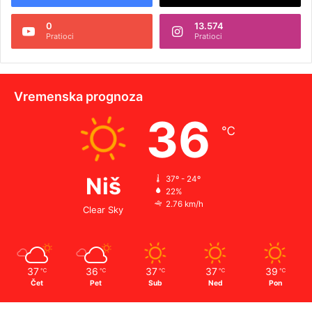
0
13.574
Pratioci
Pratioci
Vremenska prognoza
36
℃
Niš
37º - 24º
22%
2.76 km/h
Clear Sky
37
36
37
37
39
℃
℃
℃
℃
℃
Čet
Pet
Sub
Ned
Pon