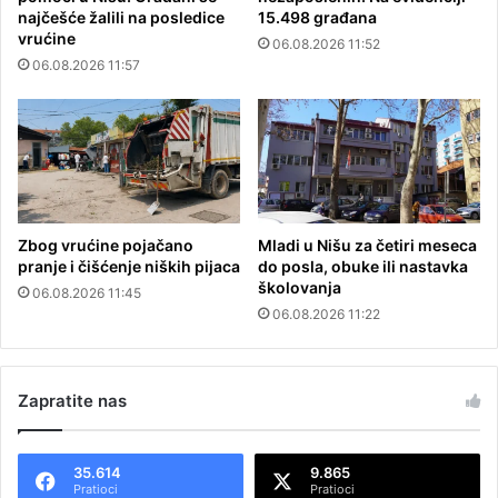
najčešće žalili na posledice
15.498 građana
vrućine
06.08.2026 11:52
06.08.2026 11:57
Zbog vrućine pojačano
Mladi u Nišu za četiri meseca
pranje i čišćenje niških pijaca
do posla, obuke ili nastavka
školovanja
06.08.2026 11:45
06.08.2026 11:22
Zapratite nas
35.614
9.865
Pratioci
Pratioci