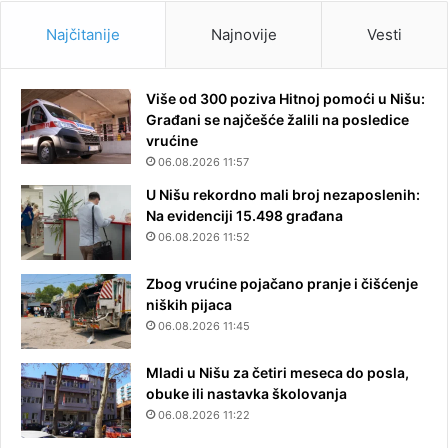
Najčitanije
Najnovije
Vesti
Više od 300 poziva Hitnoj pomoći u Nišu:
Građani se najčešće žalili na posledice
vrućine
06.08.2026 11:57
U Nišu rekordno mali broj nezaposlenih:
Na evidenciji 15.498 građana
06.08.2026 11:52
Zbog vrućine pojačano pranje i čišćenje
niških pijaca
06.08.2026 11:45
Mladi u Nišu za četiri meseca do posla,
obuke ili nastavka školovanja
06.08.2026 11:22