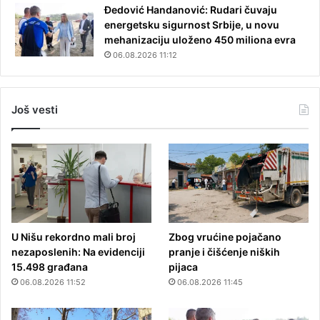
Đedović Handanović: Rudari čuvaju
energetsku sigurnost Srbije, u novu
mehanizaciju uloženo 450 miliona evra
06.08.2026 11:12
Još vesti
U Nišu rekordno mali broj
Zbog vrućine pojačano
nezaposlenih: Na evidenciji
pranje i čišćenje niških
15.498 građana
pijaca
06.08.2026 11:52
06.08.2026 11:45