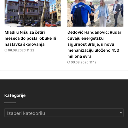
Mladi u Nišu za četiri
Đedović Handanović: Rudari
meseca do posla, obuke ili
čuvaju energetsku
nastavka školovanja
sigurnost Srbije, u novu
mehanizaciju uloženo 450
06.08.2026 11:22
miliona evra
06.08.2026 11:12
Kategorije
Kategorije