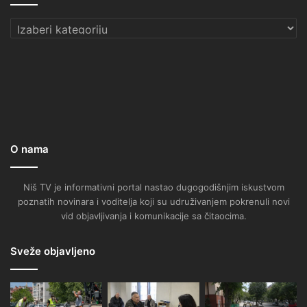
Kategorije
O nama
Niš TV je informativni portal nastao dugogodišnjim iskustvom
poznatih novinara i voditelja koji su udruživanjem pokrenuli novi
vid objavljivanja i komunikacije sa čitaocima.
Sveže objavljeno