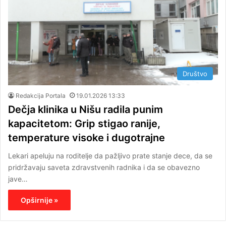
Društvo
Redakcija Portala
19.01.2026 13:33
Dečja klinika u Nišu radila punim
kapacitetom: Grip stigao ranije,
temperature visoke i dugotrajne
Lekari apeluju na roditelje da pažljivo prate stanje dece, da se
pridržavaju saveta zdravstvenih radnika i da se obavezno
jave…
Opširnije »