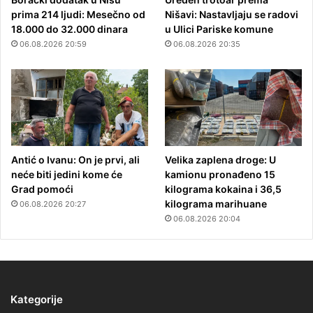
prima 214 ljudi: Mesečno od
Nišavi: Nastavljaju se radovi
18.000 do 32.000 dinara
u Ulici Pariske komune
06.08.2026 20:59
06.08.2026 20:35
Antić o Ivanu: On je prvi, ali
Velika zaplena droge: U
neće biti jedini kome će
kamionu pronađeno 15
Grad pomoći
kilograma kokaina i 36,5
kilograma marihuane
06.08.2026 20:27
06.08.2026 20:04
Kategorije