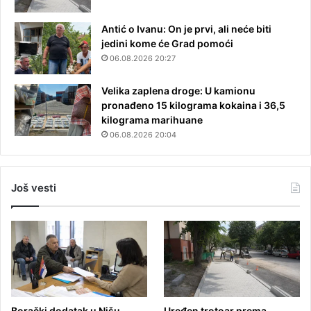
Antić o Ivanu: On je prvi, ali neće biti
jedini kome će Grad pomoći
06.08.2026 20:27
Velika zaplena droge: U kamionu
pronađeno 15 kilograma kokaina i 36,5
kilograma marihuane
06.08.2026 20:04
Još vesti
Borački dodatak u Nišu
Uređen trotoar prema