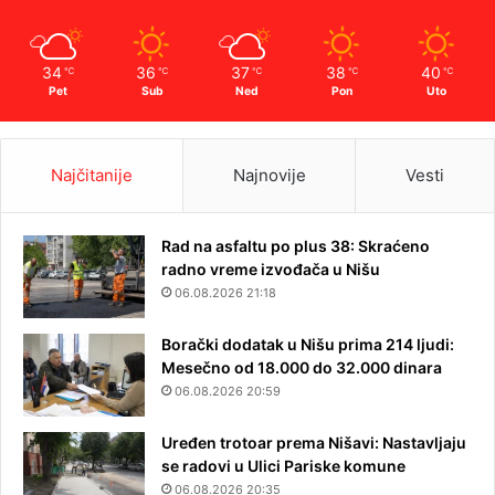
34
36
37
38
40
℃
℃
℃
℃
℃
Pet
Sub
Ned
Pon
Uto
Najčitanije
Najnovije
Vesti
Rad na asfaltu po plus 38: Skraćeno
radno vreme izvođača u Nišu
06.08.2026 21:18
Borački dodatak u Nišu prima 214 ljudi:
Mesečno od 18.000 do 32.000 dinara
06.08.2026 20:59
Uređen trotoar prema Nišavi: Nastavljaju
se radovi u Ulici Pariske komune
06.08.2026 20:35