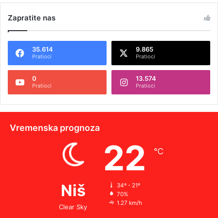
Zapratite nas
35.614
9.865
Pratioci
Pratioci
0
13.574
Pratioci
Pratioci
Vremenska prognoza
22
℃
Niš
34º - 21º
70%
1.27 km/h
Clear Sky