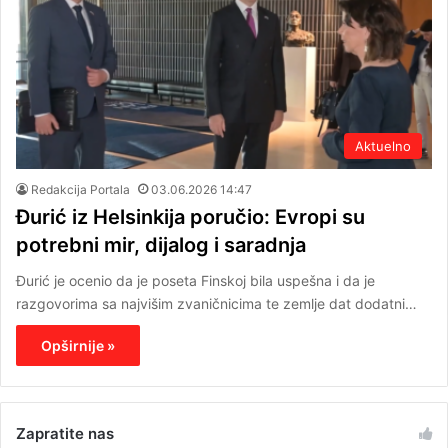
Aktuelno
Redakcija Portala
03.06.2026 14:47
Đurić iz Helsinkija poručio: Evropi su
potrebni mir, dijalog i saradnja
Đurić je ocenio da je poseta Finskoj bila uspešna i da je
razgovorima sa najvišim zvaničnicima te zemlje dat dodatni…
Opširnije »
Zapratite nas