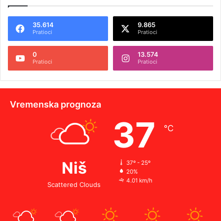
35.614
9.865
Pratioci
Pratioci
0
13.574
Pratioci
Pratioci
Vremenska prognoza
37
℃
Niš
37º - 25º
20%
4.01 km/h
Scattered Clouds