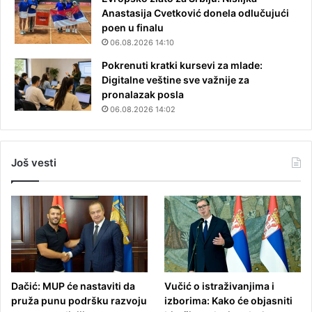
Anastasija Cvetković donela odlučujući
poen u finalu
06.08.2026 14:10
Pokrenuti kratki kursevi za mlade:
Digitalne veštine sve važnije za
pronalazak posla
06.08.2026 14:02
Još vesti
Dačić: MUP će nastaviti da
Vučić o istraživanjima i
pruža punu podršku razvoju
izborima: Kako će objasniti