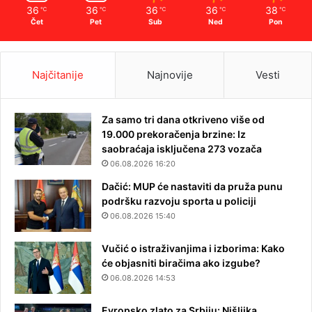
36
36
36
36
38
℃
℃
℃
℃
℃
Čet
Pet
Sub
Ned
Pon
Najčitanije
Najnovije
Vesti
Za samo tri dana otkriveno više od
19.000 prekoračenja brzine: Iz
saobraćaja isključena 273 vozača
06.08.2026 16:20
Dačić: MUP će nastaviti da pruža punu
podršku razvoju sporta u policiji
06.08.2026 15:40
Vučić o istraživanjima i izborima: Kako
će objasniti biračima ako izgube?
06.08.2026 14:53
Evropsko zlato za Srbiju: Nišlijka