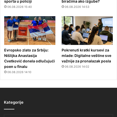
sporta u policiji
biračima ako izgube?
06.08.2026 15:40
06.08.2026 14:53
Evropsko zlato za Srbiju:
Pokrenuti kratki kursevi za
Nišlijka Anastasija
mlade: Digitalne veštine sve
Cvetković donela odlučujući
važnije za pronalazak posla
poen u finalu
06.08.2026 14:02
06.08.2026 14:10
Kategorije
Kategorije