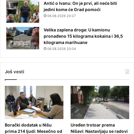
Antić o Ivanu: On je prvi, ali neće biti
jedini kome će Grad pomoći
06.08.2026 20:27
Velika zaplena droge: U kamionu
pronađeno 15 kilograma kokaina i 36,5
kilograma marihuane
06.08.2026 20:04
Još vesti
Borački dodatak u Nišu
Uređen trotoar prema
prima 214 ljudi: Mesečno od
Nišavi: Nastavljaju se radovi