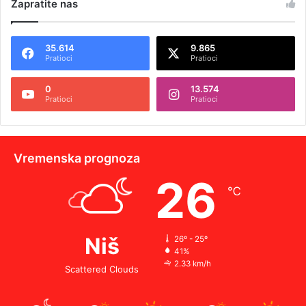
Zapratite nas
35.614
9.865
Pratioci
Pratioci
0
13.574
Pratioci
Pratioci
Vremenska prognoza
26
℃
Niš
26º - 25º
41%
2.33 km/h
Scattered Clouds