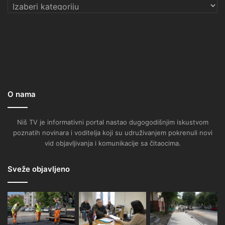
Kategorije
O nama
Niš TV je informativni portal nastao dugogodišnjim iskustvom
poznatih novinara i voditelja koji su udruživanjem pokrenuli novi
vid objavljivanja i komunikacije sa čitaocima.
Sveže objavljeno