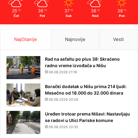
25
36
37
36
38
℃
℃
℃
℃
℃
Čet
Pet
Sub
Ned
Pon
Najčitanije
Najnovije
Vesti
Rad na asfaltu po plus 38: Skraćeno
radno vreme izvođača u Nišu
06.08.2026 21:18
Borački dodatak u Nišu prima 214 ljudi:
Mesečno od 18.000 do 32.000 dinara
06.08.2026 20:59
Uređen trotoar prema Nišavi: Nastavljaju
se radovi u Ulici Pariske komune
06.08.2026 20:35