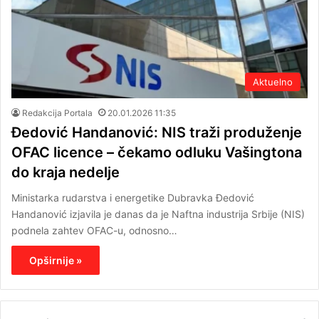
Aktuelno
Redakcija Portala
20.01.2026 11:35
Đedović Handanović: NIS traži produženje
OFAC licence – čekamo odluku Vašingtona
do kraja nedelje
Ministarka rudarstva i energetike Dubravka Đedović
Handanović izjavila je danas da je Naftna industrija Srbije (NIS)
podnela zahtev OFAC-u, odnosno…
Opširnije »