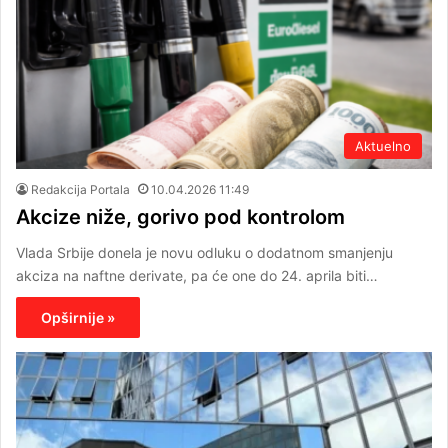
Aktuelno
Redakcija Portala
10.04.2026 11:49
Akcize niže, gorivo pod kontrolom
Vlada Srbije donela je novu odluku o dodatnom smanjenju
akciza na naftne derivate, pa će one do 24. aprila biti…
Opširnije »