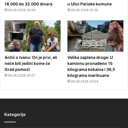
18.000 do 32.000 dinara
u Ulici Pariske komune
06.08.2026 20:59
06.08.2026 20:35
Antić o Ivanu: On je prvi, ali
Velika zaplena droge: U
neće biti jedini kome će
kamionu pronađeno 15
Grad pomoći
kilograma kokaina i 36,5
kilograma marihuane
06.08.2026 20:27
06.08.2026 20:04
Kategorije