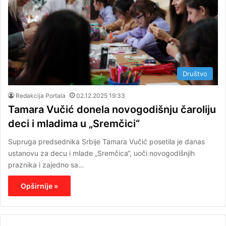
Društvo
Redakcija Portala
02.12.2025 19:33
Tamara Vučić donela novogodišnju čaroliju
deci i mladima u „Sremčici“
Supruga predsednika Srbije Tamara Vučić posetila je danas
ustanovu za decu i mlade „Sremčica“, uoči novogodišnjih
praznika i zajedno sa…
Opširnije »