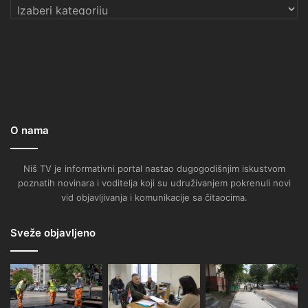
Kategorije
O nama
Niš TV je informativni portal nastao dugogodišnjim iskustvom
poznatih novinara i voditelja koji su udruživanjem pokrenuli novi
vid objavljivanja i komunikacije sa čitaocima.
Sveže objavljeno