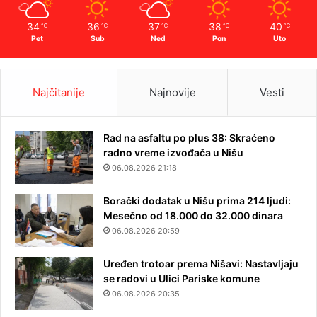
34
36
37
38
40
℃
℃
℃
℃
℃
Pet
Sub
Ned
Pon
Uto
Najčitanije
Najnovije
Vesti
Rad na asfaltu po plus 38: Skraćeno
radno vreme izvođača u Nišu
06.08.2026 21:18
Borački dodatak u Nišu prima 214 ljudi:
Mesečno od 18.000 do 32.000 dinara
06.08.2026 20:59
Uređen trotoar prema Nišavi: Nastavljaju
se radovi u Ulici Pariske komune
06.08.2026 20:35