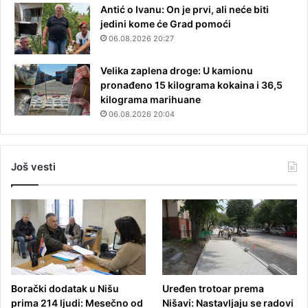
Antić o Ivanu: On je prvi, ali neće biti
jedini kome će Grad pomoći
06.08.2026 20:27
Velika zaplena droge: U kamionu
pronađeno 15 kilograma kokaina i 36,5
kilograma marihuane
06.08.2026 20:04
Još vesti
Borački dodatak u Nišu
Uređen trotoar prema
prima 214 ljudi: Mesečno od
Nišavi: Nastavljaju se radovi