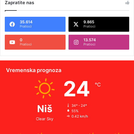
Zapratite nas
35.614
9.865
Pratioci
Pratioci
0
13.574
Pratioci
Pratioci
Vremenska prognoza
24
℃
Niš
34º - 24º
55%
0.42 km/h
Clear Sky