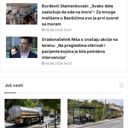
Đurđević Stamenkovski: „Svako dete
zaslužuje da ode na more“– Za mnoge
mališane u Baošićima ovo je prvi susret
sa morem
09.08.2026 15:07
Gradonačelnik Niša o značaju akcije na
terenu: „Na pregledima otkrivali i
pacijente kojima je bila potrebna
intervencija“
09.08.2026 14:52
Još vesti