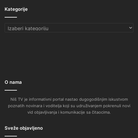
Kategorije
Kategorije
O nama
Niš TV je informativni portal nastao dugogodišnjim iskustvom
poznatih novinara i voditelja koji su udruživanjem pokrenuli novi
vid objavljivanja i komunikacije sa čitaocima.
Sveže objavljeno