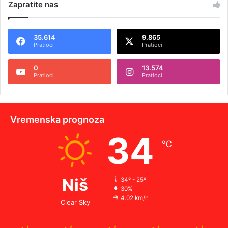
Zapratite nas
35.614
9.865
Pratioci
Pratioci
0
13.574
Pratioci
Pratioci
Vremenska prognoza
34
℃
Niš
34º - 25º
30%
4.02 km/h
Clear Sky