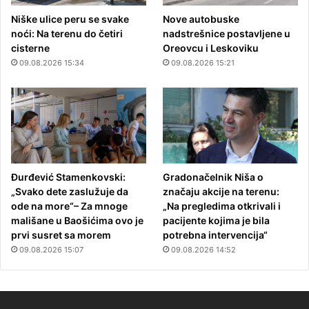
Niške ulice peru se svake
Nove autobuske
noći: Na terenu do četiri
nadstrešnice postavljene u
cisterne
Oreovcu i Leskoviku
09.08.2026 15:34
09.08.2026 15:21
Đurđević Stamenkovski:
Gradonačelnik Niša o
„Svako dete zaslužuje da
značaju akcije na terenu:
ode na more“– Za mnoge
„Na pregledima otkrivali i
mališane u Baošićima ovo je
pacijente kojima je bila
prvi susret sa morem
potrebna intervencija“
09.08.2026 15:07
09.08.2026 14:52