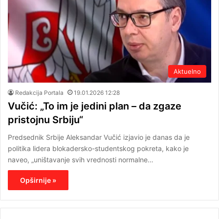
Aktuelno
Redakcija Portala
19.01.2026 12:28
Vučić: „To im je jedini plan – da zgaze
pristojnu Srbiju“
Predsednik Srbije Aleksandar Vučić izjavio je danas da je
politika lidera blokadersko-studentskog pokreta, kako je
naveo, „uništavanje svih vrednosti normalne…
Opširnije »