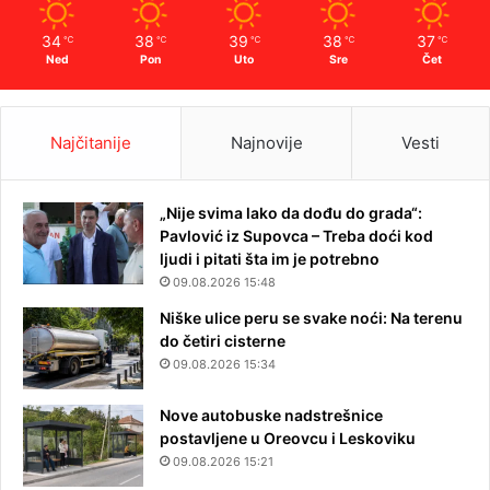
34
38
39
38
37
℃
℃
℃
℃
℃
Ned
Pon
Uto
Sre
Čet
Najčitanije
Najnovije
Vesti
„Nije svima lako da dođu do grada“:
Pavlović iz Supovca – Treba doći kod
ljudi i pitati šta im je potrebno
09.08.2026 15:48
Niške ulice peru se svake noći: Na terenu
do četiri cisterne
09.08.2026 15:34
Nove autobuske nadstrešnice
postavljene u Oreovcu i Leskoviku
09.08.2026 15:21