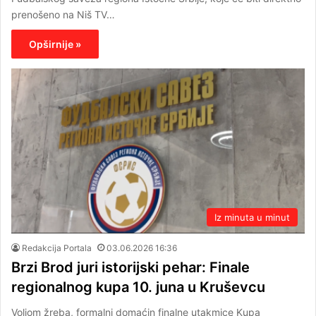
prenošeno na Niš TV…
Opširnije »
Iz minuta u minut
Redakcija Portala
03.06.2026 16:36
Brzi Brod juri istorijski pehar: Finale
regionalnog kupa 10. juna u Kruševcu
Voljom žreba, formalni domaćin finalne utakmice Kupa