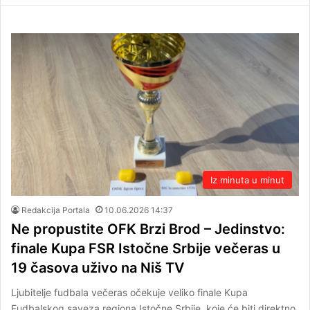
Iz minuta u minut
Redakcija Portala
10.06.2026 14:37
Ne propustite OFK Brzi Brod – Jedinstvo:
finale Kupa FSR Istočne Srbije večeras u
19 časova uživo na Niš TV
Ljubitelje fudbala večeras očekuje veliko finale Kupa
Fudbalskog saveza regiona Istočne Srbije, koje će biti direktno