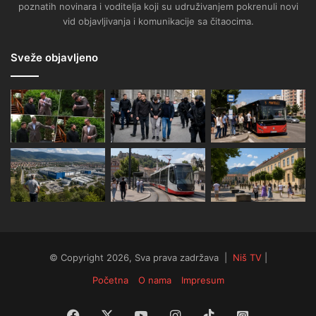
poznatih novinara i voditelja koji su udruživanjem pokrenuli novi
vid objavljivanja i komunikacije sa čitaocima.
Sveže objavljeno
© Copyright 2026, Sva prava zadržava |
Niš TV
|
Početna
O nama
Impresum
Facebook
X
YouTube
Instagram
TikTok
Instagram