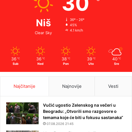
30
Niš
36º - 26º
45%
4.1 km/h
Clear Sky
36
36
38
39
40
℃
℃
℃
℃
℃
Sub
Ned
Pon
Uto
Sre
Najčitanije
Najnovije
Vesti
Vučić ugostio Zelenskog na večeri u
Beogradu: „Otvorili smo razgovore o
temama koje će biti u fokusu sastanaka“
07.08.2026 21:45