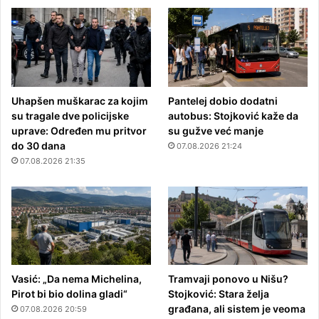
Uhapšen muškarac za kojim
Pantelej dobio dodatni
su tragale dve policijske
autobus: Stojković kaže da
uprave: Određen mu pritvor
su gužve već manje
do 30 dana
07.08.2026 21:24
07.08.2026 21:35
Vasić: „Da nema Michelina,
Tramvaji ponovo u Nišu?
Pirot bi bio dolina gladi“
Stojković: Stara želja
građana, ali sistem je veoma
07.08.2026 20:59