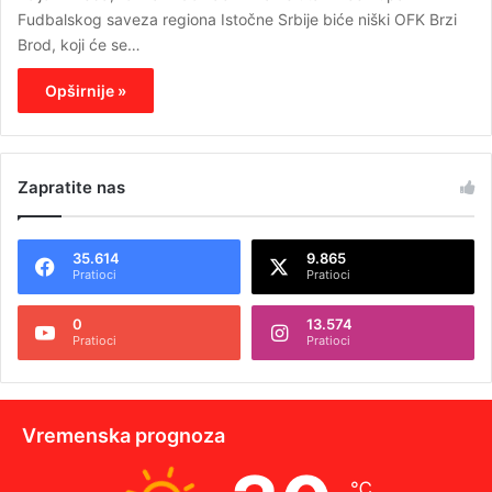
Fudbalskog saveza regiona Istočne Srbije biće niški OFK Brzi
Brod, koji će se…
Opširnije »
Zapratite nas
35.614
9.865
Pratioci
Pratioci
0
13.574
Pratioci
Pratioci
Vremenska prognoza
℃