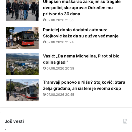
Uhapšen muškarac za kojim su tragale
dve policijske uprave: Određen mu
pritvor do 30 dana
07.08.2026 21:35
Pantelej dobio dodatni autobus:
Stojković kaže da su gužve već manje
07.08.2026 21:24
Vasić: „Da nema Michelina, Pirot bi bio
dolina gladi“
07.08.2026 20:59
Tramvaji ponovo u Nišu? Stojković: Stara
želja građana, ali sistem je veoma skup
07.08.2026 20:45
Još vesti