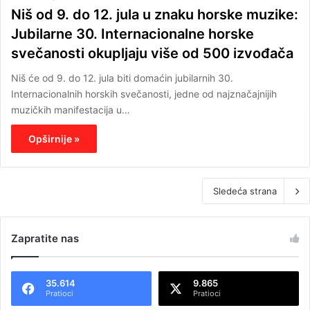
Niš od 9. do 12. jula u znaku horske muzike:
Jubilarne 30. Internacionalne horske
svečanosti okupljaju više od 500 izvođača
Niš će od 9. do 12. jula biti domaćin jubilarnih 30.
Internacionalnih horskih svečanosti, jedne od najznačajnijih
muzičkih manifestacija u…
Opširnije »
Sledeća strana
Zapratite nas
35.614
9.865
Pratioci
Pratioci