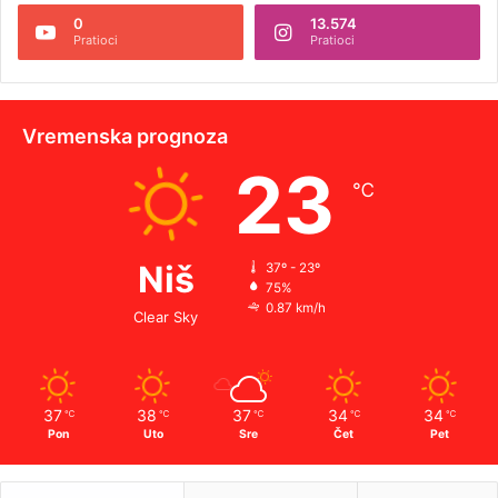
0
13.574
Pratioci
Pratioci
Vremenska prognoza
23
℃
Niš
37º - 23º
75%
0.87 km/h
Clear Sky
37
38
37
34
34
℃
℃
℃
℃
℃
Pon
Uto
Sre
Čet
Pet