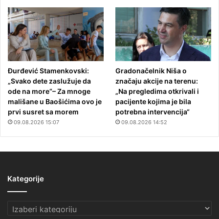
Đurđević Stamenkovski:
Gradonačelnik Niša o
„Svako dete zaslužuje da
značaju akcije na terenu:
ode na more“– Za mnoge
„Na pregledima otkrivali i
mališane u Baošićima ovo je
pacijente kojima je bila
prvi susret sa morem
potrebna intervencija“
09.08.2026 15:07
09.08.2026 14:52
Kategorije
Kategorije