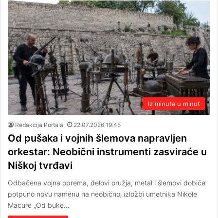
Iz minuta u minut
Redakcija Portala
22.07.2026 19:45
Od pušaka i vojnih šlemova napravljen
orkestar: Neobični instrumenti zasviraće u
Niškoj tvrđavi
Odbačena vojna oprema, delovi oružja, metal i šlemovi dobiće
potpuno novu namenu na neobičnoj izložbi umetnika Nikole
Macure „Od buke…