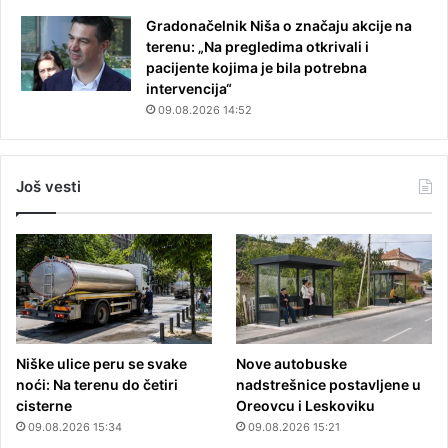
Gradonačelnik Niša o značaju akcije na
terenu: „Na pregledima otkrivali i
pacijente kojima je bila potrebna
intervencija“
09.08.2026 14:52
Još vesti
Niške ulice peru se svake
Nove autobuske
noći: Na terenu do četiri
nadstrešnice postavljene u
cisterne
Oreovcu i Leskoviku
09.08.2026 15:34
09.08.2026 15:21