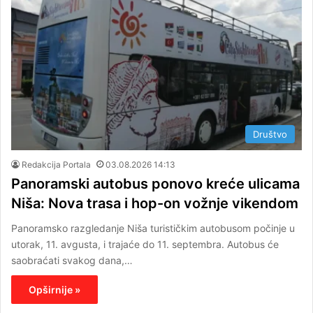
Društvo
Redakcija Portala
03.08.2026 14:13
Panoramski autobus ponovo kreće ulicama
Niša: Nova trasa i hop-on vožnje vikendom
Panoramsko razgledanje Niša turističkim autobusom počinje u
utorak, 11. avgusta, i trajaće do 11. septembra. Autobus će
saobraćati svakog dana,…
Opširnije »