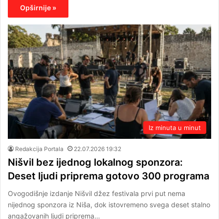
Opširnije »
Iz minuta u minut
Redakcija Portala
22.07.2026 19:32
Nišvil bez ijednog lokalnog sponzora:
Deset ljudi priprema gotovo 300 programa
Ovogodišnje izdanje Nišvil džez festivala prvi put nema
nijednog sponzora iz Niša, dok istovremeno svega deset stalno
angažovanih ljudi priprema…