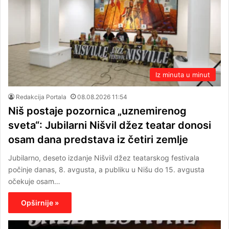
Iz minuta u minut
Redakcija Portala
08.08.2026 11:54
Niš postaje pozornica „uznemirenog
sveta“: Jubilarni Nišvil džez teatar donosi
osam dana predstava iz četiri zemlje
Jubilarno, deseto izdanje Nišvil džez teatarskog festivala
počinje danas, 8. avgusta, a publiku u Nišu do 15. avgusta
očekuje osam…
Opširnije »