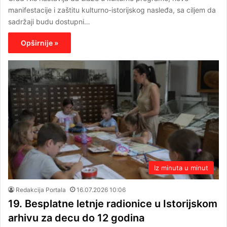
manifestacije i zaštitu kulturno-istorijskog nasleđa, sa ciljem da
sadržaji budu dostupni…
Opširnije »
Iz minuta u minut
Redakcija Portala
16.07.2026 10:06
19. Besplatne letnje radionice u Istorijskom
arhivu za decu do 12 godina