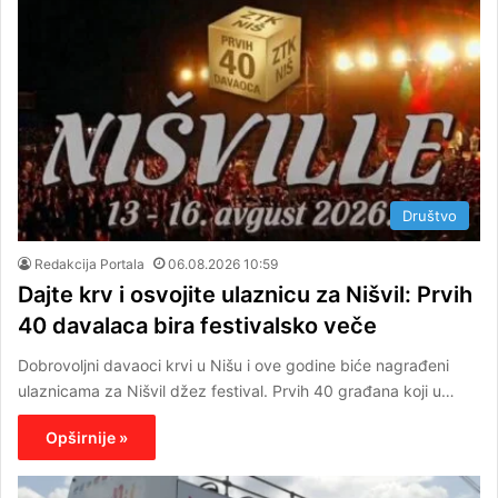
Društvo
Redakcija Portala
06.08.2026 10:59
Dajte krv i osvojite ulaznicu za Nišvil: Prvih
40 davalaca bira festivalsko veče
Dobrovoljni davaoci krvi u Nišu i ove godine biće nagrađeni
ulaznicama za Nišvil džez festival. Prvih 40 građana koji u…
Opširnije »