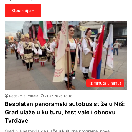
Opširnije »
Iz minuta u minut
Redakcija Portala
21.07.2026 13:18
Besplatan panoramski autobus stiže u Niš:
Grad ulaže u kulturu, festivale i obnovu
Tvrđave
Grad Niš nastavlja da ulaže u kulturne programe, nove