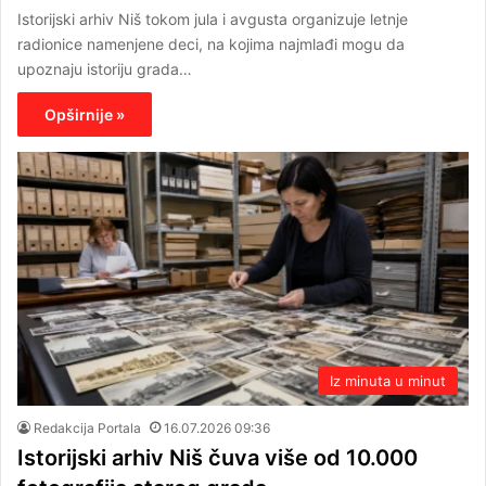
Istorijski arhiv Niš tokom jula i avgusta organizuje letnje
radionice namenjene deci, na kojima najmlađi mogu da
upoznaju istoriju grada…
Opširnije »
Iz minuta u minut
Redakcija Portala
16.07.2026 09:36
Istorijski arhiv Niš čuva više od 10.000