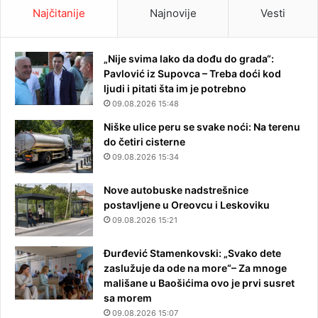
Najčitanije
Najnovije
Vesti
„Nije svima lako da dođu do grada“:
Pavlović iz Supovca – Treba doći kod
ljudi i pitati šta im je potrebno
09.08.2026 15:48
Niške ulice peru se svake noći: Na terenu
do četiri cisterne
09.08.2026 15:34
Nove autobuske nadstrešnice
postavljene u Oreovcu i Leskoviku
09.08.2026 15:21
Đurđević Stamenkovski: „Svako dete
zaslužuje da ode na more“– Za mnoge
mališane u Baošićima ovo je prvi susret
sa morem
09.08.2026 15:07