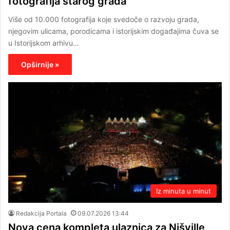
fotografija starog grada
Više od 10.000 fotografija koje svedoče o razvoju grada,
njegovim ulicama, porodicama i istorijskim događajima čuva se
u Istorijskom arhivu…
Opširnije »
Iz minuta u minut
Redakcija Portala
09.07.2026 13:44
Nova cena kompleta ulaznica za Nišville