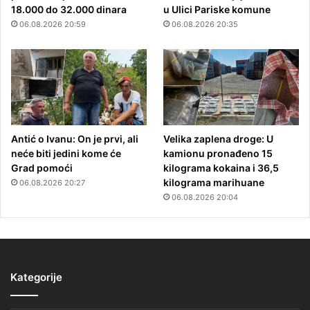
18.000 do 32.000 dinara
u Ulici Pariske komune
06.08.2026 20:59
06.08.2026 20:35
Antić o Ivanu: On je prvi, ali
Velika zaplena droge: U
neće biti jedini kome će
kamionu pronađeno 15
Grad pomoći
kilograma kokaina i 36,5
kilograma marihuane
06.08.2026 20:27
06.08.2026 20:04
Kategorije