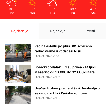
36
37
36
38
40
℃
℃
℃
℃
℃
Pet
Sub
Ned
Pon
Uto
Najčitanije
Najnovije
Vesti
Rad na asfaltu po plus 38: Skraćeno
radno vreme izvođača u Nišu
06.08.2026 21:18
Borački dodatak u Nišu prima 214 ljudi:
Mesečno od 18.000 do 32.000 dinara
06.08.2026 20:59
Uređen trotoar prema Nišavi: Nastavljaju
se radovi u Ulici Pariske komune
06.08.2026 20:35