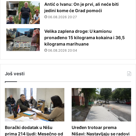
Antić o Ivanu: On je prvi, ali neće biti
jedini kome će Grad pomoći
06.08.2026 20:27
Velika zaplena droge: U kamionu
pronađeno 15 kilograma kokaina i 36,5
kilograma marihuane
06.08.2026 20:04
Još vesti
Borački dodatak u Nišu
Uređen trotoar prema
prima 214 ljudi: Mesečno od
Nišavi: Nastavljaju se radovi