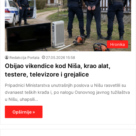
Hronika
Redakcija Portala
27.05.2026 15:58
Obijao vikendice kod Niša, krao alat,
testere, televizore i grejalice
Pripadnici Ministarstva unutrašnjih poslova u Nišu rasvetlili su
dvanaest teških krađa i, po nalogu Osnovnog javnog tužilaštva
u Nišu, uhapsili…
Opširnije »