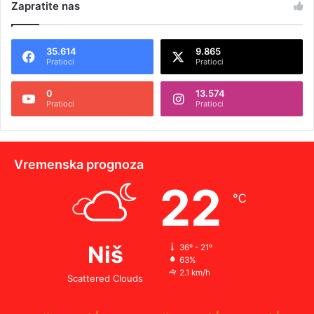
Zapratite nas
35.614
9.865
Pratioci
Pratioci
0
13.574
Pratioci
Pratioci
Vremenska prognoza
22
℃
Niš
36º - 21º
63%
2.1 km/h
Scattered Clouds