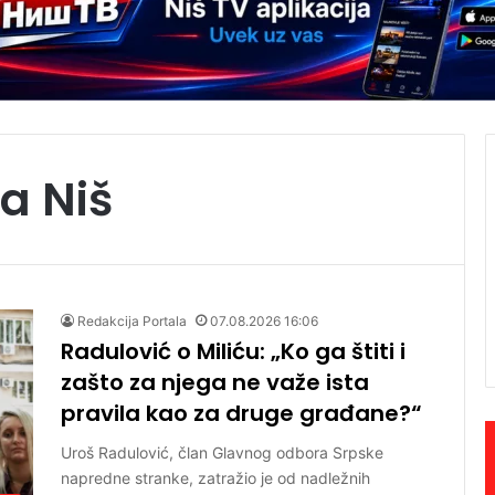
a Niš
Redakcija Portala
07.08.2026 16:06
Radulović o Miliću: „Ko ga štiti i
zašto za njega ne važe ista
pravila kao za druge građane?“
Uroš Radulović, član Glavnog odbora Srpske
napredne stranke, zatražio je od nadležnih