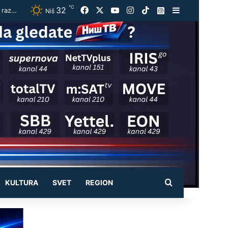
℃
32
Facebook
X
YouTube
Instagram
TikTok
Instagram
Sidebar
Vučić dočekao Zelenskog uz najviše državne počasti:Crveni tepih, Garda i himne, pa razgovor oči u oči u Palati Srbija
Niš
Pretraži
KULTURA
SVET
REGION