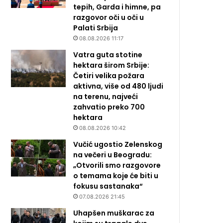
tepih, Garda i himne, pa
razgovor oči u oči u
Palati Srbija
08.08.2026 11:17
Vatra guta stotine
hektara širom Srbije:
Četiri velika požara
aktivna, više od 480 ljudi
na terenu, najveći
zahvatio preko 700
hektara
08.08.2026 10:42
Vučić ugostio Zelenskog
na večeri u Beogradu:
„Otvorili smo razgovore
o temama koje će biti u
fokusu sastanaka“
07.08.2026 21:45
Uhapšen muškarac za