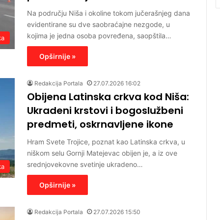
Na području Niša i okoline tokom jučerašnjeg dana
evidentirane su dve saobraćajne nezgode, u
kojima je jedna osoba povređena, saopštila…
ka
Opširnije »
Redakcija Portala
27.07.2026 16:02
Obijena Latinska crkva kod Niša:
Ukradeni krstovi i bogoslužbeni
predmeti, oskrnavljene ikone
Hram Svete Trojice, poznat kao Latinska crkva, u
niškom selu Gornji Matejevac obijen je, a iz ove
srednjovekovne svetinje ukradeno…
ka
Opširnije »
Redakcija Portala
27.07.2026 15:50