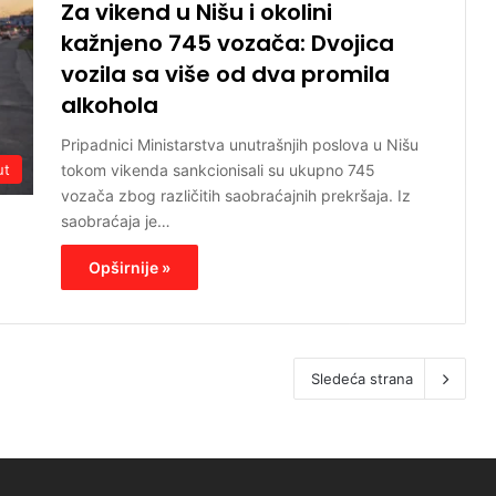
Za vikend u Nišu i okolini
kažnjeno 745 vozača: Dvojica
vozila sa više od dva promila
alkohola
Pripadnici Ministarstva unutrašnjih poslova u Nišu
tokom vikenda sankcionisali su ukupno 745
ut
vozača zbog različitih saobraćajnih prekršaja. Iz
saobraćaja je…
Opširnije »
Sledeća strana