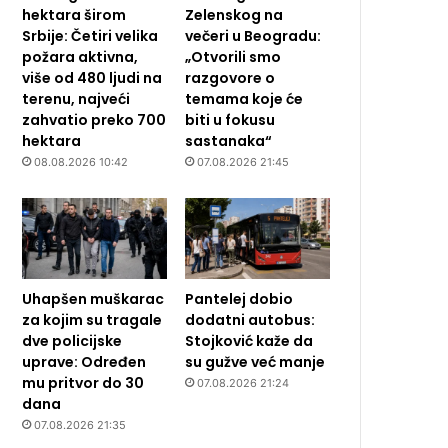
hektara širom
Zelenskog na
Srbije: Četiri velika
večeri u Beogradu:
požara aktivna,
„Otvorili smo
više od 480 ljudi na
razgovore o
terenu, najveći
temama koje će
zahvatio preko 700
biti u fokusu
hektara
sastanaka“
08.08.2026 10:42
07.08.2026 21:45
Uhapšen muškarac
Pantelej dobio
za kojim su tragale
dodatni autobus:
dve policijske
Stojković kaže da
uprave: Određen
su gužve već manje
mu pritvor do 30
07.08.2026 21:24
dana
07.08.2026 21:35