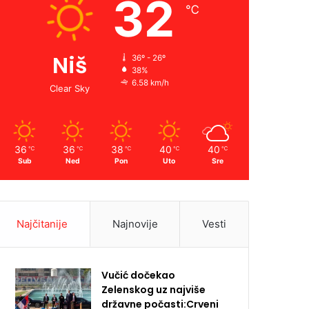
32
℃
Niš
36º - 26º
38%
6.58 km/h
Clear Sky
36
36
38
40
40
℃
℃
℃
℃
℃
Sub
Ned
Pon
Uto
Sre
Najčitanije
Najnovije
Vesti
Vučić dočekao
Zelenskog uz najviše
državne počasti:Crveni