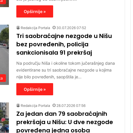
ka
Opširnije »
Redakcija Portala
30.07.2026 07:52
Tri saobraćajne nezgode u Nišu
bez povređenih, policija
sankcionisala 91 prekršaj
Na području Niša i okoline tokom jučerašnjeg dana
evidentirane su tri saobraćajne nezgode u kojima
nije bilo povređenih, saopštila je…
ka
Opširnije »
Redakcija Portala
28.07.2026 07:56
Za jedan dan 79 saobraćajnih
prekršaja u Nišu: U dve nezgode
povređena jedna osoba