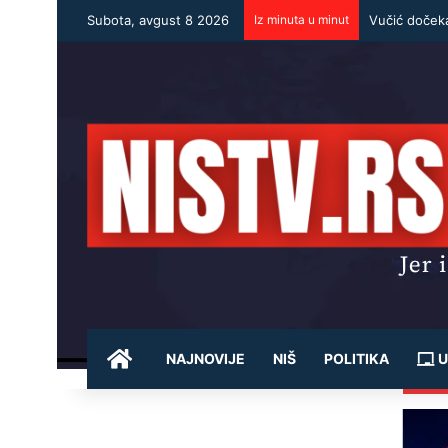
Subota, avgust 8 2026
Iz minuta u minut
POČETNA
NAJNOVIJE
NIŠ
POLITIKA
U