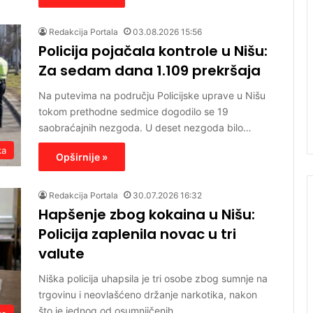
Redakcija Portala
03.08.2026 15:56
Policija pojačala kontrole u Nišu:
Za sedam dana 1.109 prekršaja
Na putevima na području Policijske uprave u Nišu
tokom prethodne sedmice dogodilo se 19
saobraćajnih nezgoda. U deset nezgoda bilo…
ka
Opširnije »
Redakcija Portala
30.07.2026 16:32
Hapšenje zbog kokaina u Nišu:
Policija zaplenila novac u tri
valute
Niška policija uhapsila je tri osobe zbog sumnje na
trgovinu i neovlašćeno držanje narkotika, nakon
što je jednog od osumnjičenih…