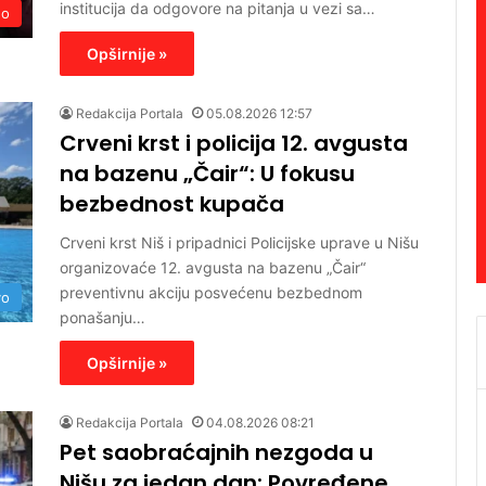
institucija da odgovore na pitanja u vezi sa…
no
Opširnije »
Redakcija Portala
05.08.2026 12:57
Crveni krst i policija 12. avgusta
na bazenu „Čair“: U fokusu
bezbednost kupača
Crveni krst Niš i pripadnici Policijske uprave u Nišu
organizovaće 12. avgusta na bazenu „Čair“
preventivnu akciju posvećenu bezbednom
vo
ponašanju…
Opširnije »
Redakcija Portala
04.08.2026 08:21
Pet saobraćajnih nezgoda u
Nišu za jedan dan: Povređene