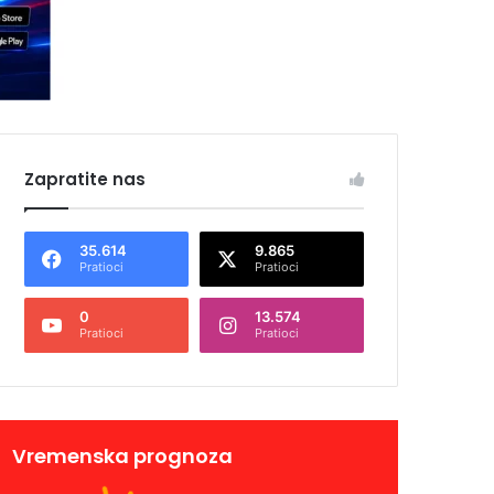
Zapratite nas
35.614
9.865
Pratioci
Pratioci
0
13.574
Pratioci
Pratioci
Vremenska prognoza