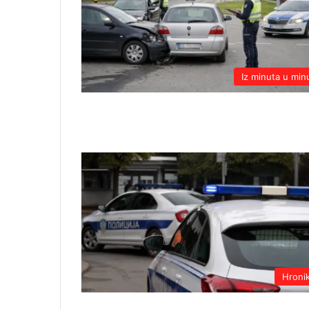
Iz minuta u min
Hroni