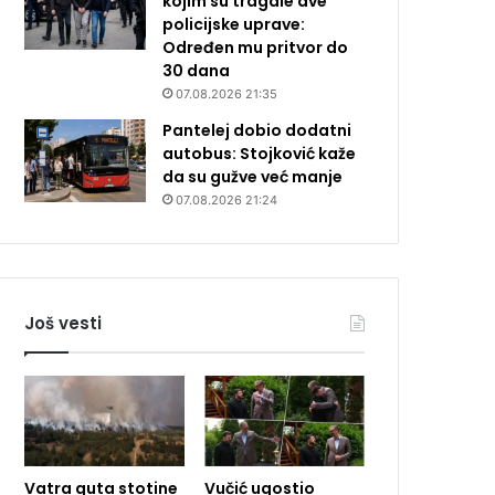
kojim su tragale dve
policijske uprave:
Određen mu pritvor do
30 dana
07.08.2026 21:35
Pantelej dobio dodatni
autobus: Stojković kaže
da su gužve već manje
07.08.2026 21:24
Još vesti
Vatra guta stotine
Vučić ugostio