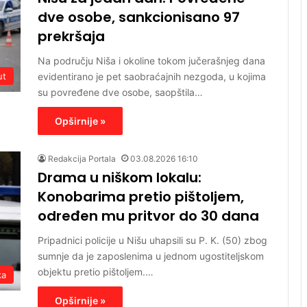
dve osobe, sankcionisano 97
prekršaja
Na području Niša i okoline tokom jučerašnjeg dana
evidentirano je pet saobraćajnih nezgoda, u kojima
ut
su povređene dve osobe, saopštila…
Opširnije »
Redakcija Portala
03.08.2026 16:10
Drama u niškom lokalu:
Konobarima pretio pištoljem,
određen mu pritvor do 30 dana
Pripadnici policije u Nišu uhapsili su P. K. (50) zbog
sumnje da je zaposlenima u jednom ugostiteljskom
objektu pretio pištoljem.…
ka
Opširnije »