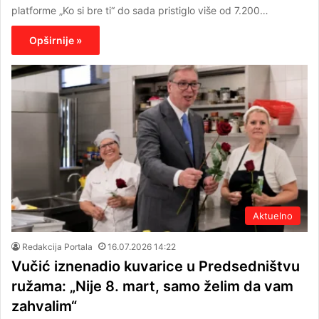
platforme „Ko si bre ti“ do sada pristiglo više od 7.200…
Opširnije »
Aktuelno
Redakcija Portala
16.07.2026 14:22
Vučić iznenadio kuvarice u Predsedništvu
ružama: „Nije 8. mart, samo želim da vam
zahvalim“