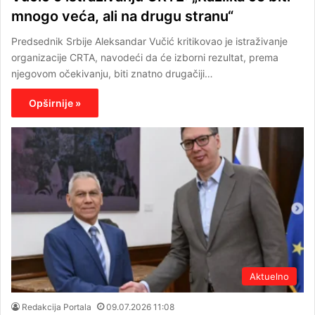
mnogo veća, ali na drugu stranu“
Predsednik Srbije Aleksandar Vučić kritikovao je istraživanje
organizacije CRTA, navodeći da će izborni rezultat, prema
njegovom očekivanju, biti znatno drugačiji…
Opširnije »
Aktuelno
Redakcija Portala
09.07.2026 11:08