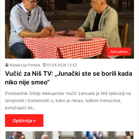
Aktuelno
Redakcija Portala
01.08.2026 13:52
Vučić za Niš TV: „Junački ste se borili kada
niko nije smeo“
Predsednik Srbije Aleksandar Vučić zahvalio je Niš televiziji na
istrajnosti i borbenosti u, kako je rekao, teškim trenucima,
poručujući da…
Opširnije »