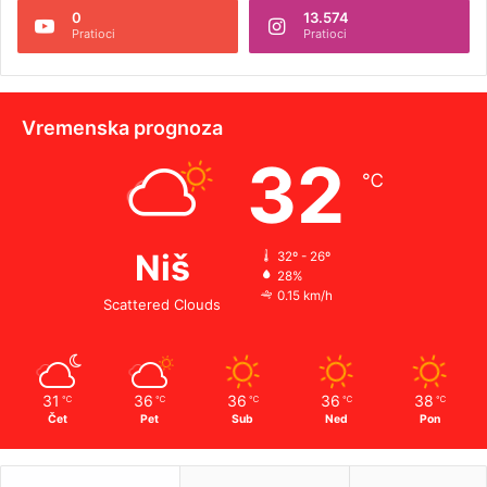
0
13.574
Pratioci
Pratioci
Vremenska prognoza
32
℃
Niš
32º - 26º
28%
0.15 km/h
Scattered Clouds
31
36
36
36
38
℃
℃
℃
℃
℃
Čet
Pet
Sub
Ned
Pon