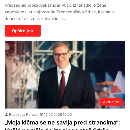
Predsednik Srbije Aleksandar Vučić iznenadio je žene
zaposlene u kuhinji zgrade Predsedništva Srbije, kojima je
doneo ruže u znak zahvalnosti…
Opširnije »
Aktuelno
Redakcija Portala
16.07.2026 10:20
„Moja kičma se ne savija pred strancima“: