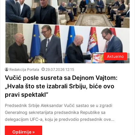
Aktuelno
Redakcija Portala
29.07.2026 12:15
Vučić posle susreta sa Dejnom Vajtom:
„Hvala što ste izabrali Srbiju, biće ovo
pravi spektakl“
Predsednik Srbije Aleksandar Vučić sastao se u zgradi
Generalnog sekretarijata predsednika Republike sa
delegacijom UFC-a, koju je predvodio predsednik ove…
Opširnije »