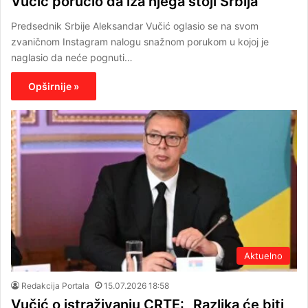
Vučić poručio da iza njega stoji Srbija
Predsednik Srbije Aleksandar Vučić oglasio se na svom
zvaničnom Instagram nalogu snažnom porukom u kojoj je
naglasio da neće pognuti…
Opširnije »
Aktuelno
Redakcija Portala
15.07.2026 18:58
Vučić o istraživanju CRTE: „Razlika će biti