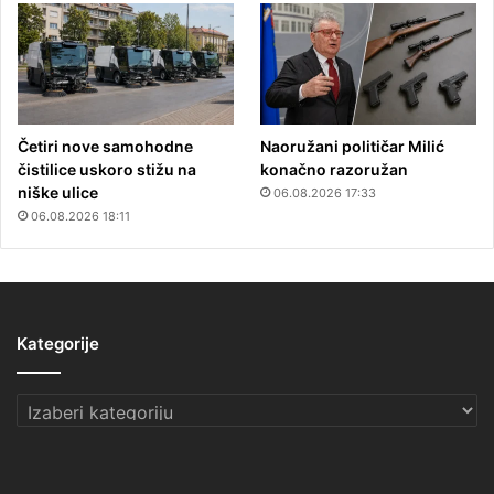
Četiri nove samohodne
Naoružani političar Milić
čistilice uskoro stižu na
konačno razoružan
niške ulice
06.08.2026 17:33
06.08.2026 18:11
Kategorije
Kategorije