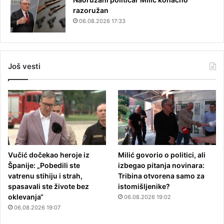
razoružan
06.08.2026 17:33
Još vesti
Vučić dočekao heroje iz
Milić govorio o politici, ali
Španije: „Pobedili ste
izbegao pitanja novinara:
vatrenu stihiju i strah,
Tribina otvorena samo za
spasavali ste živote bez
istomišljenike?
oklevanja“
06.08.2026 19:02
06.08.2026 19:07