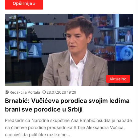
Opširnije »
Aktuelno
Redakcija Portala
28.07.2026 19:29
Brnabić: Vučićeva porodica svojim leđima
brani sve porodice u Srbiji
Predsednica Narodne skupštine Ana Brnabić osudila je napade
na članove porodice predsednika Srbije Aleksandra Vučića,
ocenivši da političke razlike ne…