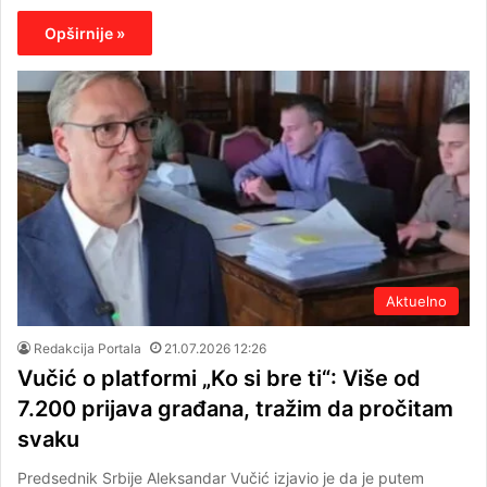
Opširnije »
Aktuelno
Redakcija Portala
21.07.2026 12:26
Vučić o platformi „Ko si bre ti“: Više od
7.200 prijava građana, tražim da pročitam
svaku
Predsednik Srbije Aleksandar Vučić izjavio je da je putem