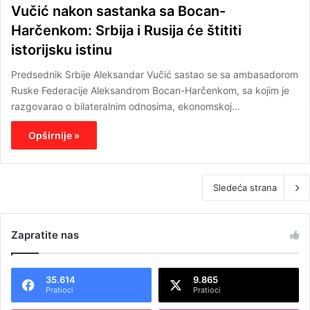
Vučić nakon sastanka sa Bocan-
Harčenkom: Srbija i Rusija će štititi
istorijsku istinu
Predsednik Srbije Aleksandar Vučić sastao se sa ambasadorom
Ruske Federacije Aleksandrom Bocan-Harčenkom, sa kojim je
razgovarao o bilateralnim odnosima, ekonomskoj…
Opširnije »
Sledeća strana
Zapratite nas
35.614
9.865
Pratioci
Pratioci