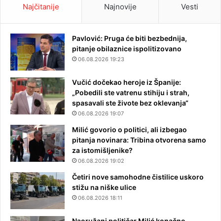
Najčitanije
Najnovije
Vesti
Pavlović: Pruga će biti bezbednija,
pitanje obilaznice ispolitizovano
06.08.2026 19:23
Vučić dočekao heroje iz Španije:
„Pobedili ste vatrenu stihiju i strah,
spasavali ste živote bez oklevanja“
06.08.2026 19:07
Milić govorio o politici, ali izbegao
pitanja novinara: Tribina otvorena samo
za istomišljenike?
06.08.2026 19:02
Četiri nove samohodne čistilice uskoro
stižu na niške ulice
06.08.2026 18:11
Naoružani političar Milić konačno