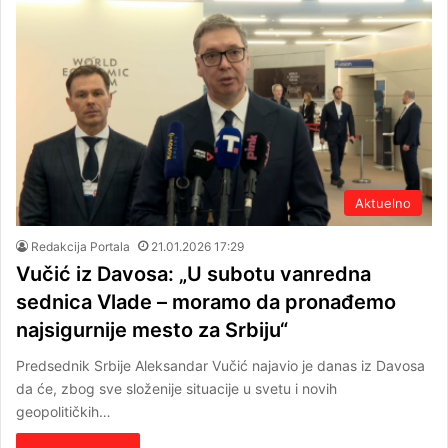
Aktuelno
Redakcija Portala
21.01.2026 17:29
Vučić iz Davosa: „U subotu vanredna
sednica Vlade – moramo da pronađemo
najsigurnije mesto za Srbiju“
Predsednik Srbije Aleksandar Vučić najavio je danas iz Davosa
da će, zbog sve složenije situacije u svetu i novih
geopolitičkih…