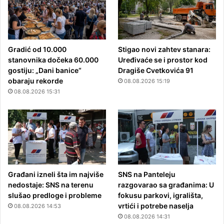
Gradić od 10.000
Stigao novi zahtev stanara:
stanovnika dočeka 60.000
Uređivaće se i prostor kod
gostiju: „Dani banice“
Dragiše Cvetkovića 91
obaraju rekorde
08.08.2026 15:19
08.08.2026 15:31
Građani izneli šta im najviše
SNS na Panteleju
nedostaje: SNS na terenu
razgovarao sa građanima: U
slušao predloge i probleme
fokusu parkovi, igrališta,
vrtići i potrebe naselja
08.08.2026 14:53
08.08.2026 14:31