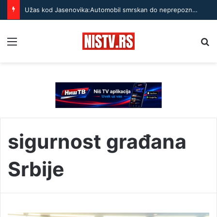
Užas kod Jasenovika:Automobil smrskan do neprepoznatljivosti, točak odleteo – strahuje se da ima teško povređenih
Menu
Pr
sigurnost građana
Srbije