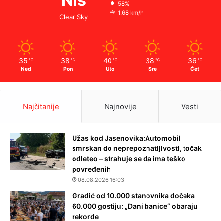
Niš
58%
1.68 km/h
Clear Sky
35
38
40
38
36
℃
℃
℃
℃
℃
Ned
Pon
Uto
Sre
Čet
Najčitanije
Najnovije
Vesti
Užas kod Jasenovika:Automobil
smrskan do neprepoznatljivosti, točak
odleteo – strahuje se da ima teško
povređenih
08.08.2026 16:03
Gradić od 10.000 stanovnika dočeka
60.000 gostiju: „Dani banice“ obaraju
rekorde