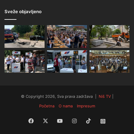
Sveže objavljeno
© Copyright 2026, Sva prava zadržava |
Niš TV
|
Početna
O nama
Impresum
Facebook
X
YouTube
Instagram
TikTok
Instagram