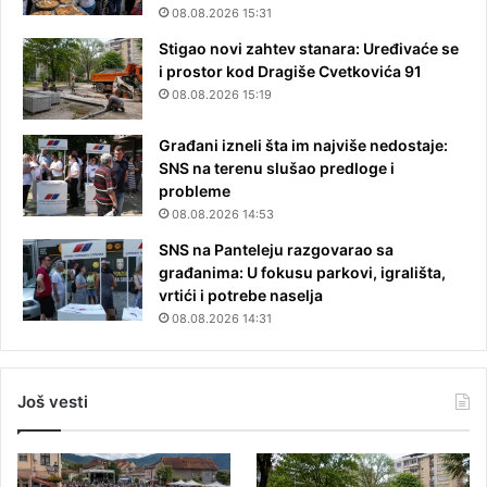
08.08.2026 15:31
Stigao novi zahtev stanara: Uređivaće se
i prostor kod Dragiše Cvetkovića 91
08.08.2026 15:19
Građani izneli šta im najviše nedostaje:
SNS na terenu slušao predloge i
probleme
08.08.2026 14:53
SNS na Panteleju razgovarao sa
građanima: U fokusu parkovi, igrališta,
vrtići i potrebe naselja
08.08.2026 14:31
Još vesti