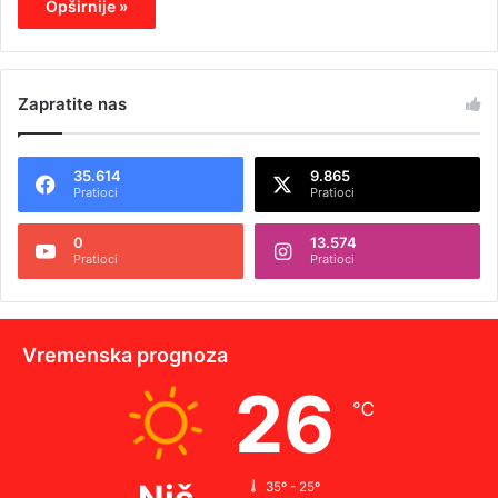
Opširnije »
Zapratite nas
35.614
9.865
Pratioci
Pratioci
0
13.574
Pratioci
Pratioci
Vremenska prognoza
26
℃
35º - 25º