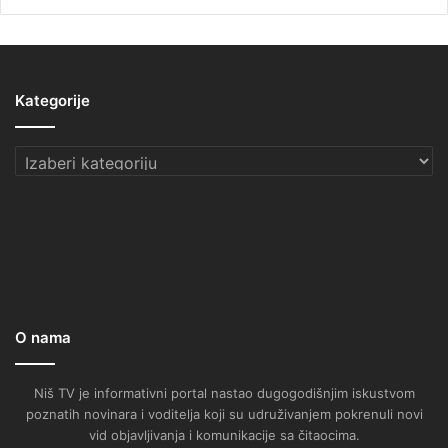
Kategorije
Kategorije
O nama
Niš TV je informativni portal nastao dugogodišnjim iskustvom
poznatih novinara i voditelja koji su udruživanjem pokrenuli novi
vid objavljivanja i komunikacije sa čitaocima.