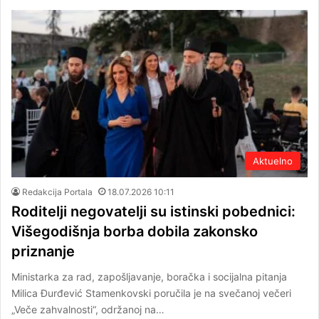
Aktuelno
Redakcija Portala
18.07.2026 10:11
Roditelji negovatelji su istinski pobednici:
Višegodišnja borba dobila zakonsko
priznanje
Ministarka za rad, zapošljavanje, boračka i socijalna pitanja
Milica Đurđević Stamenkovski poručila je na svečanoj večeri
„Veče zahvalnosti“, održanoj na…