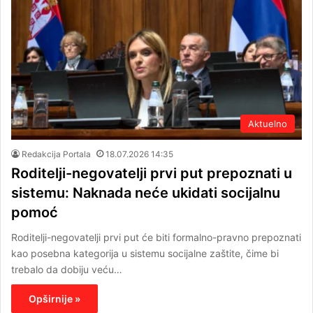
Aktuelno
Redakcija Portala
18.07.2026 14:35
Roditelji-negovatelji prvi put prepoznati u
sistemu: Naknada neće ukidati socijalnu
pomoć
Roditelji-negovatelji prvi put će biti formalno-pravno prepoznati
kao posebna kategorija u sistemu socijalne zaštite, čime bi
trebalo da dobiju veću…
Opširnije »