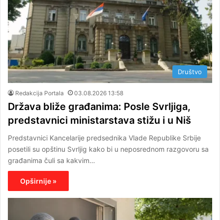
Društvo
Redakcija Portala
03.08.2026 13:58
Država bliže građanima: Posle Svrljiga,
predstavnici ministarstava stižu i u Niš
Predstavnici Kancelarije predsednika Vlade Republike Srbije
posetili su opštinu Svrljig kako bi u neposrednom razgovoru sa
građanima čuli sa kakvim…
Opširnije »