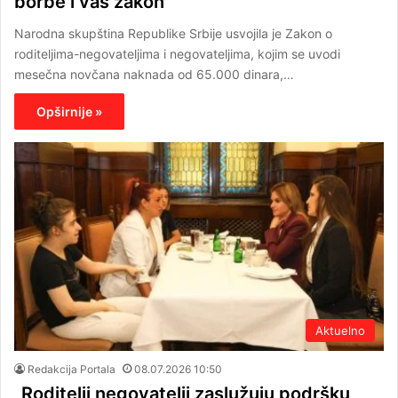
borbe i vaš zakon“
Narodna skupština Republike Srbije usvojila je Zakon o
roditeljima-negovateljima i negovateljima, kojim se uvodi
mesečna novčana naknada od 65.000 dinara,…
Opširnije »
Aktuelno
Redakcija Portala
08.07.2026 10:50
„Roditelji negovatelji zaslužuju podršku