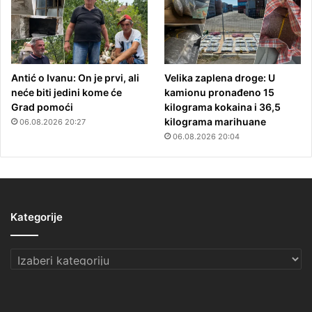
Antić o Ivanu: On je prvi, ali
Velika zaplena droge: U
neće biti jedini kome će
kamionu pronađeno 15
Grad pomoći
kilograma kokaina i 36,5
kilograma marihuane
06.08.2026 20:27
06.08.2026 20:04
Kategorije
Kategorije