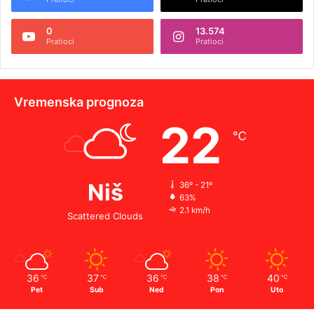
0
13.574
Pratioci
Pratioci
Vremenska prognoza
22
℃
Niš
36º - 21º
63%
2.1 km/h
Scattered Clouds
36
37
36
38
40
℃
℃
℃
℃
℃
Pet
Sub
Ned
Pon
Uto