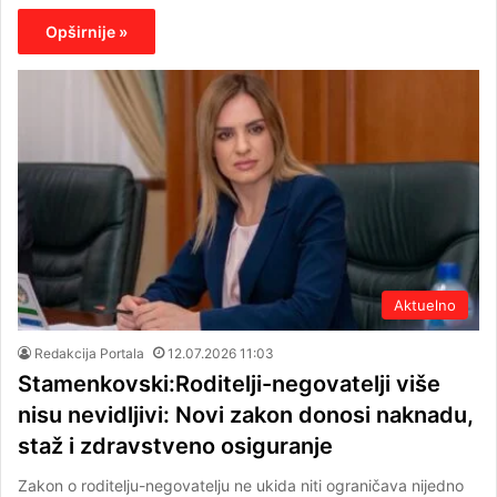
Opširnije »
Aktuelno
Redakcija Portala
12.07.2026 11:03
Stamenkovski:Roditelji-negovatelji više
nisu nevidljivi: Novi zakon donosi naknadu,
staž i zdravstveno osiguranje
Zakon o roditelju-negovatelju ne ukida niti ograničava nijedno