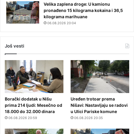
Velika zaplena droge: U kamionu
pronađeno 15 kilograma kokaina i 36,5
kilograma marihuane
06.08.2026 20:04
Još vesti
Borački dodatak u Nišu
Uređen trotoar prema
prima 214 ljudi: Mesečno od
Nišavi: Nastavljaju se radovi
18.000 do 32.000 dinara
u Ulici Pariske komune
06.08.2026 20:59
06.08.2026 20:35