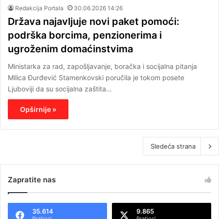
Redakcija Portala
30.06.2026 14:26
Država najavljuje novi paket pomoći:
podrška borcima, penzionerima i
ugroženim domaćinstvima
Ministarka za rad, zapošljavanje, boračka i socijalna pitanja
Milica Đurđević Stamenkovski poručila je tokom posete
Ljuboviji da su socijalna zaštita…
Opširnije »
Sledeća strana
Zapratite nas
35.614
9.865
Pratioci
Pratioci