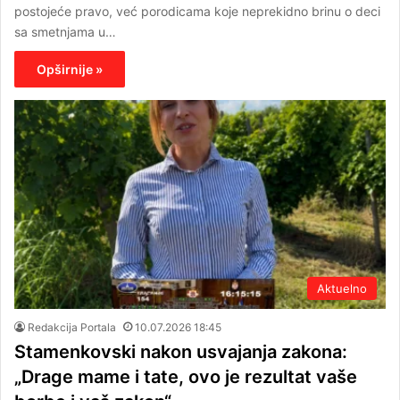
postojeće pravo, već porodicama koje neprekidno brinu o deci
sa smetnjama u…
Opširnije »
Aktuelno
Redakcija Portala
10.07.2026 18:45
Stamenkovski nakon usvajanja zakona:
„Drage mame i tate, ovo je rezultat vaše