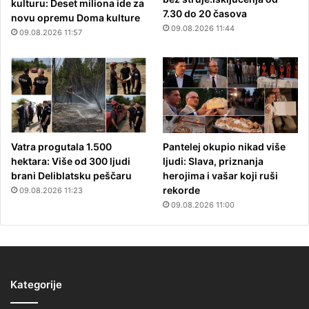
kulturu: Deset miliona ide za
7.30 do 20 časova
novu opremu Doma kulture
09.08.2026 11:44
09.08.2026 11:57
Vatra progutala 1.500
Pantelej okupio nikad više
hektara: Više od 300 ljudi
ljudi: Slava, priznanja
brani Deliblatsku peščaru
herojima i vašar koji ruši
rekorde
09.08.2026 11:23
09.08.2026 11:00
Kategorije