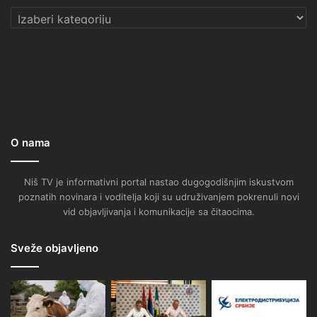
Kategorije
O nama
Niš TV je informativni portal nastao dugogodišnjim iskustvom
poznatih novinara i voditelja koji su udruživanjem pokrenuli novi
vid objavljivanja i komunikacije sa čitaocima.
Sveže objavljeno