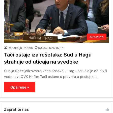
Aktuelno
Redakcija Portala
03.06.2026 15:36
Tači ostaje iza rešetaka: Sud u Hagu
strahuje od uticaja na svedoke
Sudija Specijalizovanih veća Kosova u Hagu odlučio je da bivši
vođa tzv. OVK Hašim Tači ostane u pritvoru u postupku…
Opširnije »
Zapratite nas