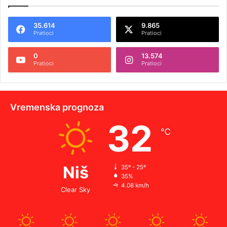
35.614
9.865
Pratioci
Pratioci
0
13.574
Pratioci
Pratioci
Vremenska prognoza
32
℃
Niš
35º - 25º
35%
4.08 km/h
Clear Sky