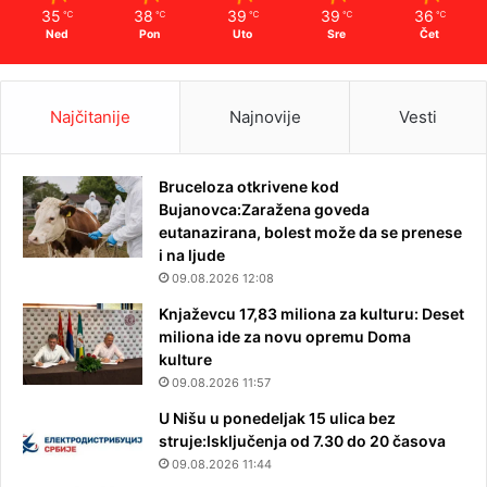
35
38
39
39
36
℃
℃
℃
℃
℃
Ned
Pon
Uto
Sre
Čet
Najčitanije
Najnovije
Vesti
Bruceloza otkrivene kod
Bujanovca:Zaražena goveda
eutanazirana, bolest može da se prenese
i na ljude
09.08.2026 12:08
Knjaževcu 17,83 miliona za kulturu: Deset
miliona ide za novu opremu Doma
kulture
09.08.2026 11:57
U Nišu u ponedeljak 15 ulica bez
struje:Isključenja od 7.30 do 20 časova
09.08.2026 11:44