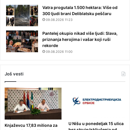
Vatra progutala 1.500 hektara: Više od
300 ljudi brani Deliblatsku peščaru
09.08.2026 11:23
Pantelej okupio nikad više ljudi: Slava,
priznanja herojima i vašar koji ruši
rekorde
09.08.2026 11:00
Još vesti
U Nišu u ponedeljak 15 ulica
Knjaževcu 17,83 miliona za
bez struje:Isključenja od