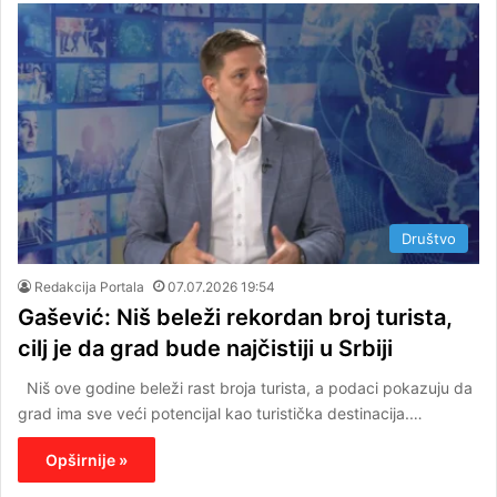
Društvo
Redakcija Portala
07.07.2026 19:54
Gašević: Niš beleži rekordan broj turista,
cilj je da grad bude najčistiji u Srbiji
Niš ove godine beleži rast broja turista, a podaci pokazuju da
grad ima sve veći potencijal kao turistička destinacija.…
Opširnije »