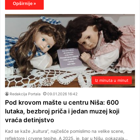
Opširnije »
Iz minuta u minut
Redakcija Portala
09.01.2026 16:42
Pod krovom mašte u centru Niša: 600
lutaka, bezbroj priča i jedan muzej koji
vraća detinjstvo
Kad se kaže „kultura“, najčešće pomislimo na velike scene,
reflektore i crvene tepihe. A 2025. je, bar u Nišu, pokazala…