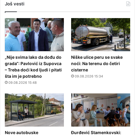
Još vesti
„Nije svima lako da dođu do
Niške ulice peru se svake
grada“: Pavlović iz Supovca
noći: Na terenu do četiri
– Treba doći kod ljudi i pitati
cisterne
šta im je potrebno
09.08.2026 15:34
09.08.2026 15:48
Nove autobuske
Đurđević Stamenkovski: