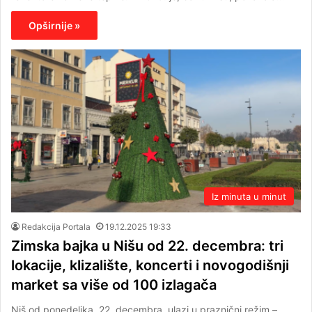
Opširnije »
Iz minuta u minut
Redakcija Portala
19.12.2025 19:33
Zimska bajka u Nišu od 22. decembra: tri
lokacije, klizalište, koncerti i novogodišnji
market sa više od 100 izlagača
Niš od ponedeljka, 22. decembra, ulazi u praznični režim –