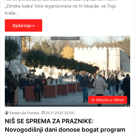
„Zimska bajka“ biće organizovana na tri lokacije: na Trgu
kralja…
Opširnije »
Iz minuta u minut
Redakcija Portala
25.11.2025 20:00
NIŠ SE SPREMA ZA PRAZNIKE:
Novogodišnji dani donose bogat program