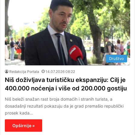
Društvo
Redakcija Portala
14.07.2026 08:22
Niš doživljava turističku ekspanziju: Cilj je
400.000 noćenja i više od 200.000 gostiju
Niš beleži snažan rast broja domaćih i stranih turista, a
dosadašnji rezultati pokazuju da je grad premašio republički
prosek kada…
Opširnije »