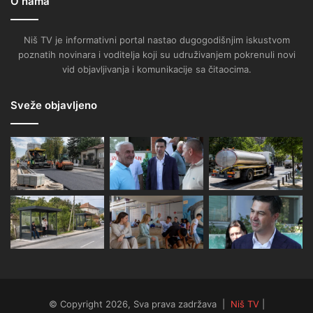
O nama
Niš TV je informativni portal nastao dugogodišnjim iskustvom
poznatih novinara i voditelja koji su udruživanjem pokrenuli novi
vid objavljivanja i komunikacije sa čitaocima.
Sveže objavljeno
© Copyright 2026, Sva prava zadržava |
Niš TV
|