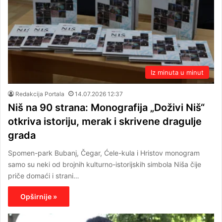
Iz minuta u minut
Redakcija Portala
14.07.2026 12:37
Niš na 90 strana: Monografija „Doživi Niš“
otkriva istoriju, merak i skrivene dragulje
grada
Spomen-park Bubanj, Čegar, Ćele-kula i Hristov monogram
samo su neki od brojnih kulturno-istorijskih simbola Niša čije
priče domaći i strani…
Opširnije »