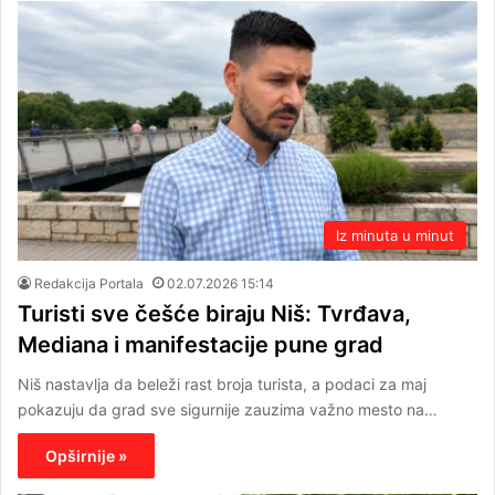
Iz minuta u minut
Redakcija Portala
02.07.2026 15:14
Turisti sve češće biraju Niš: Tvrđava,
Mediana i manifestacije pune grad
Niš nastavlja da beleži rast broja turista, a podaci za maj
pokazuju da grad sve sigurnije zauzima važno mesto na…
Opširnije »