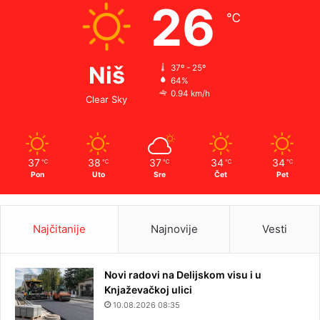
26
℃
Niš
37º - 25º
64%
0.94 km/h
Clear Sky
37
38
37
34
34
℃
℃
℃
℃
℃
Pon
Uto
Sre
Čet
Pet
Najčitanije
Najnovije
Vesti
Novi radovi na Delijskom visu i u
Knjaževačkoj ulici
10.08.2026 08:35