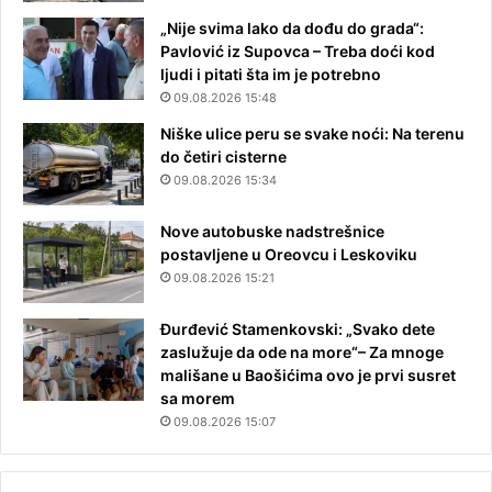
„Nije svima lako da dođu do grada“:
Pavlović iz Supovca – Treba doći kod
ljudi i pitati šta im je potrebno
09.08.2026 15:48
Niške ulice peru se svake noći: Na terenu
do četiri cisterne
09.08.2026 15:34
Nove autobuske nadstrešnice
postavljene u Oreovcu i Leskoviku
09.08.2026 15:21
Đurđević Stamenkovski: „Svako dete
zaslužuje da ode na more“– Za mnoge
mališane u Baošićima ovo je prvi susret
sa morem
09.08.2026 15:07