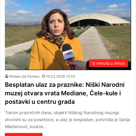
Iz minuta u minut
Redakcija Portala
16.02.2026 15:02
Besplatan ulaz za praznike: Niški Narodni
muzej otvara vrata Mediane, Ćele-kule i
postavki u centru grada
Tokom prazničnih dana, objekti Niškog Narodnog muzeja
otvoreni su za posetioce, a ulaz je besplatan, potvrdila je Sanja
Mladenović, kustos…