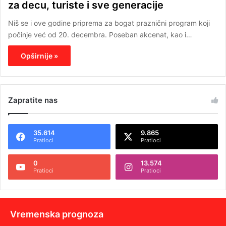
za decu, turiste i sve generacije
Niš se i ove godine priprema za bogat praznični program koji
počinje već od 20. decembra. Poseban akcenat, kao i…
Opširnije »
Zapratite nas
35.614
9.865
Pratioci
Pratioci
0
13.574
Pratioci
Pratioci
Vremenska prognoza