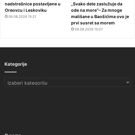
nadstrešnice postavljene u
„Svako dete zaslužuje da
Oreovcu i Leskoviku
ode na more“– Za mnoge
mališane u Baošićima ovo je
09.08.2026 15:21
prvi susret sa morem
09.08.2026 15:07
Kategorije
Kategorije