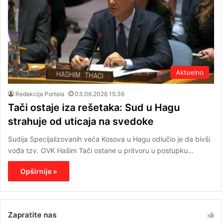
Aktuelno
Redakcija Portala
03.06.2026 15:36
Tači ostaje iza rešetaka: Sud u Hagu
strahuje od uticaja na svedoke
Sudija Specijalizovanih veća Kosova u Hagu odlučio je da bivši
vođa tzv. OVK Hašim Tači ostane u pritvoru u postupku…
Opširnije »
Zapratite nas