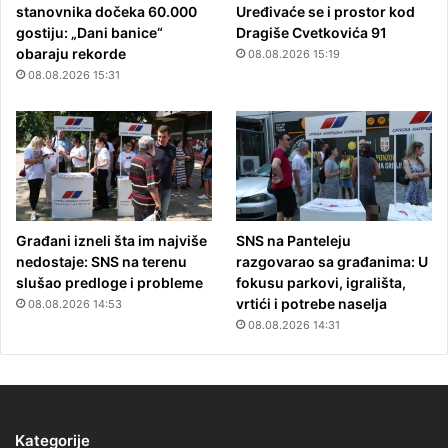
stanovnika dočeka 60.000
Uređivaće se i prostor kod
gostiju: „Dani banice“
Dragiše Cvetkovića 91
obaraju rekorde
08.08.2026 15:19
08.08.2026 15:31
Građani izneli šta im najviše
SNS na Panteleju
nedostaje: SNS na terenu
razgovarao sa građanima: U
slušao predloge i probleme
fokusu parkovi, igrališta,
vrtići i potrebe naselja
08.08.2026 14:53
08.08.2026 14:31
Kategorije