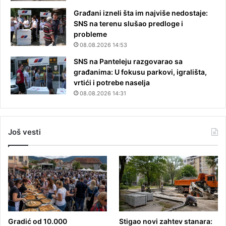
Građani izneli šta im najviše nedostaje:
SNS na terenu slušao predloge i
probleme
08.08.2026 14:53
SNS na Panteleju razgovarao sa
građanima: U fokusu parkovi, igrališta,
vrtići i potrebe naselja
08.08.2026 14:31
Još vesti
Gradić od 10.000
Stigao novi zahtev stanara: