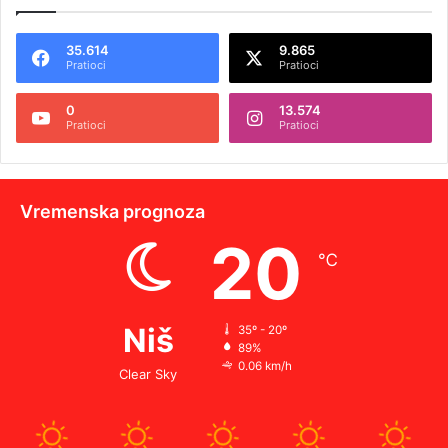
35.614
9.865
Pratioci
Pratioci
0
13.574
Pratioci
Pratioci
Vremenska prognoza
20
℃
Niš
35º - 20º
89%
0.06 km/h
Clear Sky