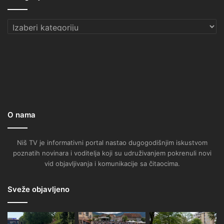
Kategorije
O nama
Niš TV je informativni portal nastao dugogodišnjim iskustvom
poznatih novinara i voditelja koji su udruživanjem pokrenuli novi
vid objavljivanja i komunikacije sa čitaocima.
Sveže objavljeno