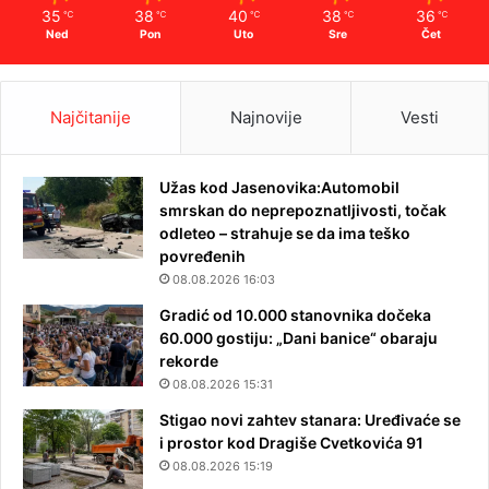
35
38
40
38
36
℃
℃
℃
℃
℃
Ned
Pon
Uto
Sre
Čet
Najčitanije
Najnovije
Vesti
Užas kod Jasenovika:Automobil
smrskan do neprepoznatljivosti, točak
odleteo – strahuje se da ima teško
povređenih
08.08.2026 16:03
Gradić od 10.000 stanovnika dočeka
60.000 gostiju: „Dani banice“ obaraju
rekorde
08.08.2026 15:31
Stigao novi zahtev stanara: Uređivaće se
i prostor kod Dragiše Cvetkovića 91
08.08.2026 15:19