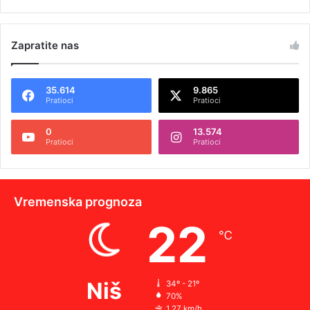
Zapratite nas
35.614
9.865
Pratioci
Pratioci
0
13.574
Pratioci
Pratioci
Vremenska prognoza
22
℃
Niš
34º - 21º
70%
1.27 km/h