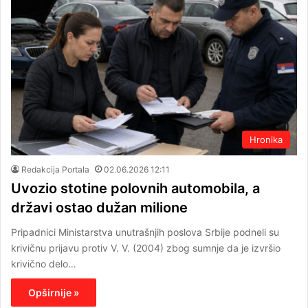
Hronika
Redakcija Portala
02.06.2026 12:11
Uvozio stotine polovnih automobila, a
državi ostao dužan milione
Pripadnici Ministarstva unutrašnjih poslova Srbije podneli su
krivičnu prijavu protiv V. V. (2004) zbog sumnje da je izvršio
krivično delo…
Opširnije »