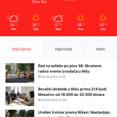
Clear Sky
34
36
37
38
40
℃
℃
℃
℃
℃
Pet
Sub
Ned
Pon
Uto
Najčitanije
Najnovije
Vesti
Rad na asfaltu po plus 38: Skraćeno
radno vreme izvođača u Nišu
06.08.2026 21:18
Borački dodatak u Nišu prima 214 ljudi:
Mesečno od 18.000 do 32.000 dinara
06.08.2026 20:59
Uređen trotoar prema Nišavi: Nastavljaju