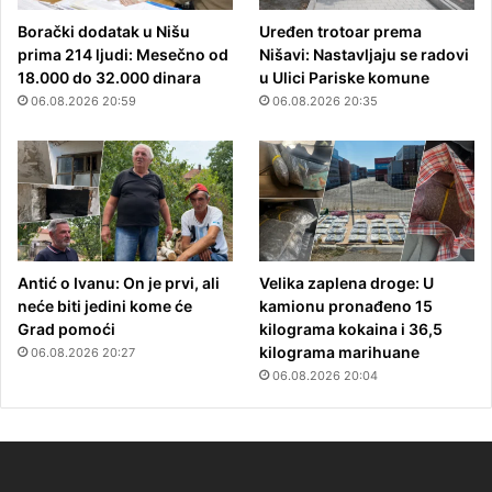
Borački dodatak u Nišu
Uređen trotoar prema
prima 214 ljudi: Mesečno od
Nišavi: Nastavljaju se radovi
18.000 do 32.000 dinara
u Ulici Pariske komune
06.08.2026 20:59
06.08.2026 20:35
Antić o Ivanu: On je prvi, ali
Velika zaplena droge: U
neće biti jedini kome će
kamionu pronađeno 15
Grad pomoći
kilograma kokaina i 36,5
kilograma marihuane
06.08.2026 20:27
06.08.2026 20:04