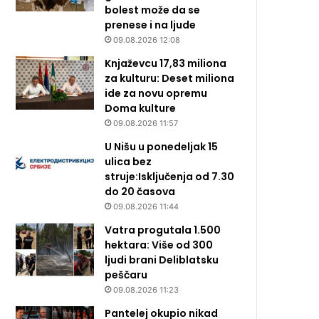
bolest može da se
prenese i na ljude
09.08.2026 12:08
Knjaževcu 17,83 miliona
za kulturu: Deset miliona
ide za novu opremu
Doma kulture
09.08.2026 11:57
U Nišu u ponedeljak 15
ulica bez
struje:Isključenja od 7.30
do 20 časova
09.08.2026 11:44
Vatra progutala 1.500
hektara: Više od 300
ljudi brani Deliblatsku
peščaru
09.08.2026 11:23
Pantelej okupio nikad