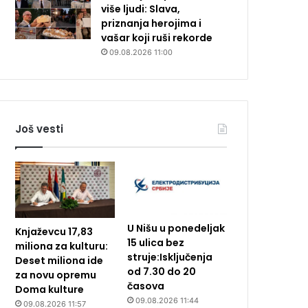
više ljudi: Slava,
priznanja herojima i
vašar koji ruši rekorde
09.08.2026 11:00
Još vesti
U Nišu u ponedeljak
Knjaževcu 17,83
15 ulica bez
miliona za kulturu:
struje:Isključenja
Deset miliona ide
od 7.30 do 20
za novu opremu
časova
Doma kulture
09.08.2026 11:44
09.08.2026 11:57