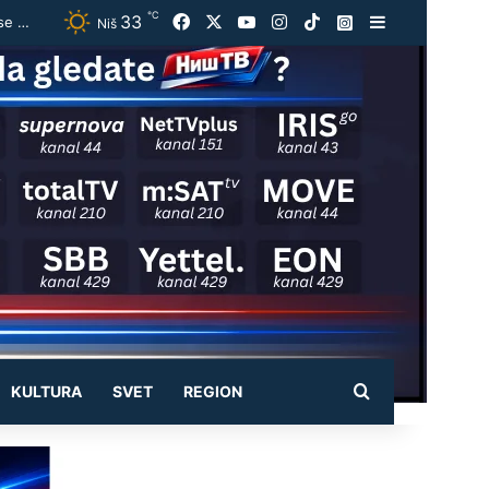
℃
33
Facebook
X
YouTube
Instagram
TikTok
Instagram
Sidebar
Bruceloza otkrivene kod Bujanovca:Zaražena goveda eutanazirana, bolest može da se prenese i na ljude
Niš
Pretraži
KULTURA
SVET
REGION