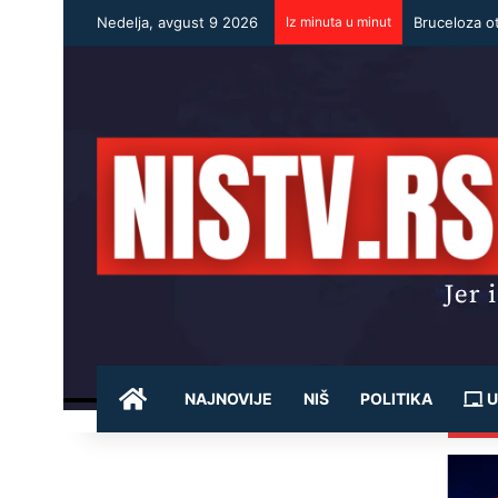
Nedelja, avgust 9 2026
Iz minuta u minut
POČETNA
NAJNOVIJE
NIŠ
POLITIKA
U