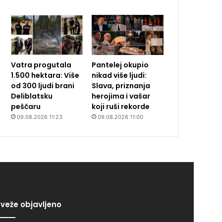
Vatra progutala
Pantelej okupio
1.500 hektara: Više
nikad više ljudi:
od 300 ljudi brani
Slava, priznanja
Deliblatsku
herojima i vašar
peščaru
koji ruši rekorde
09.08.2026 11:23
09.08.2026 11:00
veže objavljeno