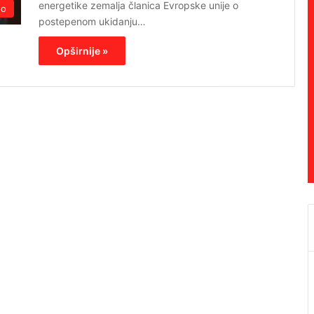
energetike zemalja članica Evropske unije o
no
postepenom ukidanju…
Opširnije »