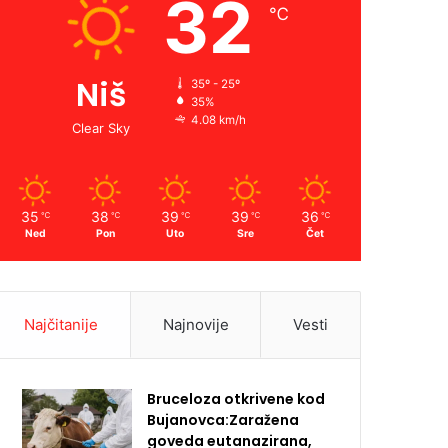
32
℃
Niš
35º - 25º
35%
4.08 km/h
Clear Sky
35
38
39
39
36
℃
℃
℃
℃
℃
Ned
Pon
Uto
Sre
Čet
Najčitanije
Najnovije
Vesti
Bruceloza otkrivene kod
Bujanovca:Zaražena
goveda eutanazirana,