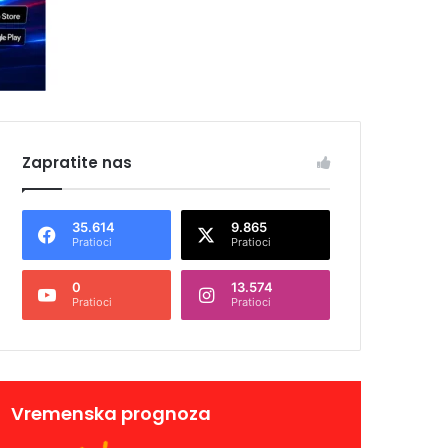
Zapratite nas
35.614
9.865
Pratioci
Pratioci
0
13.574
Pratioci
Pratioci
Vremenska prognoza