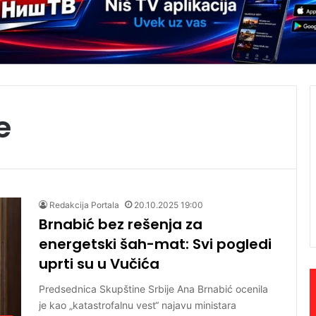
e
Redakcija Portala
20.10.2025 19:00
Brnabić bez rešenja za
energetski šah-mat: Svi pogledi
uprti su u Vučića
Predsednica Skupštine Srbije Ana Brnabić ocenila
je kao „katastrofalnu vest“ najavu ministara