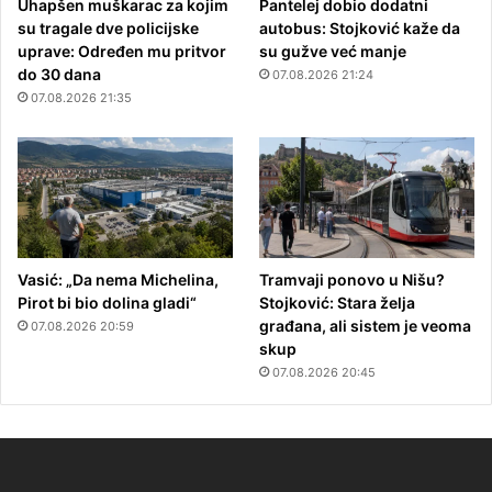
Uhapšen muškarac za kojim
Pantelej dobio dodatni
su tragale dve policijske
autobus: Stojković kaže da
uprave: Određen mu pritvor
su gužve već manje
do 30 dana
07.08.2026 21:24
07.08.2026 21:35
Vasić: „Da nema Michelina,
Tramvaji ponovo u Nišu?
Pirot bi bio dolina gladi“
Stojković: Stara želja
građana, ali sistem je veoma
07.08.2026 20:59
skup
07.08.2026 20:45