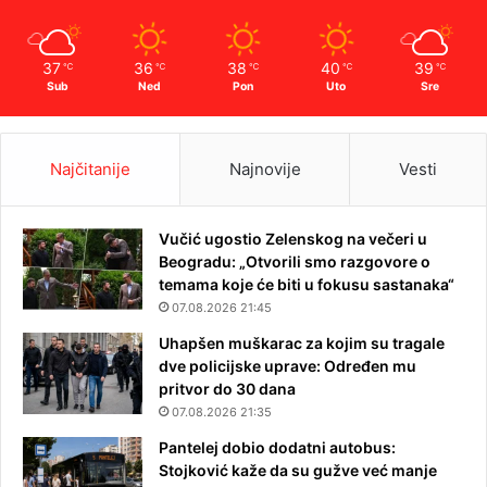
37
36
38
40
39
℃
℃
℃
℃
℃
Sub
Ned
Pon
Uto
Sre
Najčitanije
Najnovije
Vesti
Vučić ugostio Zelenskog na večeri u
Beogradu: „Otvorili smo razgovore o
temama koje će biti u fokusu sastanaka“
07.08.2026 21:45
Uhapšen muškarac za kojim su tragale
dve policijske uprave: Određen mu
pritvor do 30 dana
07.08.2026 21:35
Pantelej dobio dodatni autobus:
Stojković kaže da su gužve već manje