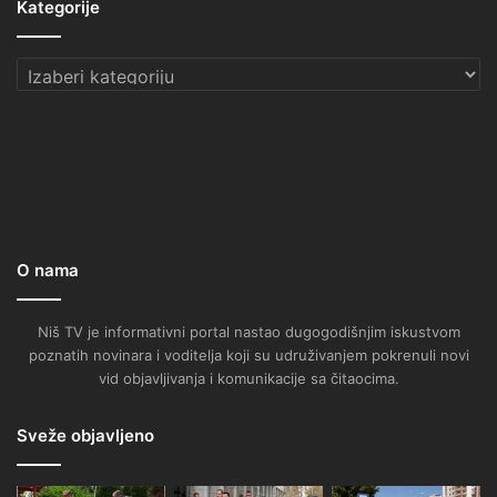
Kategorije
Kategorije
O nama
Niš TV je informativni portal nastao dugogodišnjim iskustvom
poznatih novinara i voditelja koji su udruživanjem pokrenuli novi
vid objavljivanja i komunikacije sa čitaocima.
Sveže objavljeno