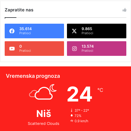
Zapratite nas
35.614
9.865
Pratioci
Pratioci
0
13.574
Pratioci
Pratioci
Vremenska prognoza
24
℃
Niš
37º - 22º
72%
0.9 km/h
Scattered Clouds