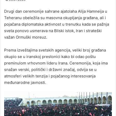
Drugi dan ceremonije sahrane ajatolaha Alija Hamneija u
Teheranu obeležila su masovna okupljanja građana, ali i
pojačana diplomatska aktivnost u trenutku kada se pažnja
sveta ponovo usmerava na Bliski istok, Iran i strateški
važan Ormuški moreuz.
Prema izveštajima svetskih agencija, veliki broj građana
okupio se u iranskoj prestonici kako bi odao poštu
preminulom vrhovnom lideru Irana. Ceremonija, koja ima
snažan verski, politički i državni značaj, odvija se u
atmosferi velikih tenzija i pojačanog interesovanja
međunarodne javnosti.