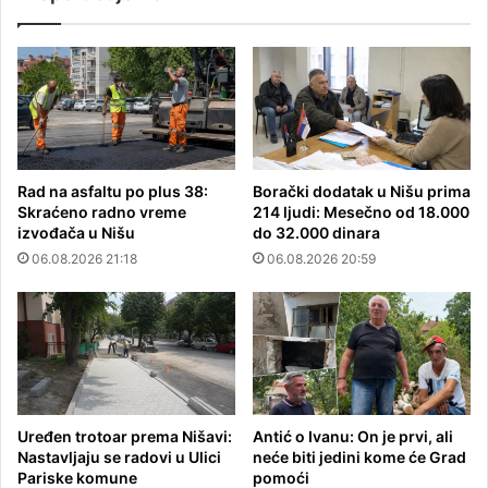
Rad na asfaltu po plus 38:
Borački dodatak u Nišu prima
Skraćeno radno vreme
214 ljudi: Mesečno od 18.000
izvođača u Nišu
do 32.000 dinara
06.08.2026 21:18
06.08.2026 20:59
Uređen trotoar prema Nišavi:
Antić o Ivanu: On je prvi, ali
Nastavljaju se radovi u Ulici
neće biti jedini kome će Grad
Pariske komune
pomoći