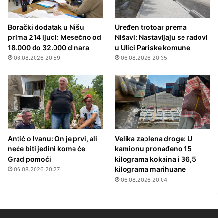
Borački dodatak u Nišu
Uređen trotoar prema
prima 214 ljudi: Mesečno od
Nišavi: Nastavljaju se radovi
18.000 do 32.000 dinara
u Ulici Pariske komune
06.08.2026 20:59
06.08.2026 20:35
Antić o Ivanu: On je prvi, ali
Velika zaplena droge: U
neće biti jedini kome će
kamionu pronađeno 15
Grad pomoći
kilograma kokaina i 36,5
kilograma marihuane
06.08.2026 20:27
06.08.2026 20:04