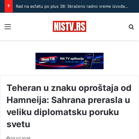
Rad na asfaltu po plus 38: Skraćeno radno vreme izvođača u Nišu
Menu
Pr
Teheran u znaku oproštaja od
Hamneija: Sahrana prerasla u
veliku diplomatsku poruku
svetu
05.07.2026