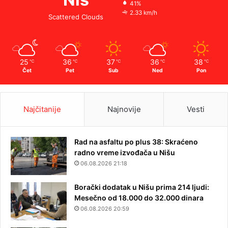
41%
2.33 km/h
Scattered Clouds
25
36
37
36
38
℃
℃
℃
℃
℃
Čet
Pet
Sub
Ned
Pon
Najčitanije
Najnovije
Vesti
Rad na asfaltu po plus 38: Skraćeno
radno vreme izvođača u Nišu
06.08.2026 21:18
Borački dodatak u Nišu prima 214 ljudi:
Mesečno od 18.000 do 32.000 dinara
06.08.2026 20:59