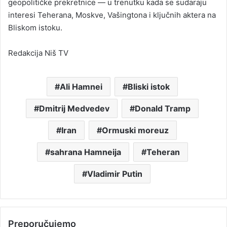
geopolitičke prekretnice — u trenutku kada se sudaraju
interesi Teherana, Moskve, Vašingtona i ključnih aktera na
Bliskom istoku.
Redakcija Niš TV
Ali Hamnei
Bliski istok
Dmitrij Medvedev
Donald Tramp
Iran
Ormuski moreuz
sahrana Hamneija
Teheran
Vladimir Putin
Preporučujemo