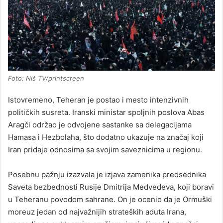
Foto: Niš TV/printscreen
Istovremeno, Teheran je postao i mesto intenzivnih
političkih susreta. Iranski ministar spoljnih poslova Abas
Aragči održao je odvojene sastanke sa delegacijama
Hamasa i Hezbolaha, što dodatno ukazuje na značaj koji
Iran pridaje odnosima sa svojim saveznicima u regionu.
Posebnu pažnju izazvala je izjava zamenika predsednika
Saveta bezbednosti Rusije Dmitrija Medvedeva, koji boravi
u Teheranu povodom sahrane. On je ocenio da je Ormuški
moreuz jedan od najvažnijih strateških aduta Irana,