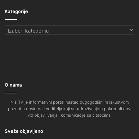
Kategorije
Kategorije
O nama
Niš TV je informativni portal nastao dugogodišnjim iskustvom
poznatih novinara i voditelja koji su udruživanjem pokrenuli novi
vid objavljivanja i komunikacije sa čitaocima.
Sveže objavljeno