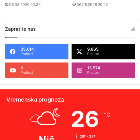
06.08.2026 20:35
06.08.2026 20:27
Zapratite nas
35.614
9.865
Pratioci
Pratioci
0
13.574
Pratioci
Pratioci
Vremenska prognoza
26
℃
Niš
26º - 25º