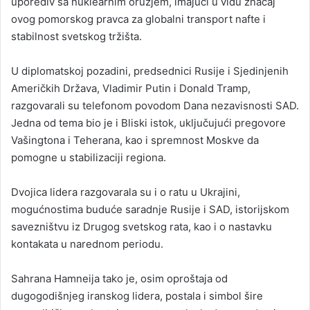
uporediv sa nuklearnim oružjem, imajući u vidu značaj
ovog pomorskog pravca za globalni transport nafte i
stabilnost svetskog tržišta.
U diplomatskoj pozadini, predsednici Rusije i Sjedinjenih
Američkih Država, Vladimir Putin i Donald Tramp,
razgovarali su telefonom povodom Dana nezavisnosti SAD.
Jedna od tema bio je i Bliski istok, uključujući pregovore
Vašingtona i Teherana, kao i spremnost Moskve da
pomogne u stabilizaciji regiona.
Dvojica lidera razgovarala su i o ratu u Ukrajini,
mogućnostima buduće saradnje Rusije i SAD, istorijskom
savezništvu iz Drugog svetskog rata, kao i o nastavku
kontakata u narednom periodu.
Sahrana Hamneija tako je, osim oproštaja od
dugogodišnjeg iranskog lidera, postala i simbol šire