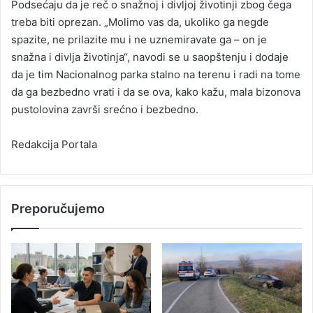
Podsećaju da je reč o snažnoj i divljoj životinji zbog čega
treba biti oprezan. „Molimo vas da, ukoliko ga negde
spazite, ne prilazite mu i ne uznemiravate ga – on je
snažna i divlja životinja“, navodi se u saopštenju i dodaje
da je tim Nacionalnog parka stalno na terenu i radi na tome
da ga bezbedno vrati i da se ova, kako kažu, mala bizonova
pustolovina završi srećno i bezbedno.
Redakcija Portala
Preporučujemo