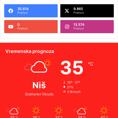
35.614
9.865
Pratioci
Pratioci
0
13.574
Pratioci
Pratioci
Vremenska prognoza
35
℃
Niš
35º - 27º
27%
2.18 km/h
Scattered Clouds
35
36
37
38
40
℃
℃
℃
℃
℃