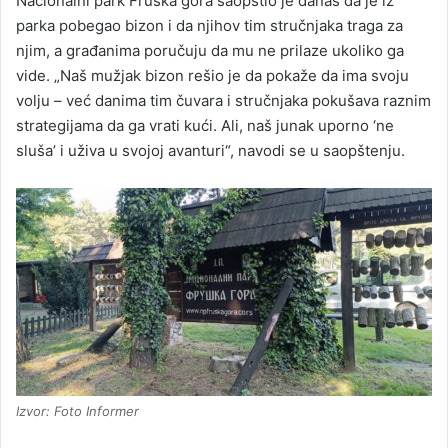
Nacionalni park Fruška gora saopštio je danas da je iz
parka pobegao bizon i da njihov tim stručnjaka traga za
njim, a građanima poručuju da mu ne prilaze ukoliko ga
vide. „Naš mužjak bizon rešio je da pokaže da ima svoju
volju – već danima tim čuvara i stručnjaka pokušava raznim
strategijama da ga vrati kući. Ali, naš junak uporno ‘ne
sluša’ i uživa u svojoj avanturi“, navodi se u saopštenju.
Izvor: Foto Informer