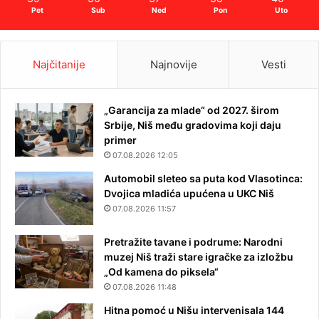
Pet
Sub
Ned
Pon
Uto
Najčitanije
Najnovije
Vesti
„Garancija za mlade“ od 2027. širom
Srbije, Niš među gradovima koji daju
primer
07.08.2026 12:05
Automobil sleteo sa puta kod Vlasotinca:
Dvojica mladića upućena u UKC Niš
07.08.2026 11:57
Pretražite tavane i podrume: Narodni
muzej Niš traži stare igračke za izložbu
„Od kamena do piksela“
07.08.2026 11:48
Hitna pomoć u Nišu intervenisala 144