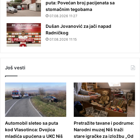
puta: Povećan broj pacijenata sa
stomačnim tegobama
07.08.2026 11:27
Dušan Jovanović za jači napad
Radničkog
07.08.2026 11:15
Još vesti
Automobil sleteo sa puta
Pretražite tavane i podrume:
kod Vlasotinca: Dvojica
Narodni muzej Niš traži
mladića upućena u UKC Niš
stare igračke za izložbu „Od