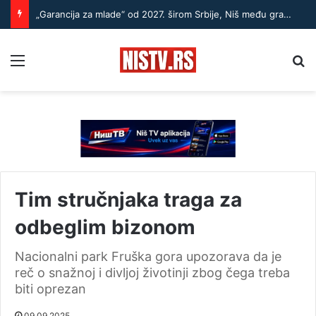
„Garancija za mlade“ od 2027. širom Srbije, Niš među gradovima koji daju primer
Menu
Pr
Tim stručnjaka traga za
odbeglim bizonom
Nacionalni park Fruška gora upozorava da je
reč o snažnoj i divljoj životinji zbog čega treba
biti oprezan
09.09.2025