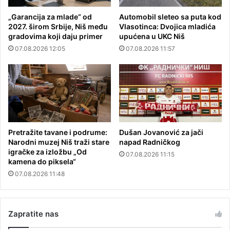
„Garancija za mlade“ od
Automobil sleteo sa puta kod
2027. širom Srbije, Niš među
Vlasotinca: Dvojica mladića
gradovima koji daju primer
upućena u UKC Niš
07.08.2026 12:05
07.08.2026 11:57
Pretražite tavane i podrume:
Dušan Jovanović za jači
Narodni muzej Niš traži stare
napad Radničkog
igračke za izložbu „Od
07.08.2026 11:15
kamena do piksela“
07.08.2026 11:48
Zapratite nas