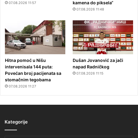
kamena do piksela“
07.08.2026 11:57
07.08.2026 11:48
Hitna pomoć u Nišu
Dušan Jovanović za jači
intervenisala 144 puta:
napad Radničkog
Povećan broj pacijenata sa
07.08.2026 11:15
stomačnim tegobama
07.08.2026 11:27
Kategorije