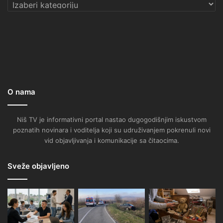
Kategorije
O nama
Niš TV je informativni portal nastao dugogodišnjim iskustvom
poznatih novinara i voditelja koji su udruživanjem pokrenuli novi
vid objavljivanja i komunikacije sa čitaocima.
Sveže objavljeno