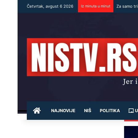
Četvrtak, avgust 6 2026
Iz minuta u minut
POČETNA
NAJNOVIJE
NIŠ
POLITIKA
U