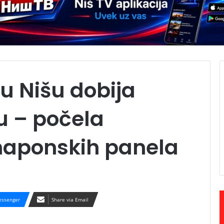
 u Nišu dobija
u – počela
onaponskih panela
ssenger
Share via Email