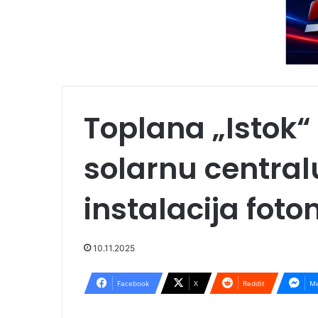
Toplana „Istok“
solarnu central
instalacija fot
10.11.2025
Facebook
X
Reddit
Me