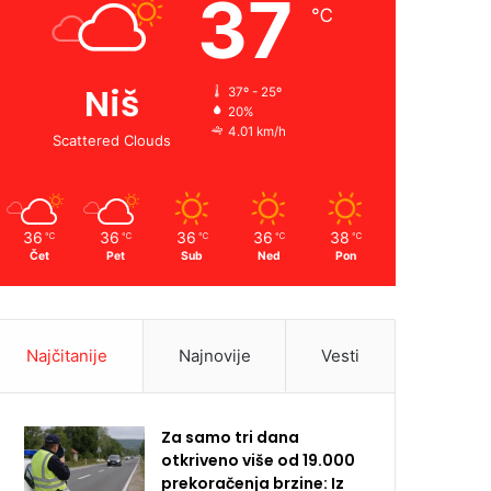
37
℃
Niš
37º - 25º
20%
4.01 km/h
Scattered Clouds
36
36
36
36
38
℃
℃
℃
℃
℃
Čet
Pet
Sub
Ned
Pon
Najčitanije
Najnovije
Vesti
Za samo tri dana
otkriveno više od 19.000
prekoračenja brzine: Iz