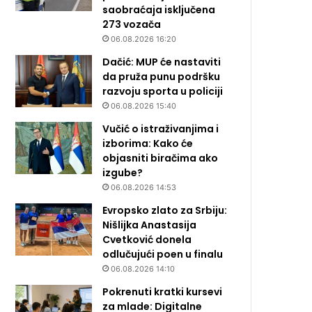
saobraćaja isključena
273 vozača
06.08.2026 16:20
Dačić: MUP će nastaviti
da pruža punu podršku
razvoju sporta u policiji
06.08.2026 15:40
Vučić o istraživanjima i
izborima: Kako će
objasniti biračima ako
izgube?
06.08.2026 14:53
Evropsko zlato za Srbiju:
Nišlijka Anastasija
Cvetković donela
odlučujući poen u finalu
06.08.2026 14:10
Pokrenuti kratki kursevi
za mlade: Digitalne