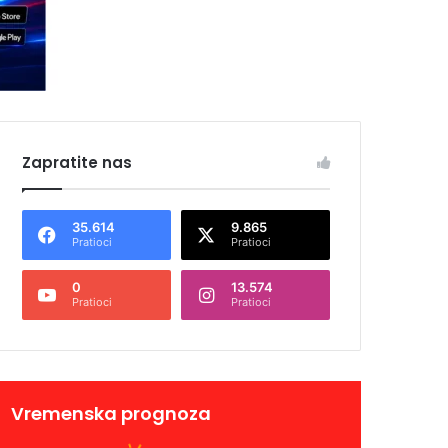
Zapratite nas
35.614
9.865
Pratioci
Pratioci
0
13.574
Pratioci
Pratioci
Vremenska prognoza