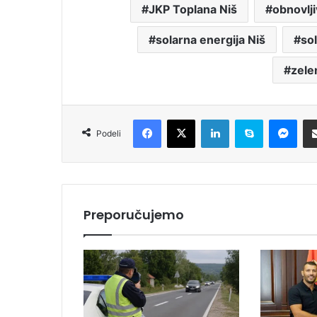
JKP Toplana Niš
obnovlji
solarna energija Niš
sol
zelen
Facebook
X
LinkedIn
Skype
Messenger
Podeli
Preporučujemo