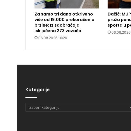
Za samo tri dana otkriveno
Dačić: MUP
više od 19.000 prekoračenja
pruža punu
brzine: Iz saobraćaja
sporta u po
isključena 273 vozača
06.08.2026
06.08.2026 16:20
Kategorije
Kategorije