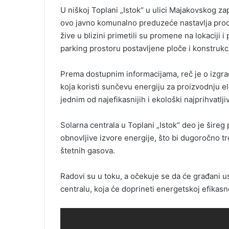
U niškoj Toplani „Istok“ u ulici Majakovskog za
ovo javno komunalno preduzeće nastavlja proce
žive u blizini primetili su promene na lokaciji 
parking prostoru postavljene ploče i konstrukc
Prema dostupnim informacijama, reč je o izgra
koja koristi sunčevu energiju za proizvodnju el
jednim od najefikasnijih i ekološki najprihvatlj
Solarna centrala u Toplani „Istok“ deo je šireg
obnovljive izvore energije, što bi dugoročno tr
štetnih gasova.
Radovi su u toku, a očekuje se da će građani 
centralu, koja će doprineti energetskoj efikasn