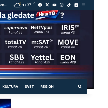
℃
37
Facebook
X
YouTube
Instagram
TikTok
Instagram
Sidebar
Za samo tri dana otkriveno više od 19.000 prekoračenja brzine: Iz saobraćaja isključena 273 vozača
Niš
Pretraži
KULTURA
SVET
REGION