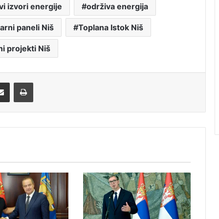
vi izvori energije
održiva energija
arni paneli Niš
Toplana Istok Niš
i projekti Niš
Share via Email
Print