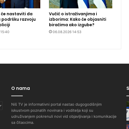
 će nastaviti da
Vučić o istraživanjima i
 podršku razvoju
izborima: Kako će objasniti
liciji
biračima ako izgube?
 15:40
06.08.2026 14:53
O nama
S
Niš TV je informativni portal nastao dugogodišnjim
iskustvom poznatih novinara i voditelja koji su
udruživanjem pokrenuli novi vid objavljivanja i komunikacije
sa čitaocima.