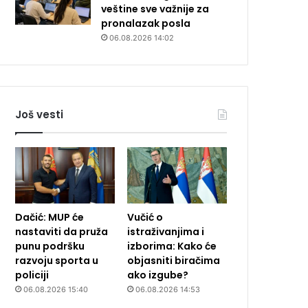
veštine sve važnije za
pronalazak posla
06.08.2026 14:02
Još vesti
Dačić: MUP će
Vučić o
nastaviti da pruža
istraživanjima i
punu podršku
izborima: Kako će
razvoju sporta u
objasniti biračima
policiji
ako izgube?
06.08.2026 15:40
06.08.2026 14:53