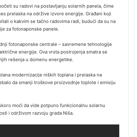
početi su radovi na postavljanju solarnih panela, čime
s prelaska na održive izvore energije. Građani koji
i pitali o kakvim se tačno radovima radi, budući da su na
ije za fotonaponske panele.
dnji fotonaponske centrale – savremene tehnologije
ektrične energije. Ova vrsta postrojenja smatra se
ivijih rešenja u domenu energetike.
 plana modernizacije niških toplana i prelaska na
ebalo da smanji troškove proizvodnje toplote i emisiju
uskoro moći da vide potpuno funkcionalnu solarnu
osti i održivom razvoju grada Niša.