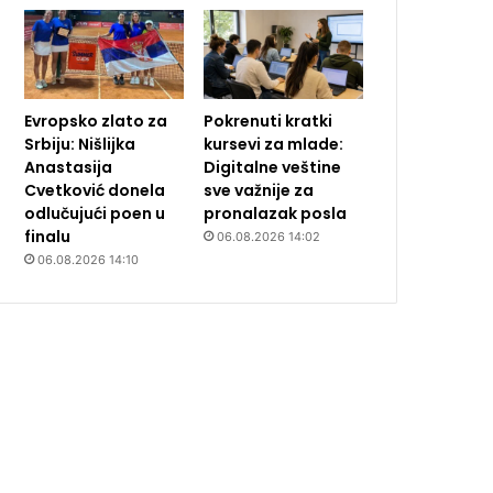
Evropsko zlato za
Pokrenuti kratki
Srbiju: Nišlijka
kursevi za mlade:
Anastasija
Digitalne veštine
Cvetković donela
sve važnije za
odlučujući poen u
pronalazak posla
finalu
06.08.2026 14:02
06.08.2026 14:10