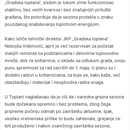
„Gradska toplana“, sistem je tokom zime funkcionisao
stabilno, bez većih kvarova i bez značajnijih pritužbi
građana, što potvrđuje da je sezona protekla u znaku
pouzdanog snabdevanja toplotnom energijom.
Kako ističe tehnički direktor JKP „Gradska toplana“
Nebojša Videnović, april je već rezervisan za početak
manjih remonta na podstanicama i delovima toplovodne
mreže, dok će kotlarnice, u skladu sa odlukom grada, svoju
punu spremnost za rad završiti do 1. maja. U planu su i
dodatni radovi u kotlarnicama, za koje se, kako kaže, već
obezbeđuju i materijal i neophodna radna snaga.
U Toplani naglašavaju da je cilj da i naredna grejna sezona
bude dočekana spremno i bez problema, zbog čega
pripreme počinju odmah po završetku aktuelne. Ipak,
ukoliko vremenske prilike to budu zahtevale, grejanje će
biti produženo i nakon zvaničnog završetka sezone,