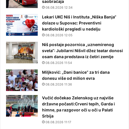
saobraćaja
08.08.2026 12:34
Lekari UKC Niš i Instituta „Niška Banja“
dolaze u Supovac: Preventivni
kardiološki pregledi u nedelju
08.08.2026 12:05
Niš postaje pozornica „uznemirenog
sveta“: Jubilarni Nišvil džez teatar donosi
osam dana predstava iz četiri zemlje
08.08.2026 11:54
Miljković: „Dani banice“ za tri dana
donesu više od milion evra
08.08.2026 11:36
Vučić dočekao Zelenskog uz najviše
državne počasti:Crveni tepih, Garda i
himne, pa razgovor oči u oči u Palati
Srbija
08.08.2026 11:17