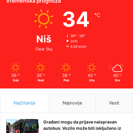
Vremenska prognoza
34
℃
Niš
36º - 26º
34%
6.59 km/h
Clear Sky
36
36
38
40
40
℃
℃
℃
℃
℃
Sub
Ned
Pon
Uto
Sre
Najčitanije
Najnovije
Vesti
Građani mogu da prijave neispravan
autobus: Vozilo može biti isključeno iz