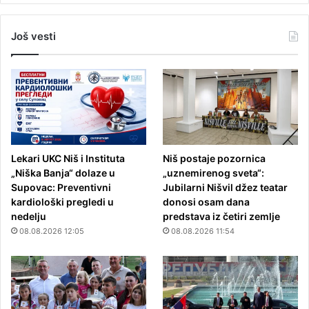
Još vesti
Lekari UKC Niš i Instituta
Niš postaje pozornica
„Niška Banja“ dolaze u
„uznemirenog sveta“:
Supovac: Preventivni
Jubilarni Nišvil džez teatar
kardiološki pregledi u
donosi osam dana
nedelju
predstava iz četiri zemlje
08.08.2026 12:05
08.08.2026 11:54