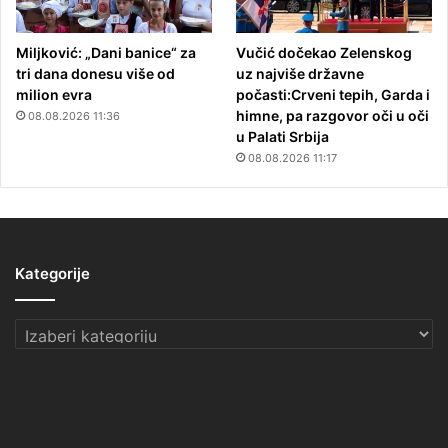
Miljković: „Dani banice“ za
Vučić dočekao Zelenskog
tri dana donesu više od
uz najviše državne
milion evra
počasti:Crveni tepih, Garda i
himne, pa razgovor oči u oči
08.08.2026 11:36
u Palati Srbija
08.08.2026 11:17
Kategorije
Kategorije