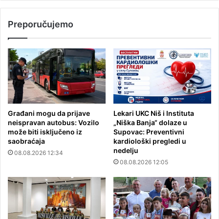
Preporučujemo
Građani mogu da prijave
Lekari UKC Niš i Instituta
neispravan autobus: Vozilo
„Niška Banja“ dolaze u
može biti isključeno iz
Supovac: Preventivni
saobraćaja
kardiološki pregledi u
nedelju
08.08.2026 12:34
08.08.2026 12:05