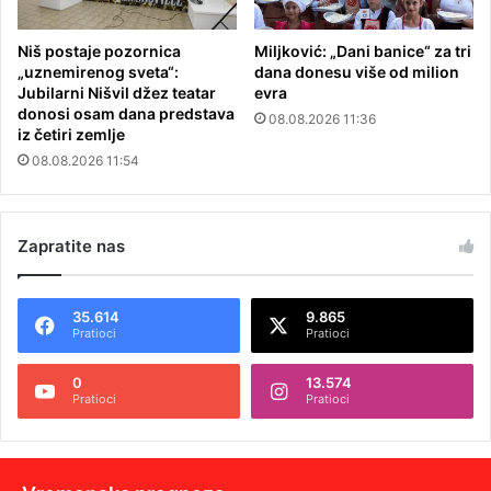
Niš postaje pozornica
Miljković: „Dani banice“ za tri
„uznemirenog sveta“:
dana donesu više od milion
Jubilarni Nišvil džez teatar
evra
donosi osam dana predstava
08.08.2026 11:36
iz četiri zemlje
08.08.2026 11:54
Zapratite nas
35.614
9.865
Pratioci
Pratioci
0
13.574
Pratioci
Pratioci