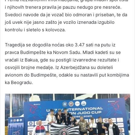
i njihovih trenera pravila je pauzu nedugo pre nesreće.
Svedoci navode da je vozač bio odmoran i priseban, te da
još uvek nije jasno zašto je vozilo iznenada izgubilo
kontrolu i sletelo s kolovoza.
Tragedija se dogodila noćas oko 3.47 sati na putu iz
pravca Budimpešte ka Novom Sadu. Mladi kadeti su se
vraćali iz Bakua, gde su postigli izvanredne rezultate i
osvojili brojne medalje. Iz Azerbejdžana su doleteli
avionom do Budimpešte, odakle su nastavili put kombijima
ka Beogradu.