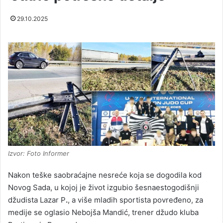
29.10.2025
Izvor: Foto Informer
Nakon teške saobraćajne nesreće koja se dogodila kod
Novog Sada, u kojoj je život izgubio šesnaestogodišnji
džudista Lazar P
.
, a više mladih sportista povređeno, za
medije se oglasio Nebojša Mandić, trener džudo kluba