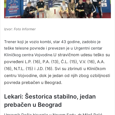
Izvor: Foto Informer
Trener koji je vozio kombi, star 43 godine, zadobio je
teške telesne povrede i prevezen je u Urgentni centar
U stravičnom udesu teško su
Kliničkog centra Vojvodine.
povređeni L.P. (16), P.A. (13), Ć.L. (15), V.V. (16), A.A.
(16), N.T.L. (15)
i
J.D. (16)
. Svi su zbrinuti u
Kliničkom
centru Vojvodine
, dok je jedan od njih zbog ozbiljnosti
povreda prebačen u Beograd.
Lekari: Šestorica stabilno, jedan
prebačen u Beograd
Upravnik Dečje hirurgije u Novom Sadu, dr Miloš Pajić,