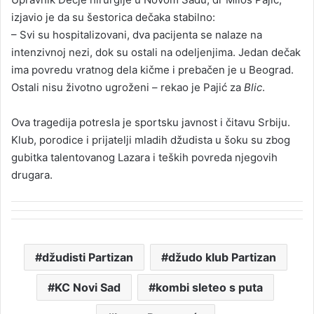
izjavio je da su šestorica dečaka stabilno:
– Svi su hospitalizovani, dva pacijenta se nalaze na
intenzivnoj nezi, dok su ostali na odeljenjima. Jedan dečak
ima povredu vratnog dela kičme i prebačen je u Beograd.
Ostali nisu životno ugroženi – rekao je Pajić za
Blic
.
Ova tragedija potresla je sportsku javnost i čitavu Srbiju.
Klub, porodice i prijatelji mladih džudista u šoku su zbog
gubitka talentovanog Lazara i teških povreda njegovih
drugara.
džudisti Partizan
džudo klub Partizan
KC Novi Sad
kombi sleteo s puta