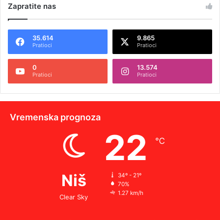
Zapratite nas
35.614
9.865
Pratioci
Pratioci
0
13.574
Pratioci
Pratioci
Vremenska prognoza
22
℃
Niš
34º - 21º
70%
1.27 km/h
Clear Sky