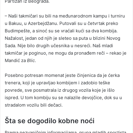
Partizan iz Beograda.
– Naši takmičari su bili na međunarodnom kampu i turniru
u Bakuu, u Azerbejdžanu. Putovali su u četvrtak preko
Budimpešte, a sinoć su se vraćali kući sa dva kombija.
Nažalost, jedan od njih je sleteo sa puta u blizini Novog
Sada. Nije bilo drugih učesnika u nesreći. Naš mladi
takmičar je poginuo, ne mogu da pronađem reči – rekao je
Mandić za
Blic
.
Posebno potresan momenat jeste činjenica da je ćerka
trenera, koji je upravljao kombijem i zadobio teške
povrede, sve posmatrala iz drugog vozila koje je išlo
ispred. U tom kombiju su se nalazile devojčice, dok su u
stradalom vozilu bili dečaci.
Šta se dogodilo kobne noći
Prema nezvaničnim informacijama, grupa mladih sportista