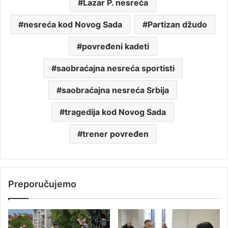
Lazar P. nesreća
nesreća kod Novog Sada
Partizan džudo
povređeni kadeti
saobraćajna nesreća sportisti
saobraćajna nesreća Srbija
tragedija kod Novog Sada
trener povređen
Preporučujemo