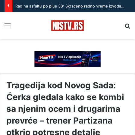
Rad na asfaltu po plus 38: Skraćeno radno vreme izvođača u Nišu
Menu
Pr
Tragedija kod Novog Sada:
Ćerka gledala kako se kombi
sa njenim ocem i drugarima
prevrće – trener Partizana
otkrio potresne detalje