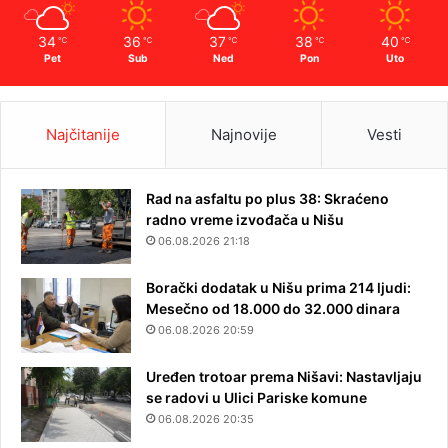
34
36
37
38
40
℃
℃
℃
℃
℃
Pet
Sub
Ned
Pon
Uto
Najčitanije
Najnovije
Vesti
Rad na asfaltu po plus 38: Skraćeno
radno vreme izvođača u Nišu
06.08.2026 21:18
Borački dodatak u Nišu prima 214 ljudi:
Mesečno od 18.000 do 32.000 dinara
06.08.2026 20:59
Uređen trotoar prema Nišavi: Nastavljaju
se radovi u Ulici Pariske komune
06.08.2026 20:35