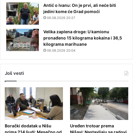
Antić o Ivanu: On je prvi, ali neće biti
jedini kome će Grad pomoći
06.08.2026 20:27
Velika zaplena droge: U kamionu
pronađeno 15 kilograma kokaina i 36,5
kilograma marihuane
06.08.2026 20:04
Još vesti
Borački dodatak u Nišu
Uređen trotoar prema
prima 214 ljudi: Mesečno od
Nišavi: Nastavljaju se radovi