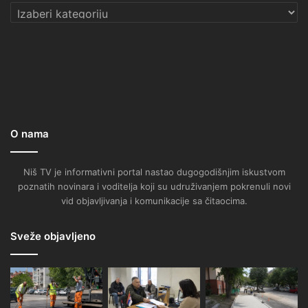
Kategorije
O nama
Niš TV je informativni portal nastao dugogodišnjim iskustvom
poznatih novinara i voditelja koji su udruživanjem pokrenuli novi
vid objavljivanja i komunikacije sa čitaocima.
Sveže objavljeno