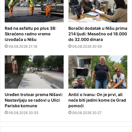
Rad na asfaltu po plus 38:
Borački dodatak u Nišu prima
Skraćeno radno vreme
214 ljudi: Mesečno od 18.000
izvođača u Nišu
do 32.000 dinara
06.08.2026 21:18
06.08.2026 20:59
Uređen trotoar prema Nišavi:
Antić o Ivanu: On je prvi, ali
Nastavljaju se radovi u Ulici
neće biti jedini kome će Grad
Pariske komune
pomoći
06.08.2026 20:35
06.08.2026 20:27