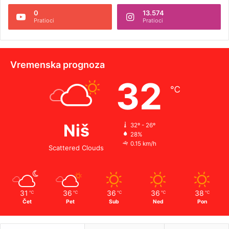
0
13.574
Pratioci
Pratioci
Vremenska prognoza
32
℃
Niš
32º - 26º
28%
0.15 km/h
Scattered Clouds
31
36
36
36
38
℃
℃
℃
℃
℃
Čet
Pet
Sub
Ned
Pon