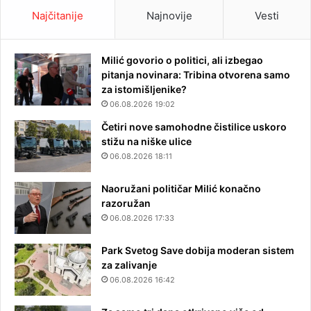
Najčitanije
Najnovije
Vesti
Milić govorio o politici, ali izbegao
pitanja novinara: Tribina otvorena samo
za istomišljenike?
06.08.2026 19:02
Četiri nove samohodne čistilice uskoro
stižu na niške ulice
06.08.2026 18:11
Naoružani političar Milić konačno
razoružan
06.08.2026 17:33
Park Svetog Save dobija moderan sistem
za zalivanje
06.08.2026 16:42