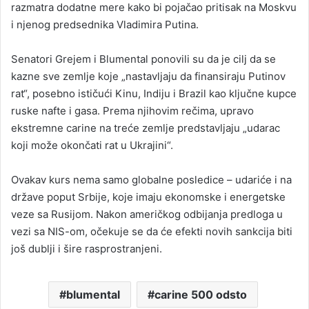
razmatra dodatne mere kako bi pojačao pritisak na Moskvu
i njenog predsednika Vladimira Putina.
Senatori Grejem i Blumental ponovili su da je cilj da se
kazne sve zemlje koje „nastavljaju da finansiraju Putinov
rat“, posebno ističući Kinu, Indiju i Brazil kao ključne kupce
ruske nafte i gasa. Prema njihovim rečima, upravo
ekstremne carine na treće zemlje predstavljaju „udarac
koji može okončati rat u Ukrajini“.
Ovakav kurs nema samo globalne posledice – udariće i na
države poput Srbije, koje imaju ekonomske i energetske
veze sa Rusijom. Nakon američkog odbijanja predloga u
vezi sa NIS-om, očekuje se da će efekti novih sankcija biti
još dublji i šire rasprostranjeni.
blumental
carine 500 odsto