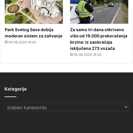
Park Svetog Save dobija
Za samo tri dana otkriveno
moderan sistem za zalivanje
više od 19.000 prekoračenja
brzine: Iz saobraćaja
06.08.2026 16:42
isključena 273 vozača
06.08.2026 16:20
Kategorije
Kategorije