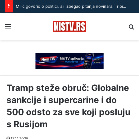
Milić govorio o politici, ali izbegao pitanja novinara: Tribina otvorena samo za istomišljenike?
Menu
Pr
Tramp steže obruč: Globalne
sankcije i supercarine i do
500 odsto za sve koji posluju
s Rusijom
17.11.2025