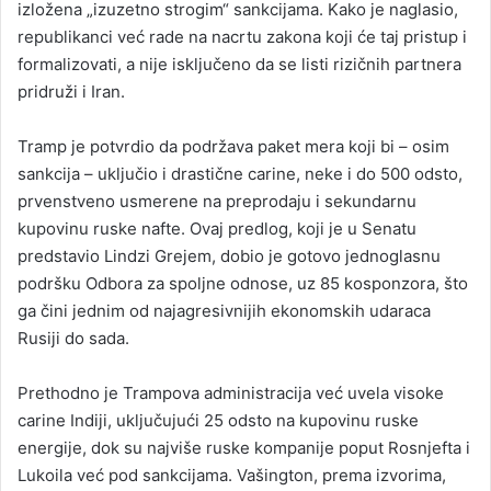
izložena „izuzetno strogim“ sankcijama. Kako je naglasio,
republikanci već rade na nacrtu zakona koji će taj pristup i
formalizovati, a nije isključeno da se listi rizičnih partnera
pridruži i Iran.
Tramp je potvrdio da podržava paket mera koji bi – osim
sankcija – uključio i drastične carine, neke i do 500 odsto,
prvenstveno usmerene na preprodaju i sekundarnu
kupovinu ruske nafte. Ovaj predlog, koji je u Senatu
predstavio Lindzi Grejem, dobio je gotovo jednoglasnu
podršku Odbora za spoljne odnose, uz 85 kosponzora, što
ga čini jednim od najagresivnijih ekonomskih udaraca
Rusiji do sada.
Prethodno je Trampova administracija već uvela visoke
carine Indiji, uključujući 25 odsto na kupovinu ruske
energije, dok su najviše ruske kompanije poput Rosnjefta i
Lukoila već pod sankcijama. Vašington, prema izvorima,