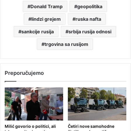
Donald Tramp
geopolitika
lindzi grejem
ruska nafta
sankcije rusija
srbija rusija odnosi
trgovina sa rusijom
Preporučujemo
Milić govorio o politici, ali
Četiri nove samohodne