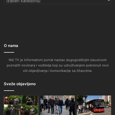
O nama
Niš TV je informativni portal nastao dugogodišnjim iskustvom
poznatih novinara i voditelja koji su udruživanjem pokrenuli novi
vid objavljivanja i komunikacije sa čitaocima.
Sveže objavljeno