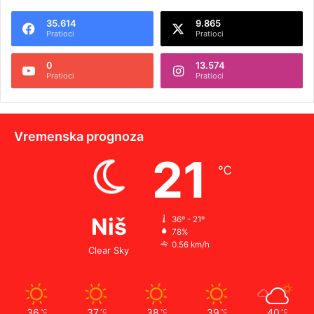
35.614
9.865
Pratioci
Pratioci
0
13.574
Pratioci
Pratioci
Vremenska prognoza
21
℃
Niš
36º - 21º
78%
0.56 km/h
Clear Sky
36
37
38
39
40
℃
℃
℃
℃
℃