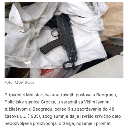
Foto: MUP Srbije
Pripadnici Ministarstva unutrašnjih poslova u Beogradu,
Policijske stanice Grocka, u saradnji sa Višim javnim
tužilaštvom u Beogradu, odredili su zadržavanje do 48
časova I. J. (1985), zbog sumnje da je izvršio krivično delo
nedozvoljena proizvodnja, držanje, nošenje i promet