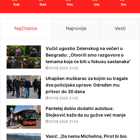
Sub
Ned
Pon
Uto
Sre
Najčitanije
Najnovije
Vesti
Vučić ugostio Zelenskog na večeri u
Beogradu: „Otvorili smo razgovore o
temama koje će biti u fokusu sastanaka“
07.08.2026 21:45
Uhapšen muškarac za kojim su tragale
dve policijske uprave: Određen mu
pritvor do 30 dana
07.08.2026 21:35
Pantelej dobio dodatni autobus:
Stojković kaže da su gužve već manje
07.08.2026 21:24
Vasić: „Da nema Michelina, Pirot bi bio