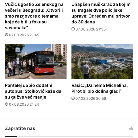
Vučić ugostio Zelenskog na
Uhapšen muškarac za kojim
večeri u Beogradu: „Otvorili
su tragale dve policijske
smo razgovore o temama
uprave: Određen mu pritvor
koje će biti u fokusu
do 30 dana
sastanaka“
07.08.2026 21:35
07.08.2026 21:45
Pantelej dobio dodatni
Vasić: „Da nema Michelina,
autobus: Stojković kaže da
Pirot bi bio dolina gladi“
su gužve već manje
07.08.2026 20:59
07.08.2026 21:24
Zapratite nas