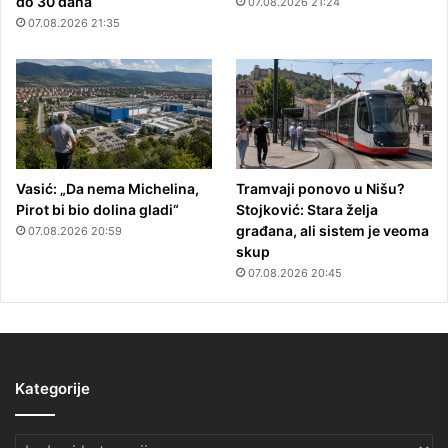
do 30 dana
07.08.2026 21:24
07.08.2026 21:35
Vasić: „Da nema Michelina,
Tramvaji ponovo u Nišu?
Pirot bi bio dolina gladi“
Stojković: Stara želja
građana, ali sistem je veoma
07.08.2026 20:59
skup
07.08.2026 20:45
Kategorije
Kategorije