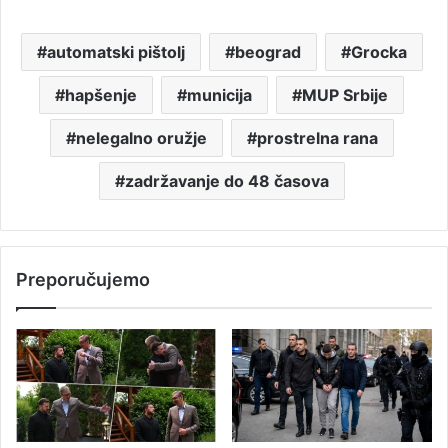
automatski pištolj
beograd
Grocka
hapšenje
municija
MUP Srbije
nelegalno oružje
prostrelna rana
zadržavanje do 48 časova
Preporučujemo