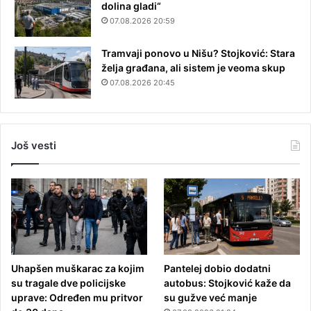
dolina gladi“
07.08.2026 20:59
Tramvaji ponovo u Nišu? Stojković: Stara
želja građana, ali sistem je veoma skup
07.08.2026 20:45
Još vesti
Uhapšen muškarac za kojim
Pantelej dobio dodatni
su tragale dve policijske
autobus: Stojković kaže da
uprave: Određen mu pritvor
su gužve već manje