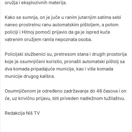
oružja i eksplozivnih materija.
Kako se sumnja, on je juče u ranim jutarnjim satima sebi
naneo prostrelnu ranu automatskim pištoljem, a potom
policiji i Hitnoj pomoći prijavio da ga je ispred kuće
vatrenim oružjem ranila nepoznata osoba.
Policijski službenici su, pretresom stana i drugih prostorija
koje je osumnjičeni koristio, pronašli automatski pištolj sa
dva komada pripadajuće municije, kao i više komada
municije drugog kalibra.
Osumnjičenom je određeno zadržavanje do 48 časova i on
će, uz krivičnu prijavu, biti priveden nadležnom tužilaštvu.
Redakcija Niš TV