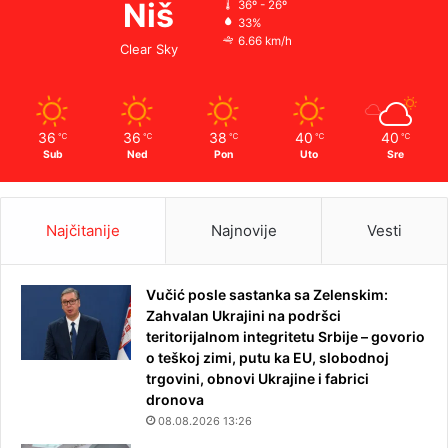
Niš
36º - 26º
33%
6.66 km/h
Clear Sky
36
36
38
40
40
℃
℃
℃
℃
℃
Sub
Ned
Pon
Uto
Sre
Najčitanije
Najnovije
Vesti
Vučić posle sastanka sa Zelenskim:
Zahvalan Ukrajini na podršci
teritorijalnom integritetu Srbije – govorio
o teškoj zimi, putu ka EU, slobodnoj
trgovini, obnovi Ukrajine i fabrici
dronova
08.08.2026 13:26