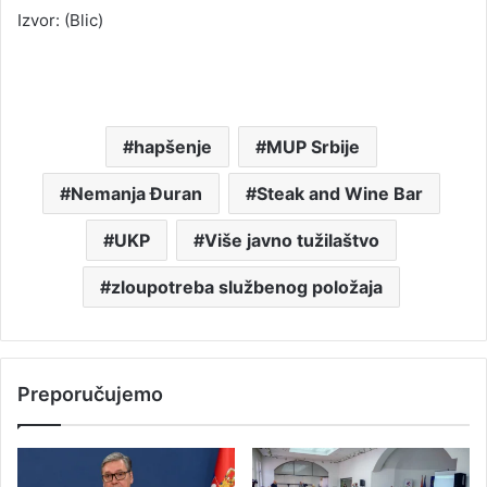
Izvor: (Blic)
hapšenje
MUP Srbije
Nemanja Đuran
Steak and Wine Bar
UKP
Više javno tužilaštvo
zloupotreba službenog položaja
Preporučujemo