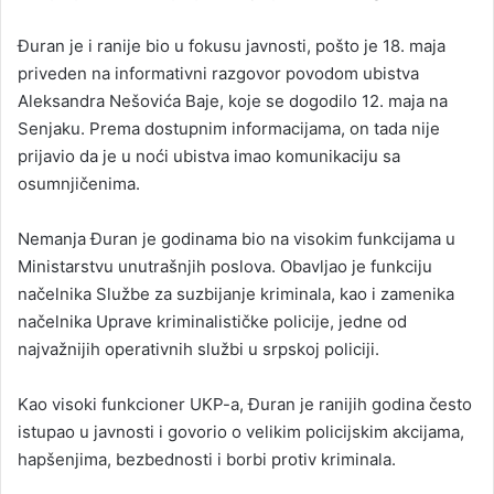
Đuran je i ranije bio u fokusu javnosti, pošto je 18. maja
priveden na informativni razgovor povodom ubistva
Aleksandra Nešovića Baje, koje se dogodilo 12. maja na
Senjaku. Prema dostupnim informacijama, on tada nije
prijavio da je u noći ubistva imao komunikaciju sa
osumnjičenima.
Nemanja Đuran je godinama bio na visokim funkcijama u
Ministarstvu unutrašnjih poslova. Obavljao je funkciju
načelnika Službe za suzbijanje kriminala, kao i zamenika
načelnika Uprave kriminalističke policije, jedne od
najvažnijih operativnih službi u srpskoj policiji.
Kao visoki funkcioner UKP-a, Đuran je ranijih godina često
istupao u javnosti i govorio o velikim policijskim akcijama,
hapšenjima, bezbednosti i borbi protiv kriminala.