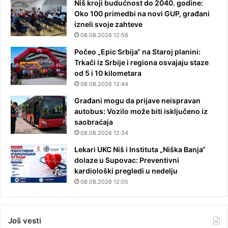
Niš kroji budućnost do 2040. godine:
Oko 100 primedbi na novi GUP, građani
izneli svoje zahteve
08.08.2026 12:56
Počeo „Epic Srbija“ na Staroj planini:
Trkači iz Srbije i regiona osvajaju staze
od 5 i 10 kilometara
08.08.2026 12:44
Građani mogu da prijave neispravan
autobus: Vozilo može biti isključeno iz
saobraćaja
08.08.2026 12:34
Lekari UKC Niš i Instituta „Niška Banja“
dolaze u Supovac: Preventivni
kardiološki pregledi u nedelju
08.08.2026 12:05
Još vesti