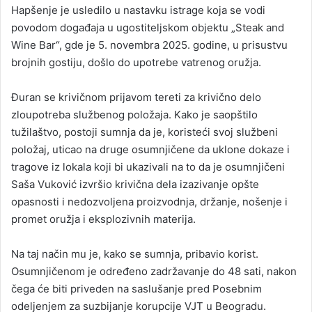
Hapšenje je usledilo u nastavku istrage koja se vodi
povodom događaja u ugostiteljskom objektu „Steak and
Wine Bar“, gde je 5. novembra 2025. godine, u prisustvu
brojnih gostiju, došlo do upotrebe vatrenog oružja.
Đuran se krivičnom prijavom tereti za krivično delo
zloupotreba službenog položaja. Kako je saopštilo
tužilaštvo, postoji sumnja da je, koristeći svoj službeni
položaj, uticao na druge osumnjičene da uklone dokaze i
tragove iz lokala koji bi ukazivali na to da je osumnjičeni
Saša Vuković izvršio krivična dela izazivanje opšte
opasnosti i nedozvoljena proizvodnja, držanje, nošenje i
promet oružja i eksplozivnih materija.
Na taj način mu je, kako se sumnja, pribavio korist.
Osumnjičenom je određeno zadržavanje do 48 sati, nakon
čega će biti priveden na saslušanje pred Posebnim
odeljenjem za suzbijanje korupcije VJT u Beogradu.