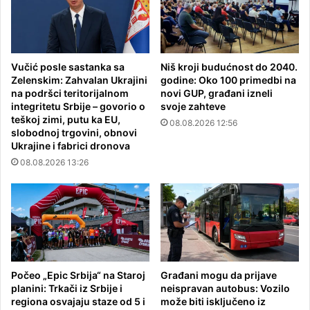
Vučić posle sastanka sa
Niš kroji budućnost do 2040.
Zelenskim: Zahvalan Ukrajini
godine: Oko 100 primedbi na
na podršci teritorijalnom
novi GUP, građani izneli
integritetu Srbije – govorio o
svoje zahteve
teškoj zimi, putu ka EU,
08.08.2026 12:56
slobodnoj trgovini, obnovi
Ukrajine i fabrici dronova
08.08.2026 13:26
Počeo „Epic Srbija“ na Staroj
Građani mogu da prijave
planini: Trkači iz Srbije i
neispravan autobus: Vozilo
regiona osvajaju staze od 5 i
može biti isključeno iz