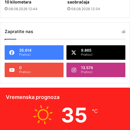
10 kilometara
saobraćaja
08.08.2026 12:44
08.08.2026 12:34
Zapratite nas
35.614
9.865
Pratioci
Pratioci
0
13.574
Pratioci
Pratioci
Vremenska prognoza
35
℃