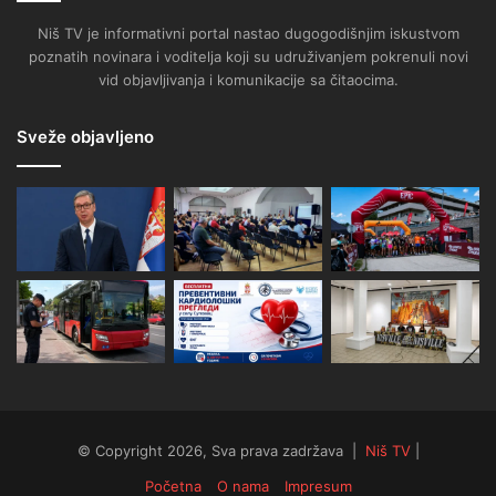
Niš TV je informativni portal nastao dugogodišnjim iskustvom
poznatih novinara i voditelja koji su udruživanjem pokrenuli novi
vid objavljivanja i komunikacije sa čitaocima.
Sveže objavljeno
© Copyright 2026, Sva prava zadržava |
Niš TV
|
Početna
O nama
Impresum