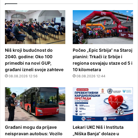
Niš kroji budućnost do
Počeo „Epic Srbija“ na Staroj
2040. godine: Oko 100
planini: Trkači iz Srbije i
primedbi na novi GUP,
regiona osvajaju staze od 5 i
građani izneli svoje zahteve
10 kilometara
08.08.2026 12:56
08.08.2026 12:44
Građani mogu da prijave
Lekari UKC Niš i Instituta
neispravan autobus: Vozilo
„Niška Banja“ dolaze u