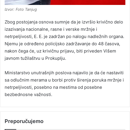
Izvor: Foto Tanjug
Zbog postojanja osnova sumnje da je izvršio krivično delo
izazivanja nacionalne, rasne i verske mržnje i
netrpeljivosti, E. E. je zadržan po nalogu nadležnih organa.
Njemu je određeno policijsko zadržavanje do 48 časova,
nakon čega će, uz krivičnu prijavu, biti priveden Višem
javnom tužilaštvu u Prokuplju.
Ministarstvo unutrašnjih poslova najavilo je da će nastaviti
sa odlučnim merama u borbi protiv širenja poruka mržnje i
netrpeljivosti, posebno na mestima od posebne
bezbednosne važnosti.
Preporučujemo