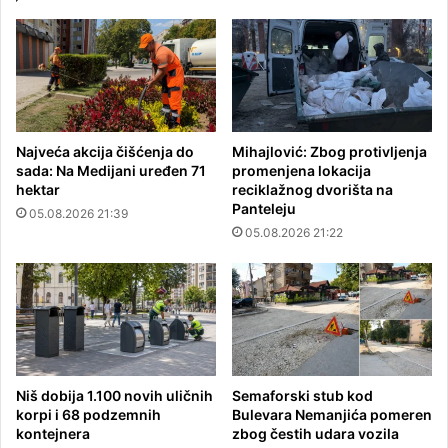
Najveća akcija čišćenja do
Mihajlović: Zbog protivljenja
sada: Na Medijani uređen 71
promenjena lokacija
hektar
reciklažnog dvorišta na
Panteleju
05.08.2026 21:39
05.08.2026 21:22
Niš dobija 1.100 novih uličnih
Semaforski stub kod
korpi i 68 podzemnih
Bulevara Nemanjića pomeren
kontejnera
zbog čestih udara vozila