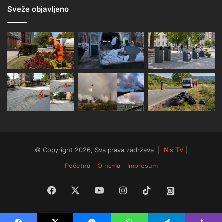
Sveže objavljeno
© Copyright 2026, Sva prava zadržava |
Niš TV
|
Početna
O nama
Impresum
Facebook
X
YouTube
Instagram
TikTok
Instagram