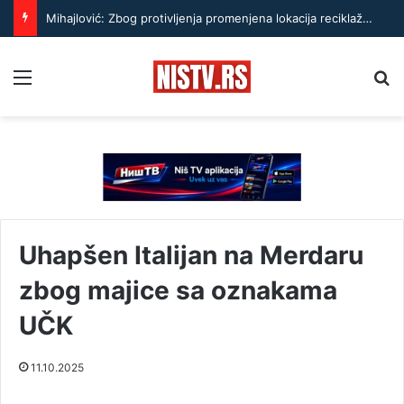
Mihajlović: Zbog protivljenja promenjena lokacija reciklažnog dvorišta na Panteleju
Menu
Pr
Uhapšen Italijan na Merdaru
zbog majice sa oznakama
UČK
11.10.2025