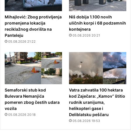
Mihajlović: Zbog protivljenja
Niš dobija 1.100 novih
promenjena lokacija
uličnih korpi i 68 podzemnih
reciklažnog dvorišta na
kontejnera
Panteleju
05.08.2026 20:21
05.08.2026 21:22
Semaforski stub kod
Vatra zahvatila 100 hektara
Bulevara Nemanjića
kod Zaječara: „Kamov“ štitio
pomeren zbog čestih udara
rudnik uranijuma,
vozila
helikopteri gase i
Deliblatsku peščaru
05.08.2026 20:18
05.08.2026 19:53