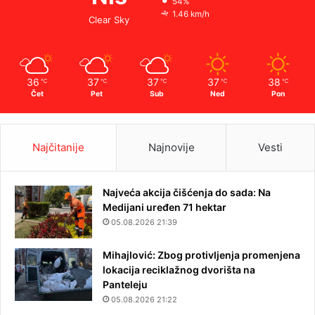
54%
1.46 km/h
Clear Sky
36
37
37
37
38
℃
℃
℃
℃
℃
Čet
Pet
Sub
Ned
Pon
Najčitanije
Najnovije
Vesti
Najveća akcija čišćenja do sada: Na
Medijani uređen 71 hektar
05.08.2026 21:39
Mihajlović: Zbog protivljenja promenjena
lokacija reciklažnog dvorišta na
Panteleju
05.08.2026 21:22