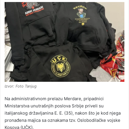
Izvor: Foto Tanjug
Na administrativnom prelazu Merdare, pripadnici
Ministarstva unutrašnjih poslova Srbije priveli su
italijanskog državljanina E. E. (35), nakon što je kod njega
pronađena majica sa oznakama tzv. Oslobodilačke vojske
Kosova (UČK).