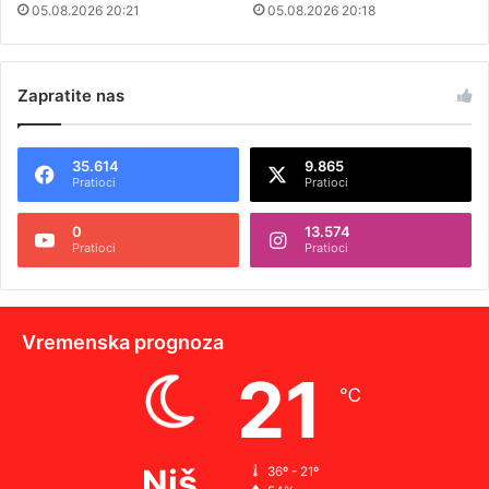
05.08.2026 20:21
05.08.2026 20:18
Zapratite nas
35.614
9.865
Pratioci
Pratioci
0
13.574
Pratioci
Pratioci
Vremenska prognoza
21
℃
Niš
36º - 21º