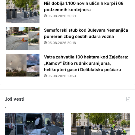
Niš dobija 1.100 novih uličnih korpi i 68
podzemnih kontejnera
05.08.2026 20:21
Semaforski stub kod Bulevara Nemanjića
pomeren zbog čestih udara vozila
05.08.2026 20:18
Vatra zahvatila 100 hektara kod Zaječara:
„Kamov“ štitio rudnik uranijuma,
helikopteri gase i Deliblatsku peščaru
05.08.2026 19:53
Još vesti