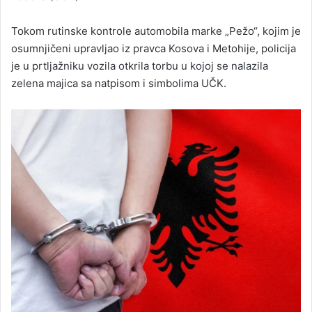
Tokom rutinske kontrole automobila marke „Pežo“, kojim je
osumnjičeni upravljao iz pravca Kosova i Metohije, policija
je u prtljažniku vozila otkrila torbu u kojoj se nalazila
zelena majica sa natpisom i simbolima UČK.