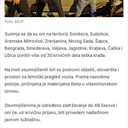
Foto: MUP
Sumnja se da su oni na teritoriji Sombora, Subotice,
Sremske Mitrovice, Zrenjanina, Novog Sada, Šapca,
Beograda, Smedereva, Valjeva, Jagodine, Kraljeva, Čačka i
Užica izvršili više od 30 krivičnih dela teška krađa.
Na meti osumnjičenih bili su poslovni objekti, stovarišta i
prostori za tehnički pregled vozila. Prema navodima
policije, pričinjena je materijalna šteta u višemilionskom
iznosu.
Osumnjičenima je određeno zadržavanje do 48 časova i
oni će, uz krivičnu prijavu, biti privedeni nadležnom
javnom tužilaštvu.