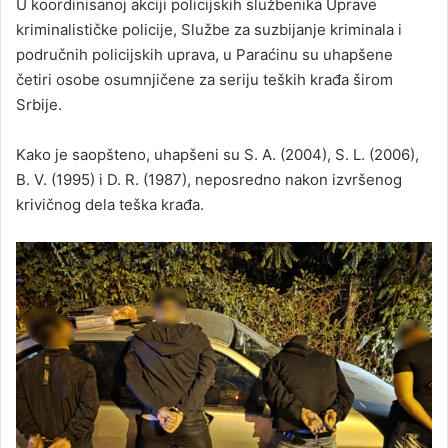
U koordinisanoj akciji policijskih službenika Uprave
kriminalističke policije, Službe za suzbijanje kriminala i
područnih policijskih uprava, u Paraćinu su uhapšene
četiri osobe osumnjičene za seriju teških krađa širom
Srbije.
Kako je saopšteno, uhapšeni su S. A. (2004), S. L. (2006),
B. V. (1995) i D. R. (1987), neposredno nakon izvršenog
krivičnog dela teška krađa.