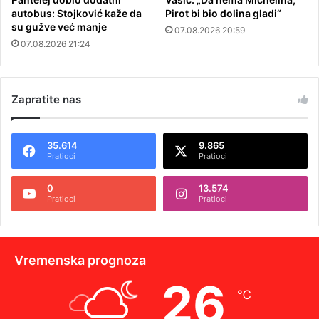
autobus: Stojković kaže da
Pirot bi bio dolina gladi“
su gužve već manje
07.08.2026 20:59
07.08.2026 21:24
Zapratite nas
35.614
9.865
Pratioci
Pratioci
0
13.574
Pratioci
Pratioci
Vremenska prognoza
26
℃