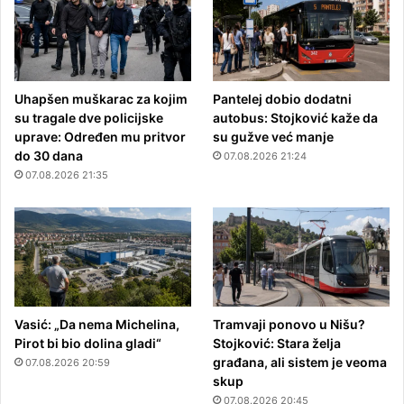
Uhapšen muškarac za kojim
Pantelej dobio dodatni
su tragale dve policijske
autobus: Stojković kaže da
uprave: Određen mu pritvor
su gužve već manje
do 30 dana
07.08.2026 21:24
07.08.2026 21:35
Vasić: „Da nema Michelina,
Tramvaji ponovo u Nišu?
Pirot bi bio dolina gladi“
Stojković: Stara želja
građana, ali sistem je veoma
07.08.2026 20:59
skup
07.08.2026 20:45