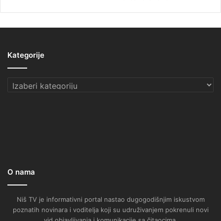
Kategorije
Kategorije
O nama
Niš TV je informativni portal nastao dugogodišnjim iskustvom
poznatih novinara i voditelja koji su udruživanjem pokrenuli novi
vid objavljivanja i komunikacije sa čitaocima.