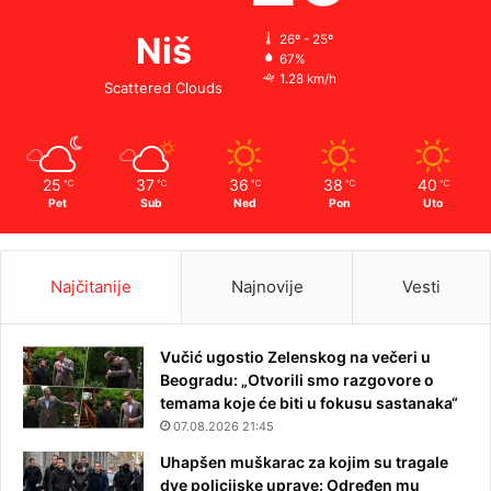
Niš
26º - 25º
67%
1.28 km/h
Scattered Clouds
25
37
36
38
40
℃
℃
℃
℃
℃
Pet
Sub
Ned
Pon
Uto
Najčitanije
Najnovije
Vesti
Vučić ugostio Zelenskog na večeri u
Beogradu: „Otvorili smo razgovore o
temama koje će biti u fokusu sastanaka“
07.08.2026 21:45
Uhapšen muškarac za kojim su tragale
dve policijske uprave: Određen mu