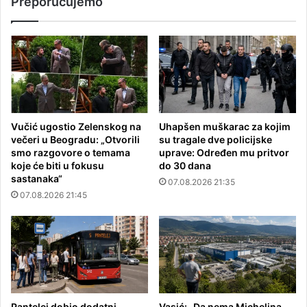
Preporučujemo
Vučić ugostio Zelenskog na
Uhapšen muškarac za kojim
večeri u Beogradu: „Otvorili
su tragale dve policijske
smo razgovore o temama
uprave: Određen mu pritvor
koje će biti u fokusu
do 30 dana
sastanaka“
07.08.2026 21:35
07.08.2026 21:45
Pantelej dobio dodatni
Vasić: „Da nema Michelina,