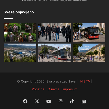
Sveže objavljeno
© Copyright 2026, Sva prava zadržava |
Niš TV
|
Početna
O nama
Impresum
Facebook
X
YouTube
Instagram
TikTok
Instagram