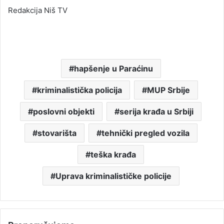
Redakcija Niš TV
hapšenje u Paraćinu
kriminalistička policija
MUP Srbije
poslovni objekti
serija krađa u Srbiji
stovarišta
tehnički pregled vozila
teška krađa
Uprava kriminalističke policije