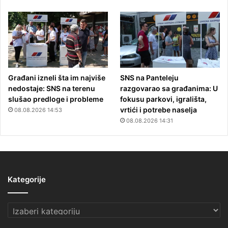
Građani izneli šta im najviše
SNS na Panteleju
nedostaje: SNS na terenu
razgovarao sa građanima: U
slušao predloge i probleme
fokusu parkovi, igrališta,
vrtići i potrebe naselja
08.08.2026 14:53
08.08.2026 14:31
Kategorije
Kategorije