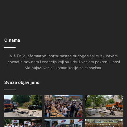
O nama
Niš TV je informativni portal nastao dugogodišnjim iskustvom
poznatih novinara i voditelja koji su udruživanjem pokrenuli novi
vid objavljivanja i komunikacije sa čitaocima.
Sveže objavljeno