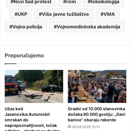
Novi Sad protest
ricin
toksikologija
UKP
Više javno tužilaštvo
VMA
Vojna policija
Vojnomedicinska akademija
Preporučujemo
Užas kod
Gradić od 10.000 stanovnika
Jasenovika:Automobil
dočeka 60.000 gostiju: „Dani
smrskan do
banice“ obaraju rekorde
neprepoznatljivosti, točak
08.08.2026 15:31
odleteo – strahuje se da ima