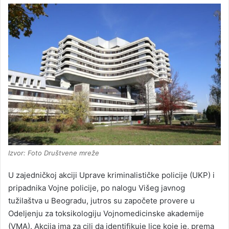
Izvor: Foto Društvene mreže
U zajedničkoj akciji Uprave kriminalističke policije (UKP) i
pripadnika Vojne policije, po nalogu Višeg javnog
tužilaštva u Beogradu, jutros su započete provere u
Odeljenju za toksikologiju Vojnomedicinske akademije
(VMA). Akcija ima za cilj da identifikuje lice koje je, prema