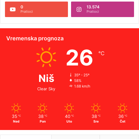
0
13.574
Pratioci
Pratioci
Vremenska prognoza
26
℃
Niš
35º - 25º
58%
1.68 km/h
Clear Sky
35
38
40
38
36
℃
℃
℃
℃
℃
Ned
Pon
Uto
Sre
Čet