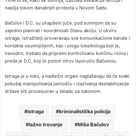
Time bi se, kako se sumnja, izazvala eskalacija tenzija i
nasilja tokom današnjih protesta u Novom Sadu.
Bačulov i D.C. su uhapšeni juče, pod sumnjom da su
zajedno planirali i koordinisali čitavu akciju. U okviru
istrage, istražitelji proveravaju sve komunikacione kanale i
kontakte osumnjičenih, kao i ulogu toksikologa koji je,
navodno, trebalo da pripremi kontrolisanu količinu ricina i
preda je D.C, koji bi potom otrov isporučio Bačulovu.
Istraga je u toku, a nadležni organi naglašavaju da će svaki
pokušaj manipulisanja javnošću i izazivanja destabilizacije
države biti procesuiran u skladu sa zakonom.
istraga
kriminalistička policija
lažno trovanje
Miša Bačulov