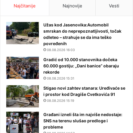
Najčitanije
Najnovije
Vesti
Užas kod Jasenovika:Automobil
smrskan do neprepoznatljivosti, točak
odleteo – strahuje se da ima teško
povređenih
08.08.2026 16:03
Gradić od 10.000 stanovnika dočeka
60.000 gostiju: „Dani banice“ obaraju
rekorde
08.08.2026 15:31
Stigao novi zahtev stanara: Uređivaće se
i prostor kod Dragiše Cvetkovića 91
08.08.2026 15:19
Građani izneli šta im najviše nedostaje:
SNS na terenu slušao predloge i
probleme