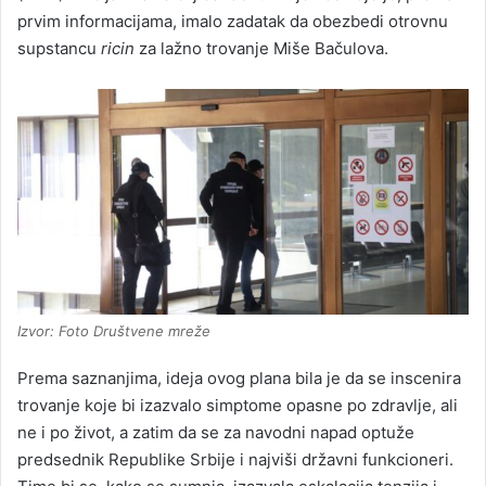
prvim informacijama, imalo zadatak da obezbedi otrovnu
supstancu
ricin
za lažno trovanje Miše Bačulova.
Izvor: Foto Društvene mreže
Prema saznanjima, ideja ovog plana bila je da se inscenira
trovanje koje bi izazvalo simptome opasne po zdravlje, ali
ne i po život, a zatim da se za navodni napad optuže
predsednik Republike Srbije i najviši državni funkcioneri.