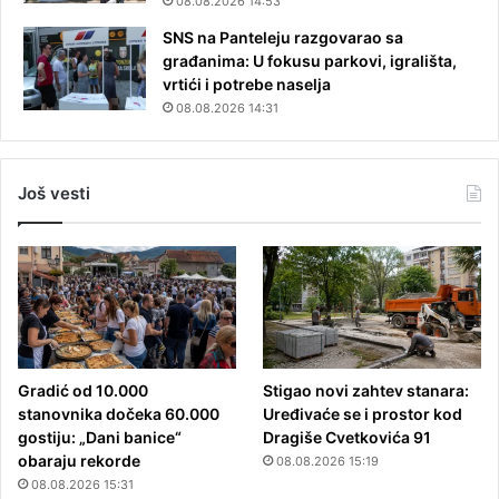
08.08.2026 14:53
SNS na Panteleju razgovarao sa
građanima: U fokusu parkovi, igrališta,
vrtići i potrebe naselja
08.08.2026 14:31
Još vesti
Gradić od 10.000
Stigao novi zahtev stanara:
stanovnika dočeka 60.000
Uređivaće se i prostor kod
gostiju: „Dani banice“
Dragiše Cvetkovića 91
obaraju rekorde
08.08.2026 15:19
08.08.2026 15:31