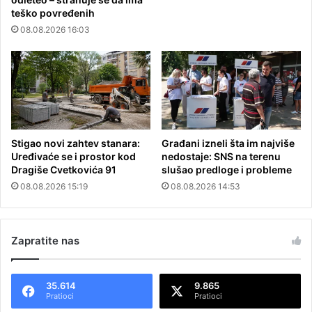
teško povređenih
08.08.2026 16:03
Stigao novi zahtev stanara:
Građani izneli šta im najviše
Uređivaće se i prostor kod
nedostaje: SNS na terenu
Dragiše Cvetkovića 91
slušao predloge i probleme
08.08.2026 15:19
08.08.2026 14:53
Zapratite nas
35.614
9.865
Pratioci
Pratioci